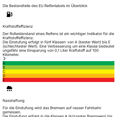
EPREL ID
492327
Die Bestandteile des EU Reifenlabels im Überblick
Allgemeine Produktsicherheit (GPSR)
Herstellerkontakt
Continental Reifen Deutschland GmbH,
Kraftstoffeffizienz
Continental-Plaza 1 30175 Hannover
Der Rollwiderstand eines Reifens ist ein wichtiger Indikator für die
Deutschland,
Kraftstoffeffizienz.
customerservice_tires@conti.de
Die Einstufung erfolgt in fünf Klassen: von A (bester Wert) bis E
(schlechtester Wert). Eine Verbesserung um eine Klasse bedeutet
ungefähr eine Einsparung von 0,1 Liter Kraftstoff auf 100
Kilometer.
A
B
C
D
E
Nasshaftung
Für die Einstufung wird das Bremsen auf nasser Fahrbahn
gemessen.
Die Einstufung erfolgt in die Klassen A (kürzester Bremsweg) bis