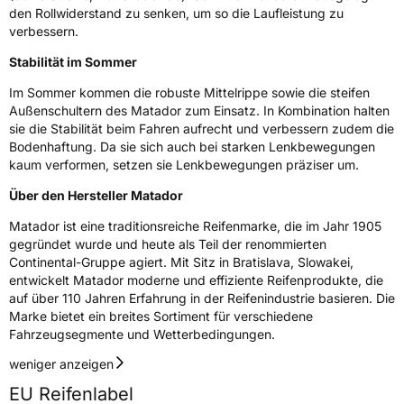
den Rollwiderstand zu senken, um so die Laufleistung zu
verbessern.
Zustand
Neureifen
Stabilität im Sommer
M+S
Ja
Im Sommer kommen die robuste Mittelrippe sowie die steifen
Außenschultern des Matador zum Einsatz. In Kombination halten
EU Label
sie die Stabilität beim Fahren aufrecht und verbessern zudem die
Bodenhaftung. Da sie sich auch bei starken Lenkbewegungen
Effizienz
D
kaum verformen, setzen sie Lenkbewegungen präziser um.
Nasshaftung
C
Über den Hersteller Matador
Matador ist eine traditionsreiche Reifenmarke, die im Jahr 1905
Rollgeräusch (Klasse)
B
gegründet wurde und heute als Teil der renommierten
Continental-Gruppe agiert. Mit Sitz in Bratislava, Slowakei,
entwickelt Matador moderne und effiziente Reifenprodukte, die
Rollgeräusch (dB)
71
auf über 110 Jahren Erfahrung in der Reifenindustrie basieren. Die
Fahrzeugklasse
C1
Marke bietet ein breites Sortiment für verschiedene
Fahrzeugsegmente und Wetterbedingungen.
3PMSF / Schneeflockensymbol / Alpine-Symbol
Nein
weniger anzeigen
EU Reifenlabel
Eisgrip
Nein