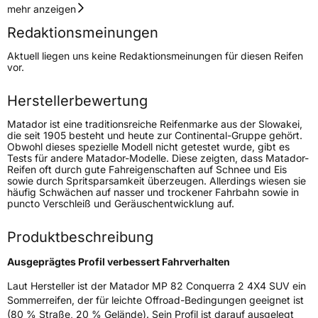
Geschwindigkeitsindex
H
mehr anzeigen
Redaktionsmeinungen
Höchstgeschwindigkeit
210 km/h
Aktuell liegen uns keine Redaktionsmeinungen für diesen Reifen
Lastindex
106
vor.
Höchstlast
950 kg
Herstellerbewertung
Gewicht (in kg)
15,97 kg
Matador ist eine traditionsreiche Reifenmarke aus der Slowakei,
die seit 1905 besteht und heute zur Continental-Gruppe gehört.
Obwohl dieses spezielle Modell nicht getestet wurde, gibt es
Generelle Merkmale
Tests für andere Matador-Modelle. Diese zeigten, dass Matador-
Reifen oft durch gute Fahreigenschaften auf Schnee und Eis
Fahrzeugtyp
SUV
sowie durch Spritsparsamkeit überzeugen. Allerdings wiesen sie
häufig Schwächen auf nasser und trockener Fahrbahn sowie in
Verwendung
Sommerreifen
puncto Verschleiß und Geräuschentwicklung auf.
Modellname
MP 82 Conquerra 2 4X4 SUV
Produktbeschreibung
Fahrzeugart
PKW & SUV
Ausgeprägtes Profil verbessert Fahrverhalten
Weitere Eigenschaften
Laut Hersteller ist der Matador MP 82 Conquerra 2 4X4 SUV ein
Sommerreifen, der für leichte Offroad-Bedingungen geeignet ist
Schlauchtyp
TL
(80 % Straße, 20 % Gelände). Sein Profil ist darauf ausgelegt