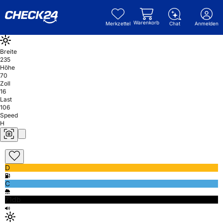
Warenkorb
Merkzettel
Chat
Anmelden
Breite
235
Höhe
70
Zoll
16
Last
106
Speed
H
D
C
71db