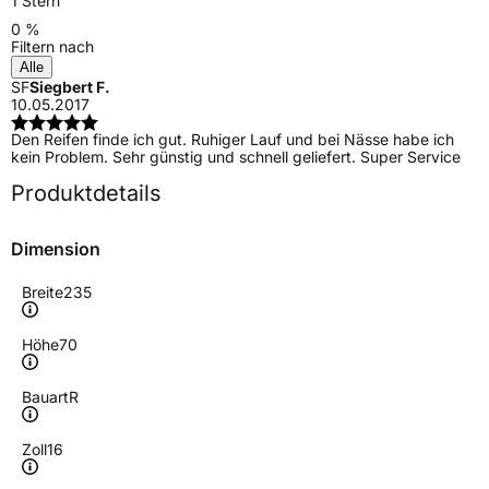
1 Stern
0 %
Filtern nach
Alle
SF
Siegbert F.
10.05.2017
Den Reifen finde ich gut. Ruhiger Lauf und bei Nässe habe ich
kein Problem. Sehr günstig und schnell geliefert. Super Service
Produktdetails
Dimension
Breite
235
Höhe
70
Bauart
R
Zoll
16