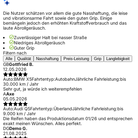
Die Nutzer schätzen vor allem die gute Nasshaftung, die leise
und vibrationsarme Fahrt sowie den guten Grip. Einige
bemängeln jedoch den erhöhten Kraftstoffverbrauch und das
laute Abrollgeräusch.
Zuverlässiger Halt bei nasser Straße
Niedriges Abrollgeräusch
Guter Grip
Filtern nach
Alle
Qualität
Nasshaftung
Preis-Leistung
Grip
Langlebigkeit
GB
Gottfried B.
12.05.2026
Auto:
BMW X5
Fahrtentyp:
Autobahn
Jährliche Fahrleistung:
bis
30.000 km / Jahr
Sehr gut, ja würde ich weiterempfehlen
A
Axe
05.05.2026
Auto:
Audi Q5
Fahrtentyp:
Überland
Jährliche Fahrleistung:
bis
9.000 km / Jahr
Die Reifen haben das Produktionsdatum 01/26 und entsprechen
exakt meinen Wünschen. Alles perfekt.
DG
Demo G.
21.08.2025