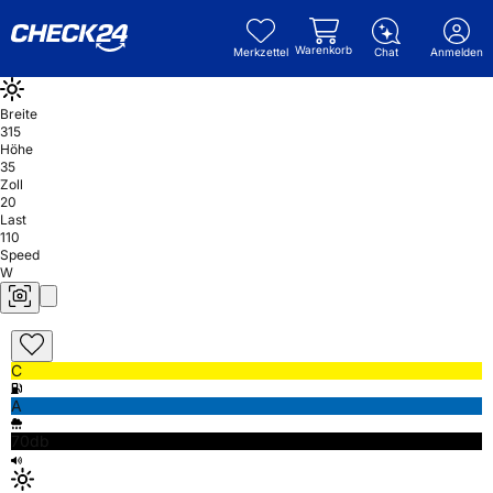
Warenkorb
Merkzettel
Chat
Anmelden
Breite
315
Höhe
35
Zoll
20
Last
110
Speed
W
C
A
70db