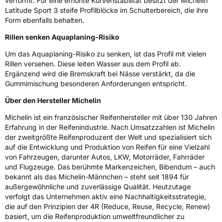
verformt. Für eine erhöhte Kurvenstabilität besitzt der Michelin
Latitude Sport 3 steife Profilblöcke im Schulterbereich, die ihre
Allgemeine Produktsicherheit (GPSR)
Form ebenfalls behalten.
Herstellerkontakt
MANUFACTURE FRANCAISE DES
Rillen senken Aquaplaning-Risiko
PNEUMATIQUES MICHELIN, place des
Carmes-Déchaux 23 63000 Clermont-
Um das Aquaplaning-Risiko zu senken, ist das Profil mit vielen
Ferrand Frankreich, contact@tc.michelin.eu
Rillen versehen. Diese leiten Wasser aus dem Profil ab.
Ergänzend wird die Bremskraft bei Nässe verstärkt, da die
Gummimischung besonderen Anforderungen entspricht.
Über den Hersteller Michelin
Michelin ist ein französischer Reifenhersteller mit über 130 Jahren
Erfahrung in der Reifenindustrie. Nach Umsatzzahlen ist Michelin
der zweitgrößte Reifenproduzent der Welt und spezialisiert sich
auf die Entwicklung und Produktion von Reifen für eine Vielzahl
von Fahrzeugen, darunter Autos, LKW, Motorräder, Fahrräder
und Flugzeuge. Das berühmte Markenzeichen, Bibendum – auch
bekannt als das Michelin-Männchen – steht seit 1894 für
außergewöhnliche und zuverlässige Qualität. Heutzutage
verfolgt das Unternehmen aktiv eine Nachhaltigkeitsstrategie,
die auf den Prinzipien der 4R (Reduce, Reuse, Recycle, Renew)
basiert, um die Reifenproduktion umweltfreundlicher zu