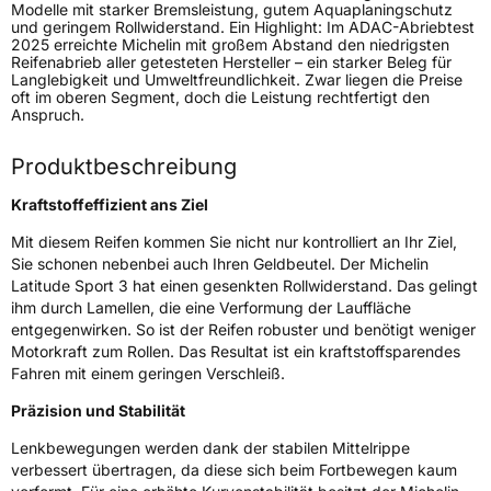
Modelle mit starker Bremsleistung, gutem Aquaplaningschutz
und geringem Rollwiderstand. Ein Highlight: Im ADAC-Abriebtest
Verstärkt
XL
2025 erreichte Michelin mit großem Abstand den niedrigsten
Reifenabrieb aller getesteten Hersteller – ein starker Beleg für
Langlebigkeit und Umweltfreundlichkeit. Zwar liegen die Preise
oft im oberen Segment, doch die Leistung rechtfertigt den
EU Label
Anspruch.
Effizienz
C
Produktbeschreibung
Kraftstoffeffizient ans Ziel
Nasshaftung
A
Mit diesem Reifen kommen Sie nicht nur kontrolliert an Ihr Ziel,
Rollgeräusch (Klasse)
A
Sie schonen nebenbei auch Ihren Geldbeutel. Der Michelin
Latitude Sport 3 hat einen gesenkten Rollwiderstand. Das gelingt
ihm durch Lamellen, die eine Verformung der Lauffläche
Rollgeräusch (dB)
70
entgegenwirken. So ist der Reifen robuster und benötigt weniger
Fahrzeugklasse
C1
Motorkraft zum Rollen. Das Resultat ist ein kraftstoffsparendes
Fahren mit einem geringen Verschleiß.
3PMSF / Schneeflockensymbol / Alpine-Symbol
Nein
Präzision und Stabilität
Lenkbewegungen werden dank der stabilen Mittelrippe
Eisgrip
Nein
verbessert übertragen, da diese sich beim Fortbewegen kaum
EPREL ID
413004