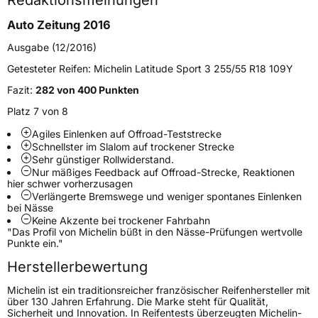
Redaktionsmeinungen
Höchstgeschwindigkeit
270 km/h
Auto Zeitung 2016
Lastindex
110
Ausgabe (12/2016)
Höchstlast
1060 kg
Getesteter Reifen:
Michelin Latitude Sport 3 255/55 R18 109Y
Gewicht (in kg)
15,93 kg
Fazit:
282 von 400 Punkten
Platz 7 von 8
Generelle Merkmale
Agiles Einlenken auf Offroad-Teststrecke
Fahrzeugtyp
SUV
Schnellster im Slalom auf trockener Strecke
Sehr günstiger Rollwiderstand.
Verwendung
Sommerreifen
Nur mäßiges Feedback auf Offroad-Strecke, Reaktionen
hier schwer vorherzusagen
Modellname
Latitude Sport 3
Verlängerte Bremswege und weniger spontanes Einlenken
bei Nässe
Fahrzeugart
PKW & SUV
Keine Akzente bei trockener Fahrbahn
"Das Profil von Michelin büßt in den Nässe-Prüfungen wertvolle
Punkte ein."
Weitere Eigenschaften
Herstellerbewertung
Schlauchtyp
TL
Michelin ist ein traditionsreicher französischer Reifenhersteller mit
über 130 Jahren Erfahrung. Die Marke steht für Qualität,
Zustand
Neureifen
Sicherheit und Innovation. In Reifentests überzeugten Michelin-