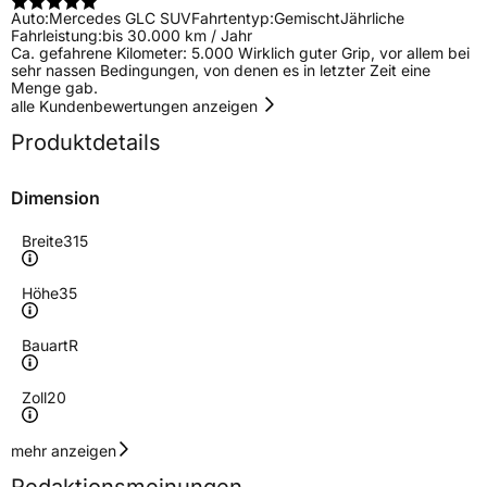
Auto:
Mercedes GLC SUV
Fahrtentyp:
Gemischt
Jährliche
Fahrleistung:
bis 30.000 km / Jahr
Ca. gefahrene Kilometer: 5.000 Wirklich guter Grip, vor allem bei
sehr nassen Bedingungen, von denen es in letzter Zeit eine
Menge gab.
alle Kundenbewertungen anzeigen
Produktdetails
Dimension
Breite
315
Höhe
35
Bauart
R
Zoll
20
Geschwindigkeitsindex
W
mehr anzeigen