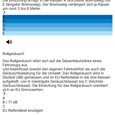
Die Einstufung erfolgt in die Klassen A (kürzester Bremsweg) bis
E (längster Bremsweg). Der Bremsweg verlängert sich je Klasse
um rund 3 bis 6 Meter.
A
B
C
D
E
Rollgeräusch
Das Rollgeräusch wirkt sich auf die Gesamtlautstärke eines
Fahrzeugs aus
und beeinflusst sowohl den eigenen Fahrkomfort als auch die
Geräuschbelastung für die Umwelt. Das Rollgeräusch wird in
Dezibel (dB) gemessen und im EU Reifenlabel in die drei Klassen
aufgeteilt: von A (niedrigste Geräuschklasse) bis C (höchste
Geräuschklasse). Die Einstufung für das Rollgeräusch orientiert
sich an EU Grenzwerten.
A
B
/
71
dB
C
EU Reifenlabel anzeigen