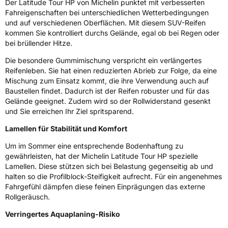
Der Latitude Tour HP von Michelin punktet mit verbesserten
Fahreigenschaften bei unterschiedlichen Wetterbedingungen
und auf verschiedenen Oberflächen. Mit diesem SUV-Reifen
EU Label
kommen Sie kontrolliert durchs Gelände, egal ob bei Regen oder
bei brüllender Hitze.
Effizienz
C
Die besondere Gummimischung verspricht ein verlängertes
Reifenleben. Sie hat einen reduzierten Abrieb zur Folge, da eine
Nasshaftung
C
Mischung zum Einsatz kommt, die ihre Verwendung auch auf
Baustellen findet. Dadurch ist der Reifen robuster und für das
Rollgeräusch (Klasse)
B
Gelände geeignet. Zudem wird so der Rollwiderstand gesenkt
und Sie erreichen Ihr Ziel spritsparend.
Rollgeräusch (dB)
71
Lamellen für Stabilität und Komfort
Fahrzeugklasse
C1
Um im Sommer eine entsprechende Bodenhaftung zu
gewährleisten, hat der Michelin Latitude Tour HP spezielle
3PMSF / Schneeflockensymbol / Alpine-Symbol
Nein
Lamellen. Diese stützen sich bei Belastung gegenseitig ab und
halten so die Profilblock-Steifigkeit aufrecht. Für ein angenehmes
Eisgrip
Nein
Fahrgefühl dämpfen diese feinen Einprägungen das externe
Rollgeräusch.
EPREL ID
411115
Verringertes Aquaplaning-Risiko
Allgemeine Produktsicherheit (GPSR)