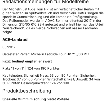
Redaktionsmeinungen für Modellreihe
Höchstgeschwindigkeit
270 km/h
Der Michelin Latitude Tour HP ist ein wirtschaftlicher Reifen mit
Lastindex
104
guten Werten im Spritverbrauch und Verschleiß. Dafür sorgen die
spezielle Gummimischung und die kompakte Profilgestaltung.
Das Reifenmodell wurde im ADAC Sommerreifentest 2017 in der
Höchstlast
900 kg
Dimension 215/65 R16 98H getestet und erhielt hier nur das Urteil
"ausreichend", da es hierbei Schwächen auf nasser Fahrbahn
Gewicht (in kg)
15,6 kg
zeigte.
ACE-Lenkrad
Generelle Merkmale
03/2017
Fahrzeugtyp
SUV
Getesteter Reifen:
Michelin Latitude Tour HP 215/60 R17
Verwendung
Sommerreifen
Fazit:
bedingt empfehlenswert
Modellname
Latitude Tour HP
Platz 11 von 11 | 124 von 190 Punkten
Fahrzeugart
PKW & SUV
Kapitelnoten: Sicherheit Nass: 53 von 80 Punkten Sicherheit
Trocken: 37 von 60 Punkten Wirtschaftlichkeit/Umwelt: 34 von
50 Punkten Gesamtpunktzahl: 124 von 190
Weitere Eigenschaften
Produktbeschreibung
Schlauchtyp
TL
Spezielle Gummimischung bietet Vorteile
Zustand
Neureifen