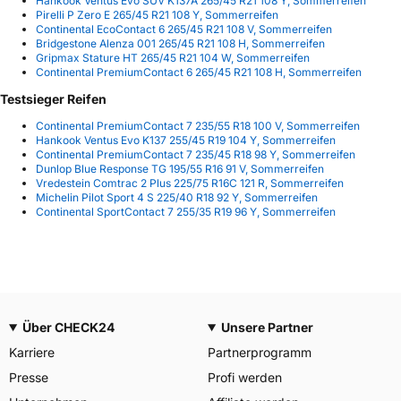
Hankook Ventus Evo SUV K137A 265/45 R21 108 Y, Sommerreifen
Pirelli P Zero E 265/45 R21 108 Y, Sommerreifen
Continental EcoContact 6 265/45 R21 108 V, Sommerreifen
Bridgestone Alenza 001 265/45 R21 108 H, Sommerreifen
Gripmax Stature HT 265/45 R21 104 W, Sommerreifen
Continental PremiumContact 6 265/45 R21 108 H, Sommerreifen
Testsieger Reifen
Continental PremiumContact 7 235/55 R18 100 V, Sommerreifen
Hankook Ventus Evo K137 255/45 R19 104 Y, Sommerreifen
Continental PremiumContact 7 235/45 R18 98 Y, Sommerreifen
Dunlop Blue Response TG 195/55 R16 91 V, Sommerreifen
Vredestein Comtrac 2 Plus 225/75 R16C 121 R, Sommerreifen
Michelin Pilot Sport 4 S 225/40 R18 92 Y, Sommerreifen
Continental SportContact 7 255/35 R19 96 Y, Sommerreifen
Über CHECK24
Unsere Partner
Karriere
Partnerprogramm
Presse
Profi werden