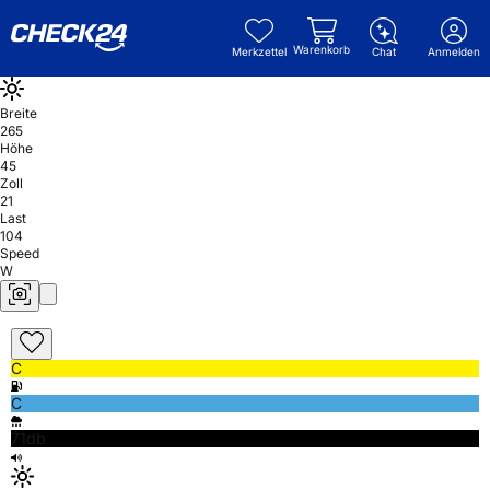
Warenkorb
Merkzettel
Chat
Anmelden
Breite
265
Höhe
45
Zoll
21
Last
104
Speed
W
C
C
71db