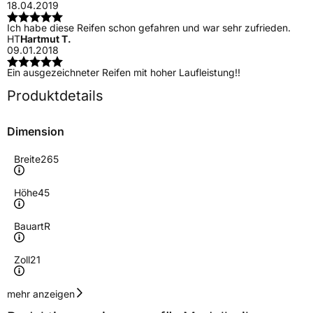
18.04.2019
Ich habe diese Reifen schon gefahren und war sehr zufrieden.
HT
Hartmut T.
09.01.2018
Ein ausgezeichneter Reifen mit hoher Laufleistung!!
Produktdetails
Dimension
Breite
265
Höhe
45
Bauart
R
Zoll
21
Geschwindigkeitsindex
W
mehr anzeigen