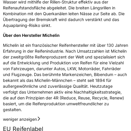
Wasser wird mithilfe der Rillen-Struktur effektiv aus der
Reifenaufstandsfläche abgeleitet. Die breiten Längsrillen in
Herstellerkontakt
MANUFACTURE FRANCAISE DES
PNEUMATIQUES MICHELIN, place des
Kombination mit den Querkanälen leiten Nässe zur Seite ab. Die
Carmes-Déchaux 23 63000 Clermont-
Übertragung der Bremskraft wird dadurch verstärkt und das
Ferrand Frankreich, contact@tc.michelin.eu
Aquaplaning-Risiko sinkt.
Über den Hersteller Michelin
Michelin ist ein französischer Reifenhersteller mit über 130 Jahren
Erfahrung in der Reifenindustrie. Nach Umsatzzahlen ist Michelin
der zweitgrößte Reifenproduzent der Welt und spezialisiert sich
auf die Entwicklung und Produktion von Reifen für eine Vielzahl
von Fahrzeugen, darunter Autos, LKW, Motorräder, Fahrräder
und Flugzeuge. Das berühmte Markenzeichen, Bibendum – auch
bekannt als das Michelin-Männchen – steht seit 1894 für
außergewöhnliche und zuverlässige Qualität. Heutzutage
verfolgt das Unternehmen aktiv eine Nachhaltigkeitsstrategie,
die auf den Prinzipien der 4R (Reduce, Reuse, Recycle, Renew)
basiert, um die Reifenproduktion umweltfreundlicher zu
gestalten.
weniger anzeigen
EU Reifenlabel