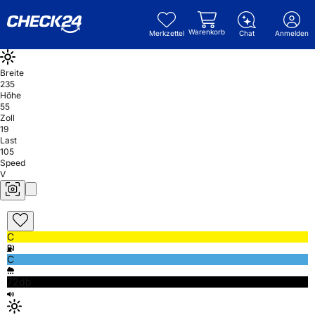
Warenkorb
Merkzettel
Chat
Anmelden
Breite
235
Höhe
55
Zoll
19
Last
105
Speed
V
C
C
72db