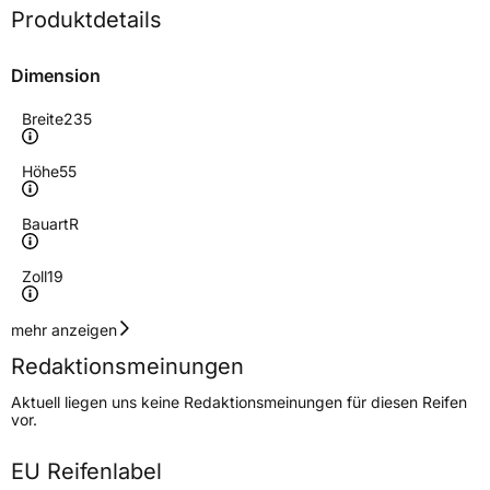
Produktdetails
Dimension
Breite
235
Höhe
55
Bauart
R
Zoll
19
Geschwindigkeitsindex
V
mehr anzeigen
Redaktionsmeinungen
Höchstgeschwindigkeit
240 km/h
Aktuell liegen uns keine Redaktionsmeinungen für diesen Reifen
Lastindex
105
vor.
Höchstlast
925 kg
EU Reifenlabel