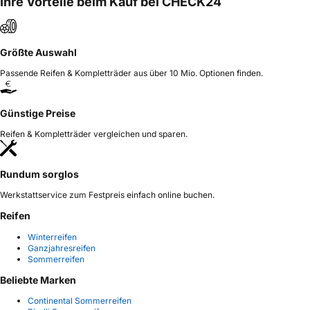
Ihre Vorteile beim Kauf bei CHECK24
China, liu.yang@hengfengtires.com
Größte Auswahl
Passende Reifen & Kompletträder aus über 10 Mio. Optionen finden.
Günstige Preise
Reifen & Kompletträder vergleichen und sparen.
Rundum sorglos
Werkstattservice zum Festpreis einfach online buchen.
Reifen
Winterreifen
Ganzjahresreifen
Sommerreifen
Beliebte Marken
Continental Sommerreifen