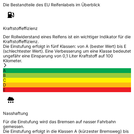
Die Bestandteile des EU Reifenlabels im Überblick
Generelle Merkmale
Fahrzeugtyp
SUV
Verwendung
Sommerreifen
Kraftstoffeffizienz
Modellname
MR HP 172
Der Rollwiderstand eines Reifens ist ein wichtiger Indikator für die
Kraftstoffeffizienz.
Fahrzeugart
PKW & SUV
Die Einstufung erfolgt in fünf Klassen: von A (bester Wert) bis E
(schlechtester Wert). Eine Verbesserung um eine Klasse bedeutet
ungefähr eine Einsparung von 0,1 Liter Kraftstoff auf 100
Kilometer.
Weitere Eigenschaften
A
Schlauchtyp
TL
B
C
D
Zustand
Neureifen
E
Verstärkt
XL
Nasshaftung
EU Label
Für die Einstufung wird das Bremsen auf nasser Fahrbahn
gemessen.
Die Einstufung erfolgt in die Klassen A (kürzester Bremsweg) bis
Effizienz
C