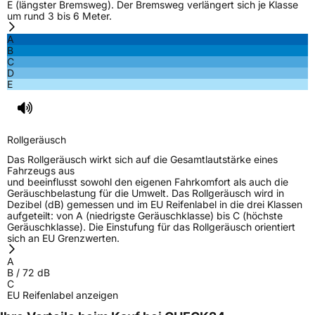
E (längster Bremsweg). Der Bremsweg verlängert sich je Klasse
um rund 3 bis 6 Meter.
Nasshaftung
C
A
B
C
Rollgeräusch (Klasse)
B
D
E
Rollgeräusch (dB)
72
Fahrzeugklasse
C1
Rollgeräusch
3PMSF / Schneeflockensymbol / Alpine-Symbol
Nein
Das Rollgeräusch wirkt sich auf die Gesamtlautstärke eines
Fahrzeugs aus
und beeinflusst sowohl den eigenen Fahrkomfort als auch die
EPREL ID
540286
Geräuschbelastung für die Umwelt. Das Rollgeräusch wird in
Dezibel (dB) gemessen und im EU Reifenlabel in die drei Klassen
Allgemeine Produktsicherheit (GPSR)
aufgeteilt: von A (niedrigste Geräuschklasse) bis C (höchste
Geräuschklasse). Die Einstufung für das Rollgeräusch orientiert
sich an EU Grenzwerten.
Herstellerkontakt
Shandong Changfeng Tire Co. LTD, YongAn
Street Guangrao County Dongying City
A
Shandong Province China,
B
/
72
dB
liu.yang@hengfengtires.com
C
EU Reifenlabel anzeigen
Verantwortliche
SHG Consulting, YongAn Street Guangrao
in der EU
County Dongying City Shandong Province