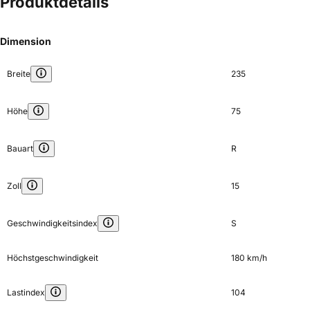
Produktdetails
Dimension
Breite
235
Höhe
75
Bauart
R
Zoll
15
Geschwindigkeitsindex
S
Höchstgeschwindigkeit
180 km/h
Lastindex
104