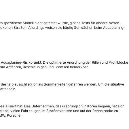
es spezifische Modell nicht getestet wurde, gibt es Tests für andere Nexen-
ockenen Straßen. Allerdings weisen sie häufig Schwächen beim Aquaplaning-
quaplaning-Risiko sinkt. Die optimierte Anordnung der Rillen und Profilblöcke
beim Anfahren, Beschleunigen und Bremsen bemerkbar.
 deshalb ausschließlich als Sommerreifen gefahren werden. Um die situative
ttet sein.
zialisiert hat. Das Unternehmen, das ursprünglich in Korea begann, hat sich
keit bei vielen Fahrzeugen im Straßenverkehr und auf der Rennstrecke zu
BMW, Porsche.