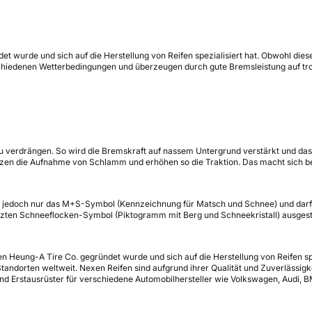
et wurde und sich auf die Herstellung von Reifen spezialisiert hat. Obwohl dies
schiedenen Wetterbedingungen und überzeugen durch gute Bremsleistung auf tr
u verdrängen. So wird die Bremskraft auf nassem Untergrund verstärkt und das A
tzen die Aufnahme von Schlamm und erhöhen so die Traktion. Das macht sich 
tzt jedoch nur das M+S-Symbol (Kennzeichnung für Matsch und Schnee) und darf
ützten Schneeflocken-Symbol (Piktogramm mit Berg und Schneekristall) ausgesta
 Heung-A Tire Co. gegründet wurde und sich auf die Herstellung von Reifen spe
Standorten weltweit. Nexen Reifen sind aufgrund ihrer Qualität und Zuverlässig
 und Erstausrüster für verschiedene Automobilhersteller wie Volkswagen, Audi, 