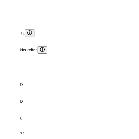
TL
Neureifen
D
D
B
72