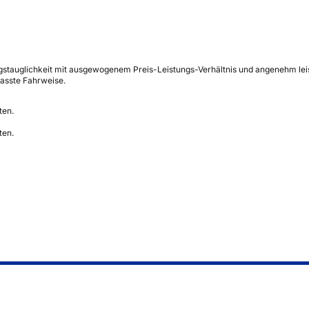
stauglichkeit mit ausgewogenem Preis-Leistungs-Verhältnis und angenehm leisem
asste Fahrweise.
ten.
ten.