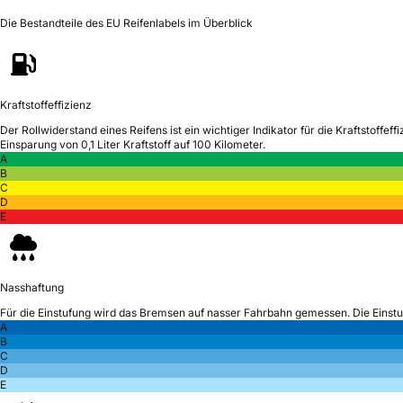
Die Bestandteile des EU Reifenlabels im Überblick
Kraftstoffeffizienz
Der Rollwiderstand eines Reifens ist ein wichtiger Indikator für die Kraftstoffeffi
Einsparung von 0,1 Liter Kraftstoff auf 100 Kilometer.
A
B
C
D
E
Nasshaftung
Für die Einstufung wird das Bremsen auf nasser Fahrbahn gemessen.
Die Einst
A
B
C
D
E