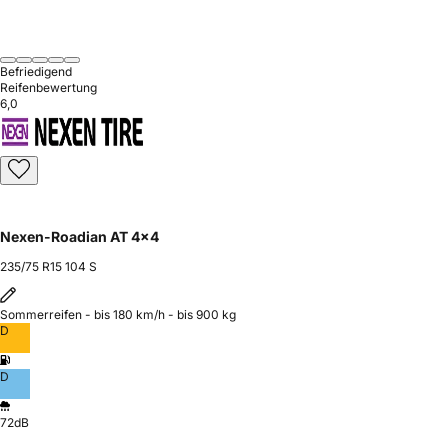
Befriedigend
Reifenbewertung
6,0
Nexen-Roadian AT 4x4
235/75 R15 104 S
Sommerreifen - bis 180 km/h - bis 900 kg
D
D
72dB