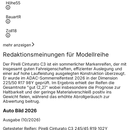
Höhe
55
Bauart
R
Zoll
18
Geschwindigkeitsindex
V
mehr anzeigen
Redaktionsmeinungen für Modellreihe
Lastindex
99
Der Pirelli Cinturato C3 ist ein sommerlicher Markenreifen, der mit
insgesamt guten Fahreigenschaften, effizienter Auslegung und
Höchstlast
775 kg
einer auf hohe Laufleistung ausgelegten Konstruktion überzeugt.
Er wurde im ADAC-Sommerreifentest 2026 in der Dimension
Gewicht (in kg)
10,033 kg
225/50 R17 98Y geprüft. Im Ergebnis erhielt der Reifen die
Gesamtnote "gut (2,2)" wobei insbesondere die Prognose zur
Haltbarkeit und der geringe Materialverschleiß positiv ins
Generelle Merkmale
Gewicht fielen, während das erhöhte Abrollgeräusch zur
Abwertung beitrug.
Fahrzeugtyp
SUV
Auto Bild 2026
Verwendung
Sommerreifen
Ausgabe (10/2026)
Modellname
Cinturato C3
Getesteter Reifen:
Pirelli Cinturato C3 245/45 R19 102Y