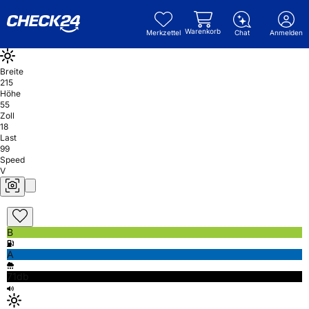
Warenkorb
Merkzettel
Chat
Anmelden
Breite
215
Höhe
55
Zoll
18
Last
99
Speed
V
B
A
71db