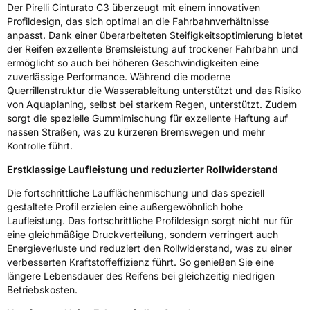
Der Pirelli Cinturato C3 überzeugt mit einem innovativen
Fahrzeugklasse
C1
Profildesign, das sich optimal an die Fahrbahnverhältnisse
anpasst. Dank einer überarbeiteten Steifigkeitsoptimierung bietet
3PMSF / Schneeflockensymbol / Alpine-Symbol
Nein
der Reifen exzellente Bremsleistung auf trockener Fahrbahn und
ermöglicht so auch bei höheren Geschwindigkeiten eine
zuverlässige Performance. Während die moderne
EPREL ID
2246481
Querrillenstruktur die Wasserableitung unterstützt und das Risiko
von Aquaplaning, selbst bei starkem Regen, unterstützt. Zudem
Allgemeine Produktsicherheit (GPSR)
sorgt die spezielle Gummimischung für exzellente Haftung auf
nassen Straßen, was zu kürzeren Bremswegen und mehr
Herstellerkontakt
PIRELLI TYRE SPA, Viale Piero e Alberto
Kontrolle führt.
Pirelli 25 20126 Milano Italien,
www.pirelli.com,
Erstklassige Laufleistung und reduzierter Rollwiderstand
consumer.support@pirelli.com
Die fortschrittliche Laufflächenmischung und das speziell
gestaltete Profil erzielen eine außergewöhnlich hohe
Laufleistung. Das fortschrittliche Profildesign sorgt nicht nur für
eine gleichmäßige Druckverteilung, sondern verringert auch
Energieverluste und reduziert den Rollwiderstand, was zu einer
verbesserten Kraftstoffeffizienz führt. So genießen Sie eine
längere Lebensdauer des Reifens bei gleichzeitig niedrigen
Betriebskosten.