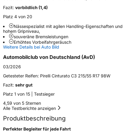
Fahrzeugart
PKW & SUV
Fazit:
vorbildlich (1,4)
Platz 4 von 20
Weitere Eigenschaften
Nässespezialist mit agilen Handling-Eigenschaften und
Schlauchtyp
TL
hohem Gripniveau,
souveräne Bremsleistungen
Erhöhtes Vorbeifahrgeräusch
Zustand
Neureifen
Weitere Details bei Auto Bild
Automobilclub von Deutschland (AvD)
Verstärkt
XL
03/2026
Getesteter Reifen:
Pirelli Cinturato C3 215/55 R17 98W
EU Label
Fazit:
sehr gut
Effizienz
B
Platz 1 von 15 | Testsieger
4,59 von 5 Sternen
Nasshaftung
A
Alle Testberichte anzeigen
Produktbeschreibung
Rollgeräusch (Klasse)
B
Perfekter Begleiter für jede Fahrt
Rollgeräusch (dB)
71