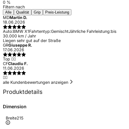
0 %
Filtern nach
Alle
Qualität
Grip
Preis-Leistung
MD
Martin D.
18.06.2026
Auto:
BMW X1
Fahrtentyp:
Gemischt
Jährliche Fahrleistung:
bis
30.000 km / Jahr
Liegen sehr gut auf der Straße
GR
Giuseppe R.
17.06.2026
Top 👍🏻
CF
Claudiu F.
11.06.2026
👍🏻
alle Kundenbewertungen anzeigen
Produktdetails
Dimension
Breite
215