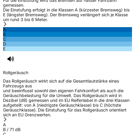
Für die Einstufung wird das Bremsen auf nasser Fahrbahn
gemessen.
Die Einstufung erfolgt in die Klassen A (kürzester Bremsweg) bis
E (längster Bremsweg). Der Bremsweg verlängert sich je Klasse
um rund 3 bis 6 Meter.
A
B
C
D
E
Rollgeräusch
Das Rollgeräusch wirkt sich auf die Gesamtlautstärke eines
Fahrzeugs aus
und beeinflusst sowohl den eigenen Fahrkomfort als auch die
Geräuschbelastung für die Umwelt. Das Rollgeräusch wird in
Dezibel (dB) gemessen und im EU Reifenlabel in die drei Klassen
aufgeteilt: von A (niedrigste Geräuschklasse) bis C (höchste
Geräuschklasse). Die Einstufung für das Rollgeräusch orientiert
sich an EU Grenzwerten.
A
B
/
71
dB
C