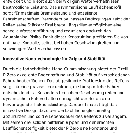
entwickelt und bietet auch bei widrigen Wetterverhältnissen
Allgemeine Produktsicherheit (GPSR)
bestmögliche Leistung. Das asymmetrische Laufflächenprofil
sorgt für maximale Bremsleistung und exzellente
Fahreigenschaften. Besonders bei nassen Bedingungen zeigt der
Herstellerkontakt
PIRELLI TYRE SPA, Viale Piero e Alberto
Pirelli 25 20126 Milano Italien,
Reifen seine Stärken: Drei breite Längsrillen ermöglichen eine
www.pirelli.com,
schnelle Wasserabführung und reduzieren dadurch das
consumer.support@pirelli.com
Aquaplaning-Risiko. Dank dieser Konstruktion profitieren Sie von
optimaler Kontrolle, selbst bei hohen Geschwindigkeiten und
schwierigen Wetterverhältnissen.
Innovative Nanotechnologie für Grip und Stabilität
Durch die fortschrittliche Nano-Gummimischung bietet der Pirelli
P Zero exzellente Bodenhaftung und Stabilität auf verschiedenen
Fahrbahnoberflächen. Das abgestimmte Profildesign des Reifens
sorgt für eine präzise Lenkreaktion, die für sportliche Fahrer
entscheidend ist. Besonders bei hohen Geschwindigkeiten und
dynamischem Fahrverhalten ermöglicht der Reifen eine
hervorragende Traktionsleistung. Darüber hinaus trägt das
innovative Design dazu bei, die Lauffläche gleichmäßig
abzunutzen und so die Lebensdauer des Reifens zu verlängern.
Mit seinen drei soliden mittleren Rippen und der erhöhten
Laufflächensteifigkeit bietet der P Zero eine konstante und