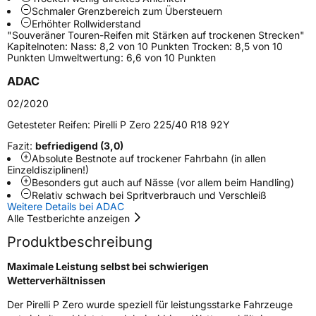
Zustand
Neureifen
Schmaler Grenzbereich zum Übersteuern
Erhöhter Rollwiderstand
"Souveräner Touren-Reifen mit Stärken auf trockenen Strecken"
Empfohlen für Mercedes
MO
Kapitelnoten: Nass: 8,2 von 10 Punkten Trocken: 8,5 von 10
Punkten Umweltwertung: 6,6 von 10 Punkten
EU Label
ADAC
Effizienz
C
02/2020
Getesteter Reifen:
Pirelli P Zero 225/40 R18 92Y
Nasshaftung
A
Fazit:
befriedigend (3,0)
Absolute Bestnote auf trockener Fahrbahn (in allen
Rollgeräusch (Klasse)
A
Einzeldisziplinen!)
Besonders gut auch auf Nässe (vor allem beim Handling)
Rollgeräusch (dB)
71
Relativ schwach bei Spritverbrauch und Verschleiß
Weitere Details bei ADAC
Fahrzeugklasse
C1
Alle Testberichte anzeigen
Produktbeschreibung
3PMSF / Schneeflockensymbol / Alpine-Symbol
Nein
Maximale Leistung selbst bei schwierigen
Wetterverhältnissen
Eisgrip
Nein
EPREL ID
595415
Der Pirelli P Zero wurde speziell für leistungsstarke Fahrzeuge