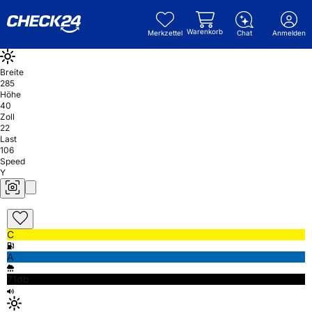
Warenkorb
Merkzettel
Chat
Anmelden
Breite
285
Höhe
40
Zoll
22
Last
106
Speed
Y
C
A
71db