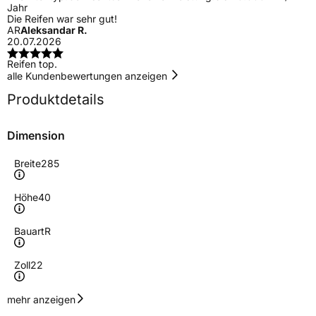
Jahr
Die Reifen war sehr gut!
AR
Aleksandar R.
20.07.2026
Reifen top.
alle Kundenbewertungen anzeigen
Produktdetails
Dimension
Breite
285
Höhe
40
Bauart
R
Zoll
22
Geschwindigkeitsindex
Y
mehr anzeigen