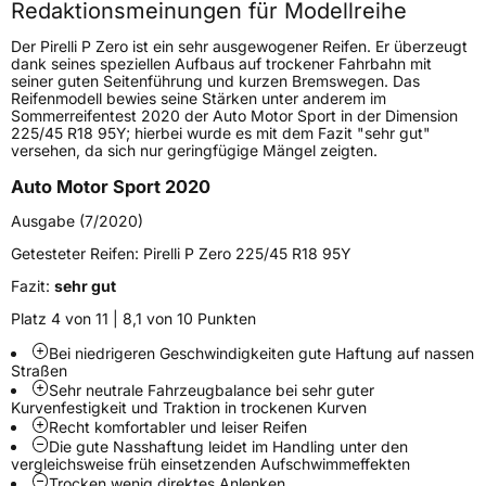
Redaktionsmeinungen für Modellreihe
Höchstgeschwindigkeit
300 km/h
Der Pirelli P Zero ist ein sehr ausgewogener Reifen. Er überzeugt
Lastindex
106
dank seines speziellen Aufbaus auf trockener Fahrbahn mit
seiner guten Seitenführung und kurzen Bremswegen. Das
Reifenmodell bewies seine Stärken unter anderem im
Höchstlast
950 kg
Sommerreifentest 2020 der Auto Motor Sport in der Dimension
225/45 R18 95Y; hierbei wurde es mit dem Fazit "sehr gut"
Gewicht (in kg)
16,76 kg
versehen, da sich nur geringfügige Mängel zeigten.
Auto Motor Sport 2020
Generelle Merkmale
Ausgabe (7/2020)
Fahrzeugtyp
SUV
Getesteter Reifen:
Pirelli P Zero 225/45 R18 95Y
Verwendung
Sommerreifen
Fazit:
sehr gut
Modellname
P Zero
Platz 4 von 11 | 8,1 von 10 Punkten
Fahrzeugart
PKW & SUV
Bei niedrigeren Geschwindigkeiten gute Haftung auf nassen
Straßen
Sehr neutrale Fahrzeugbalance bei sehr guter
Weitere Eigenschaften
Kurvenfestigkeit und Traktion in trockenen Kurven
Recht komfortabler und leiser Reifen
Schlauchtyp
TL
Die gute Nasshaftung leidet im Handling unter den
vergleichsweise früh einsetzenden Aufschwimmeffekten
Trocken wenig direktes Anlenken