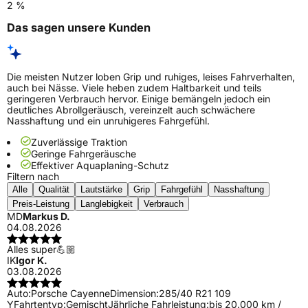
2 %
Das sagen unsere Kunden
Die meisten Nutzer loben Grip und ruhiges, leises Fahrverhalten,
auch bei Nässe. Viele heben zudem Haltbarkeit und teils
geringeren Verbrauch hervor. Einige bemängeln jedoch ein
deutliches Abrollgeräusch, vereinzelt auch schwächere
Nasshaftung und ein unruhigeres Fahrgefühl.
Zuverlässige Traktion
Geringe Fahrgeräusche
Effektiver Aquaplaning-Schutz
Filtern nach
Alle
Qualität
Lautstärke
Grip
Fahrgefühl
Nasshaftung
Preis-Leistung
Langlebigkeit
Verbrauch
MD
Markus D.
04.08.2026
Alles super💪🏼
IK
Igor K.
03.08.2026
Auto:
Porsche Cayenne
Dimension:
285/40 R21 109
Y
Fahrtentyp:
Gemischt
Jährliche Fahrleistung:
bis 20.000 km /