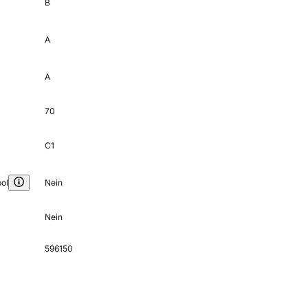
B
A
A
70
C1
ol
Nein
Nein
596150