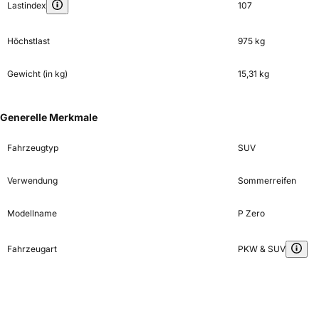
Lastindex
107
Höchstlast
975 kg
Gewicht (in kg)
15,31 kg
Generelle Merkmale
Fahrzeugtyp
SUV
Verwendung
Sommerreifen
Modellname
P Zero
Fahrzeugart
PKW & SUV