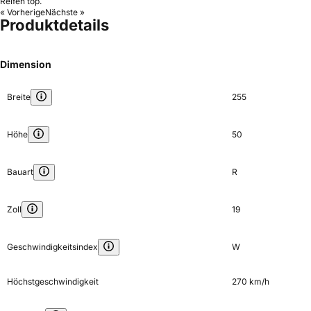
Reifen top.
« Vorherige
Nächste »
Produktdetails
Dimension
Breite
255
Höhe
50
Bauart
R
Zoll
19
Geschwindigkeitsindex
W
Höchstgeschwindigkeit
270 km/h