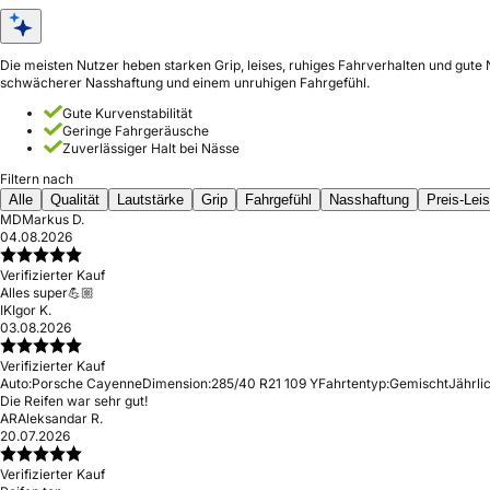
Die meisten Nutzer heben starken Grip, leises, ruhiges Fahrverhalten und gute
schwächerer Nasshaftung und einem unruhigen Fahrgefühl.
Gute Kurvenstabilität
Geringe Fahrgeräusche
Zuverlässiger Halt bei Nässe
Filtern nach
Alle
Qualität
Lautstärke
Grip
Fahrgefühl
Nasshaftung
Preis-Lei
MD
Markus D.
04.08.2026
Verifizierter Kauf
Alles super💪🏼
IK
Igor K.
03.08.2026
Verifizierter Kauf
Auto:
Porsche Cayenne
Dimension:
285/40 R21 109 Y
Fahrtentyp:
Gemischt
Jährli
Die Reifen war sehr gut!
AR
Aleksandar R.
20.07.2026
Verifizierter Kauf