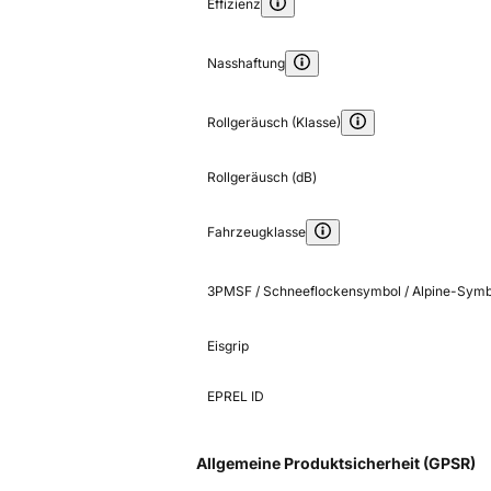
Effizienz
Nasshaftung
Rollgeräusch (Klasse)
Rollgeräusch (dB)
Fahrzeugklasse
3PMSF / Schneeflockensymbol / Alpine-Symb
Eisgrip
EPREL ID
Allgemeine Produktsicherheit (GPSR)