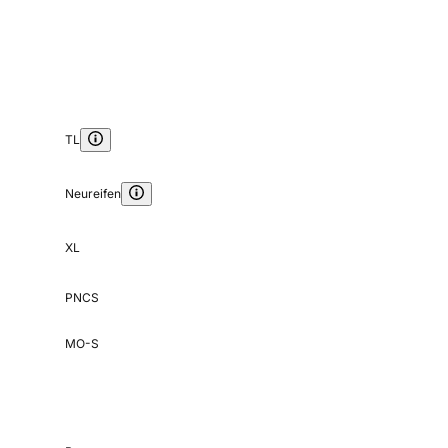
TL
Neureifen
XL
PNCS
MO-S