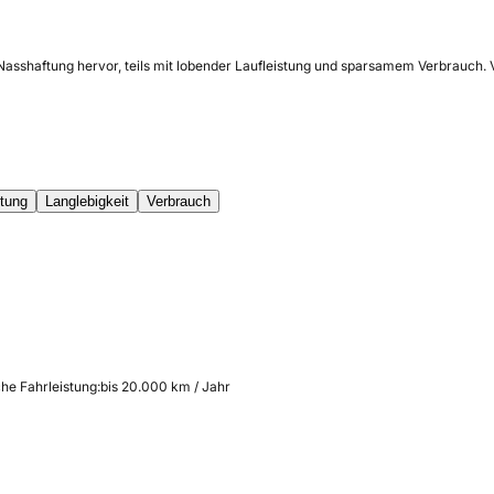
 Nasshaftung hervor, teils mit lobender Laufleistung und sparsamem Verbrauch. 
stung
Langlebigkeit
Verbrauch
che Fahrleistung:
bis 20.000 km / Jahr