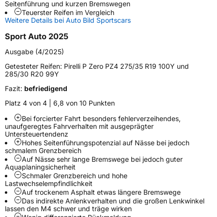
Seitenführung und kurzen Bremswegen
Teuerster Reifen im Vergleich
Schlauchtyp
TL
Weitere Details bei Auto Bild Sportscars
Sport Auto 2025
Zustand
Neureifen
Ausgabe (4/2025)
Verstärkt
XL
Getesteter Reifen:
Pirelli P Zero PZ4 275/35 R19 100Y und
285/30 R20 99Y
Felgenschutz
FR
Fazit:
befriedigend
Platz 4 von 4 | 6,8 von 10 Punkten
Empfohlen für BMW
*
Bei forcierter Fahrt besonders fehlerverzeihendes,
unaufgeregtes Fahrverhalten mit ausgeprägter
EU Label
Untersteuertendenz
Hohes Seitenführungspotenzial auf Nässe bei jedoch
Effizienz
D
schmalem Grenzbereich
Auf Nässe sehr lange Bremswege bei jedoch guter
Aquaplaningsicherheit
Nasshaftung
B
Schmaler Grenzbereich und hohe
Lastwechselempfindlichkeit
Auf trockenem Asphalt etwas längere Bremswege
Rollgeräusch (Klasse)
A
Das indirekte Anlenkverhalten und die großen Lenkwinkel
lassen den M4 schwer und träge wirken