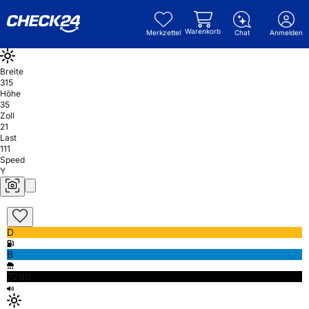
Warenkorb
Merkzettel
Chat
Anmelden
Breite
315
Höhe
35
Zoll
21
Last
111
Speed
Y
D
B
72db