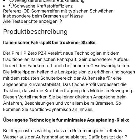
Wenig differenzierte Rückmeldung
Rollgeräusch (dB)
72
Schwache Kraftstoffeffizienz
Fahrzeugklasse
C1
Referenz-OE-Sommerreifen mit typischen Schwächen
insbesondere beim Bremsen auf Nässe
Alle Testberichte anzeigen
3PMSF / Schneeflockensymbol / Alpine-Symbol
Nein
Produktbeschreibung
Eisgrip
Nein
Italienischer Fahrspaß bei trockener Straße
EPREL ID
719712
Der Pirelli P Zero PZ4 vereint neue Technologien mit dem
traditionellen italienischen Fahrspaß. Sein besonderer Aufbau
Allgemeine Produktsicherheit (GPSR)
fördert den Fahrkomfort auch bei höheren Geschwindigkeiten.
Die Mittelrippen helfen die Lenkpräzision zu erhöhen und sorgen
Herstellerkontakt
PIRELLI TYRE SPA, Viale Piero e Alberto
mit dem robusten Schulterbereich der Außenseite für eine
Pirelli 25 20126 Milano Italien,
angenehme Kurvenstabilität. Das flache Profil verbessert die
www.pirelli.com,
consumer.support@pirelli.com
Traktion, das ist die Kraftübertragung des Motors in Bewegung.
Diesen Vorteil merken Sie bei einer direkten Ansprache beim
Anfahren, Beschleunigen und vor allem beim Bremsen. So
kommen Sie sportlich-dynamisch an Ihr Ziel.
Überlegene Technologie für minimales Aquaplaning-Risiko
Bei Regen ist es wichtig, dass ein Reifen möglichst effektiv
Wasser aus der Aufstandsfläche ableitet. Dafür besitzt der P