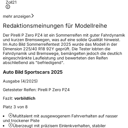
Zoll
21
Geschwindigkeitsindex
Y
mehr anzeigen
Redaktionsmeinungen für Modellreihe
Höchstgeschwindigkeit
300 km/h
Der Pirelli P Zero PZ4 ist ein Sommerreifen mit guter Fahrdynamik
Lastindex
111
und kurzen Bremswegen, was auf eine solide Qualität hinweist.
Im Auto Bild Sommerreifentest 2025 wurde das Modell in der
Dimension 225/40 R18 92Y geprüft. Die Tester lobten die
Höchstlast
1090 kg
Fahrdynamik und Bremswege, bemängelten jedoch die deutlich
eingeschränkte Laufleistung und bewerteten den Reifen
Gewicht (in kg)
17,21 kg
abschließend als "befriedigend".
Auto Bild Sportscars 2025
Generelle Merkmale
Ausgabe (4/2025)
Fahrzeugtyp
SUV
Getesteter Reifen:
Pirelli P Zero PZ4
Verwendung
Sommerreifen
Fazit:
vorbildlich
Modellname
P Zero PZ4
Platz 3 von 8
Fahrzeugart
PKW & SUV
Multitalent mit ausgewogenem Fahrverhalten auf nasser
und trockener Piste
Überzeugt mit präzisem Einlenkverhalten, stabiler
Weitere Eigenschaften