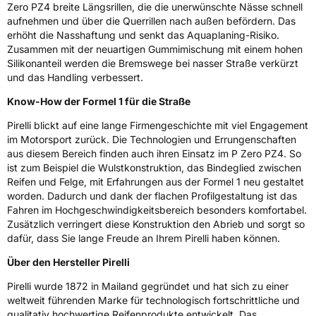
Zero PZ4 breite Längsrillen, die die unerwünschte Nässe schnell
aufnehmen und über die Querrillen nach außen befördern. Das
erhöht die Nasshaftung und senkt das Aquaplaning-Risiko.
Zusammen mit der neuartigen Gummimischung mit einem hohen
Silikonanteil werden die Bremswege bei nasser Straße verkürzt
und das Handling verbessert.
Know-How der Formel 1 für die Straße
Pirelli blickt auf eine lange Firmengeschichte mit viel Engagement
im Motorsport zurück. Die Technologien und Errungenschaften
aus diesem Bereich finden auch ihren Einsatz im P Zero PZ4. So
ist zum Beispiel die Wulstkonstruktion, das Bindeglied zwischen
Reifen und Felge, mit Erfahrungen aus der Formel 1 neu gestaltet
worden. Dadurch und dank der flachen Profilgestaltung ist das
Fahren im Hochgeschwindigkeitsbereich besonders komfortabel.
Zusätzlich verringert diese Konstruktion den Abrieb und sorgt so
dafür, dass Sie lange Freude an Ihrem Pirelli haben können.
Über den Hersteller Pirelli
Pirelli wurde 1872 in Mailand gegründet und hat sich zu einer
weltweit führenden Marke für technologisch fortschrittliche und
qualitativ hochwertige Reifenprodukte entwickelt. Das