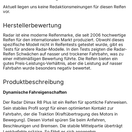
Höchstgeschwindigkeit
300 km/h
Aktuell liegen uns keine Redaktionsmeinungen für diesen Reifen
Lastindex
111
vor.
Höchstlast
1090 kg
Herstellerbewertung
Gewicht (in kg)
16,5 kg
Radar ist eine moderne Reifenmarke, die seit 2006 hochwertige
Reifen für den internationalen Markt produziert. Obwohl dieses
spezifische Modell nicht in Reifentests getestet wurde, gibt es
Generelle Merkmale
Tests für andere Radar-Modelle. In den Tests zeigten die Radar-
Reifen Schwächen auf nasser und trockener Fahrbahn, was zu
Fahrzeugtyp
SUV
einer mittelmäßigen Bewertung führte. Die Reifen bieten ein
gutes Preis-Leistungs-Verhältnis, aber die Leistung auf nasser
Verwendung
Sommerreifen
Fahrbahn wurde besonders negativ bewertet.
Modellname
Dimax R8 Plus
Produktbeschreibung
Fahrzeugart
PKW & SUV
Dynamische Fahreigenschaften
Weitere Eigenschaften
Der Radar Dimax R8 Plus ist ein Reifen für sportliche Fahrweisen.
Sein stabiles Profil sorgt für einen optimierten Kontakt zur
Schlauchtyp
TL
Fahrbahn, der die Traktion (Kraftübertragung des Motors in
Bewegung). Diesen Vorteil spüren Sie beim Anfahren,
Beschleunigen und Bremsen. Die stabile Mittelpartie überträgt
Zustand
Neureifen
Lenkbefehle präzise. So fährt es sich angenehm.