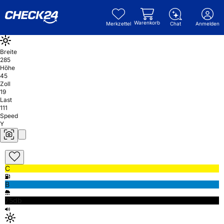
Warenkorb
Merkzettel
Chat
Anmelden
Breite
285
Höhe
45
Zoll
19
Last
111
Speed
Y
C
B
75db