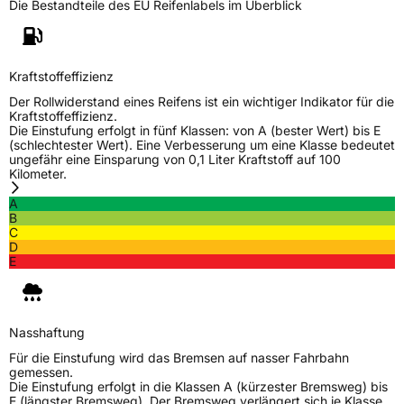
Die Bestandteile des EU Reifenlabels im Überblick
Allgemeine Produktsicherheit (GPSR)
Herstellerkontakt
Black Donuts Oy, 4 SHENTON WAY #08-02
SGX CENTRE 2 SINGAPORE 068807,
Kraftstoffeffizienz
veneeshpillai@omni-united.com
Der Rollwiderstand eines Reifens ist ein wichtiger Indikator für die
Verantwortliche
Veneesh Pillai, 4 SHENTON WAY #08-02 SGX
Kraftstoffeffizienz.
in der EU
CENTRE 2 SINGAPORE 068807,
Die Einstufung erfolgt in fünf Klassen: von A (bester Wert) bis E
veneeshpillai@omni-united.com,
(schlechtester Wert). Eine Verbesserung um eine Klasse bedeutet
+6584688270
ungefähr eine Einsparung von 0,1 Liter Kraftstoff auf 100
Kilometer.
A
B
C
D
E
Nasshaftung
Für die Einstufung wird das Bremsen auf nasser Fahrbahn
gemessen.
Die Einstufung erfolgt in die Klassen A (kürzester Bremsweg) bis
E (längster Bremsweg). Der Bremsweg verlängert sich je Klasse