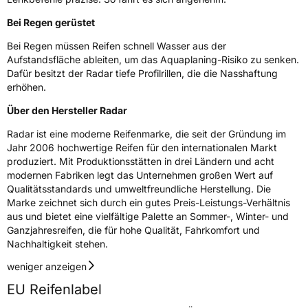
Verstärkt
XL
Bei Regen gerüstet
Bei Regen müssen Reifen schnell Wasser aus der
Aufstandsfläche ableiten, um das Aquaplaning-Risiko zu senken.
EU Label
Dafür besitzt der Radar tiefe Profilrillen, die die Nasshaftung
erhöhen.
Effizienz
C
Über den Hersteller Radar
Nasshaftung
B
Radar ist eine moderne Reifenmarke, die seit der Gründung im
Jahr 2006 hochwertige Reifen für den internationalen Markt
Rollgeräusch (Klasse)
B
produziert. Mit Produktionsstätten in drei Ländern und acht
modernen Fabriken legt das Unternehmen großen Wert auf
Rollgeräusch (dB)
75
Qualitätsstandards und umweltfreundliche Herstellung. Die
Marke zeichnet sich durch ein gutes Preis-Leistungs-Verhältnis
Fahrzeugklasse
C1
aus und bietet eine vielfältige Palette an Sommer-, Winter- und
Ganzjahresreifen, die für hohe Qualität, Fahrkomfort und
3PMSF / Schneeflockensymbol / Alpine-Symbol
Nein
Nachhaltigkeit stehen.
weniger anzeigen
Eisgrip
Nein
EU Reifenlabel
EPREL ID
593253