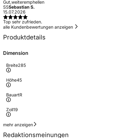
Gut,weiteremphellen
SS
Sebastian S.
15.07.2026
Top sehr zufrieden.
alle Kundenbewertungen anzeigen
Produktdetails
Dimension
Breite
285
Höhe
45
Bauart
R
Zoll
19
Geschwindigkeitsindex
Y
mehr anzeigen
Redaktionsmeinungen