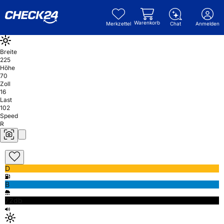
Warenkorb
Merkzettel
Chat
Anmelden
Breite
225
Höhe
70
Zoll
16
Last
102
Speed
R
D
B
72db