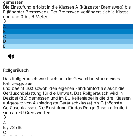
gemessen.
EU Label
Die Einstufung erfolgt in die Klassen A (kürzester Bremsweg) bis
E (längster Bremsweg). Der Bremsweg verlängert sich je Klasse
um rund 3 bis 6 Meter.
Effizienz
D
A
B
Nasshaftung
B
C
D
E
Rollgeräusch (Klasse)
B
Rollgeräusch (dB)
72
Rollgeräusch
Fahrzeugklasse
C1
Das Rollgeräusch wirkt sich auf die Gesamtlautstärke eines
Fahrzeugs aus
3PMSF / Schneeflockensymbol / Alpine-Symbol
Nein
und beeinflusst sowohl den eigenen Fahrkomfort als auch die
Geräuschbelastung für die Umwelt. Das Rollgeräusch wird in
Dezibel (dB) gemessen und im EU Reifenlabel in die drei Klassen
EPREL ID
444587
aufgeteilt: von A (niedrigste Geräuschklasse) bis C (höchste
Geräuschklasse). Die Einstufung für das Rollgeräusch orientiert
Allgemeine Produktsicherheit (GPSR)
sich an EU Grenzwerten.
A
Herstellerkontakt
Sailun Europe GmbH, Grosser Hasenpfad 30
B
/
72
dB
60598 Frankfurt Deutschland,
C
www.sailuntire.com