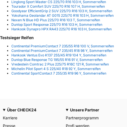
Linglong Sport Master CS 225/70 R16 103 H, Sommerreifen
Tourador X Comfort SUV 225/70 R16 107 H, Sommerreifen
Goodyear EfficientGrip 2 SUV 225/70 R16 103 H, Sommerreifen
Yokohama Geolandar AT G015 225/70 R16 103 H, Sommerreifen
Nexen N Blue HD Plus 225/70 R16 103 T, Sommerreifen
Dunlop Sport Response 225/70 R16 103 H, Sommerreifen
Hankook Dynapro HPX RA43 225/70 R16 103 H, Sommerreifen
Testsieger Reifen
Continental PremiumContact 7 235/55 R18 100 V, Sommerreifen
Continental PremiumContact 7 235/45 R18 98 Y, Sommerreifen
Hankook Ventus Evo K137 255/45 R19 104 Y, Sommerreifen
Dunlop Blue Response TG 195/55 R16 91 V, Sommerreifen
Vredestein Comtrac 2 Plus 225/75 R16C 121 R, Sommerreifen
Michelin Pilot Sport 4 S 225/40 R18 92 Y, Sommerreifen
Continental SportContact 7 255/35 R19 96 Y, Sommerreifen
Über CHECK24
Unsere Partner
Karriere
Partnerprogramm
Presse
Profi werden