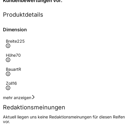
Kundenbewertungen
vor.
Produktdetails
Dimension
Breite
225
Höhe
70
Bauart
R
Zoll
16
Geschwindigkeitsindex
R
mehr anzeigen
Redaktionsmeinungen
Höchstgeschwindigkeit
170 km/h
Aktuell liegen uns keine Redaktionsmeinungen für diesen Reifen
Lastindex
102/99
vor.