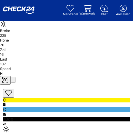
Warenkorb
Merkzettel
Chat
Anmelden
Breite
225
Höhe
70
Zoll
16
Last
107
Speed
H
C
C
70db