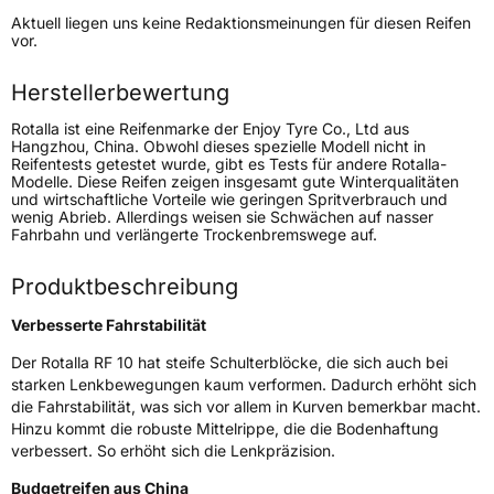
Höchstgeschwindigkeit
210 km/h
Aktuell liegen uns keine Redaktionsmeinungen für diesen Reifen
Lastindex
107
vor.
Höchstlast
975 kg
Herstellerbewertung
Rotalla ist eine Reifenmarke der Enjoy Tyre Co., Ltd aus
Generelle Merkmale
Hangzhou, China. Obwohl dieses spezielle Modell nicht in
Reifentests getestet wurde, gibt es Tests für andere Rotalla-
Fahrzeugtyp
SUV
Modelle. Diese Reifen zeigen insgesamt gute Winterqualitäten
und wirtschaftliche Vorteile wie geringen Spritverbrauch und
Verwendung
Sommerreifen
wenig Abrieb. Allerdings weisen sie Schwächen auf nasser
Fahrbahn und verlängerte Trockenbremswege auf.
Modellname
RF 10
Fahrzeugart
PKW & SUV
Produktbeschreibung
Verbesserte Fahrstabilität
Weitere Eigenschaften
Der Rotalla RF 10 hat steife Schulterblöcke, die sich auch bei
starken Lenkbewegungen kaum verformen. Dadurch erhöht sich
Schlauchtyp
TL
die Fahrstabilität, was sich vor allem in Kurven bemerkbar macht.
Hinzu kommt die robuste Mittelrippe, die die Bodenhaftung
Zustand
Neureifen
verbessert. So erhöht sich die Lenkpräzision.
Budgetreifen aus China
Verstärkt
XL