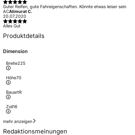
Guter Reifen, gute Fahreigenschaften. Könnte etwas leiser sein
AC
Alimurat C.
20.07.2020
Alles Gut
Produktdetails
Dimension
Breite
225
Höhe
70
Bauart
R
Zoll
16
Geschwindigkeitsindex
H
mehr anzeigen
Redaktionsmeinungen