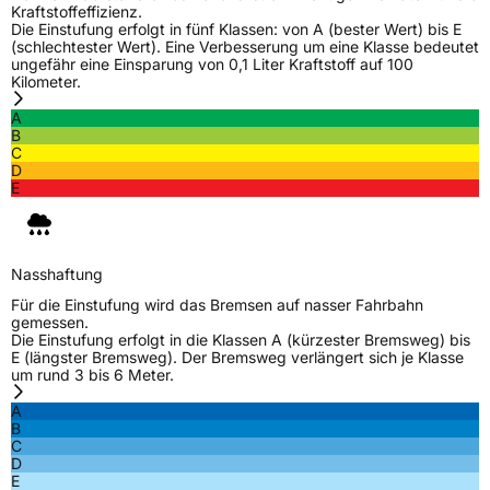
Kraftstoffeffizienz.
Die Einstufung erfolgt in fünf Klassen: von A (bester Wert) bis E
Verantwortliche
HONCH HUSDOW CO. (CYPRUS) LTD, Room
(schlechtester Wert). Eine Verbesserung um eine Klasse bedeutet
in der EU
608 Sunyard International Creative Center
ungefähr eine Einsparung von 0,1 Liter Kraftstoff auf 100
1750 Jianghong Road Binjiang District
Kilometer.
Hangzhou, zhaoye@enjoytyre.com
A
B
C
D
E
Nasshaftung
Für die Einstufung wird das Bremsen auf nasser Fahrbahn
gemessen.
Die Einstufung erfolgt in die Klassen A (kürzester Bremsweg) bis
E (längster Bremsweg). Der Bremsweg verlängert sich je Klasse
um rund 3 bis 6 Meter.
A
B
C
D
E