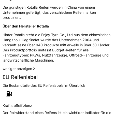
Die günstigen Rotalla Reifen werden in China von einem
Unternehmen gefertigt, das verschiedene Reifenmarken
EU Label
produziert.
Effizienz
C
Über den Hersteller Rotalla
Hinter Rotalla steht die Enjoy Tyre Co., Ltd aus dem chinesischen
Nasshaftung
C
Hangzhou. Gegründet wurde das Unternehmen 2004 und
verkauft seine über 940 Produkte mittlerweile in über 50 Länder.
Rollgeräusch (Klasse)
B
Das Produktportfolio umfasst Budget-Reifen für alle
Fahrzeugtypen: PKWs, Nutzfahrzeuge, Offroad-Fahrzeuge und
landwirtschaftliche Maschinen.
Rollgeräusch (dB)
70
weniger anzeigen
Fahrzeugklasse
C1
EU Reifenlabel
EPREL ID
610179
Die Bestandteile des EU Reifenlabels im Überblick
Allgemeine Produktsicherheit (GPSR)
Herstellerkontakt
ROTALLA, Room 608 Sunyard International
Kraftstoffeffizienz
Creative Center 1750 Jianghong Road
Binjiang District Hangzhou,
Der Rollwiderstand eines Reifens ist ein wichtiger Indikator für die
zhaoye@enjoytyre.com