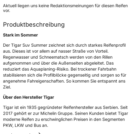
Aktuell liegen uns keine Redaktionsmeinungen für diesen Reifen
Lastindex
100
vor.
Höchstlast
800 kg
Produktbeschreibung
Gewicht (in kg)
13,28 kg
Stark im Sommer
Generelle Merkmale
Der Tigar Suv Summer zeichnet sich durch starkes Reifenprofil
aus. Dieses ist vor allem auf nasser Straße von Vorteil.
Fahrzeugtyp
SUV
Regenwasser und Schneematsch werden von den Rillen
aufgenommen und über die Außenseiten abgeleitet. Das
Verwendung
Sommerreifen
reduziert das Aquaplaning-Risiko. Bei trockener Fahrbahn
Modellname
SUV Summer
stabilisieren sich die Profilblöcke gegenseitig und sorgen so für
angenehme Fahreigenschaften. So kommen Sie entspannt ans
Fahrzeugart
PKW & SUV
Ziel.
Über den Hersteller Tigar
Weitere Eigenschaften
Tigar ist ein 1935 gegründeter Reifenhersteller aus Serbien. Seit
Schlauchtyp
TL
2017 gehört er zur Michelin Gruppe. Seinen Kunden bietet Tigar
moderne Reifen zu erschwinglichen Preisen in den Segmenten
PKW, LKW und Bus an.
Zustand
Neureifen