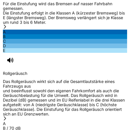
Herstellerkontakt
MANUFACTURE FRANCAISE DES
Für die Einstufung wird das Bremsen auf nasser Fahrbahn
PNEUMATIQUES MICHELIN, place des
gemessen.
Carmes-Déchaux 23 63000 Clermont-
Die Einstufung erfolgt in die Klassen A (kürzester Bremsweg) bis
Ferrand Frankreich, contact@tc.michelin.eu
E (längster Bremsweg). Der Bremsweg verlängert sich je Klasse
um rund 3 bis 6 Meter.
A
B
C
D
E
Rollgeräusch
Das Rollgeräusch wirkt sich auf die Gesamtlautstärke eines
Fahrzeugs aus
und beeinflusst sowohl den eigenen Fahrkomfort als auch die
Geräuschbelastung für die Umwelt. Das Rollgeräusch wird in
Dezibel (dB) gemessen und im EU Reifenlabel in die drei Klassen
aufgeteilt: von A (niedrigste Geräuschklasse) bis C (höchste
Geräuschklasse). Die Einstufung für das Rollgeräusch orientiert
sich an EU Grenzwerten.
A
B
/
70
dB