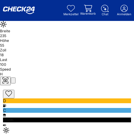
Warenkorb
Merkzettel
Chat
Anmelden
Breite
235
Höhe
55
Zoll
18
Last
100
Speed
H
D
C
70db