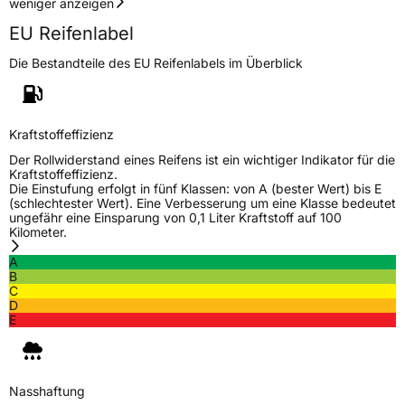
weniger anzeigen
EU Reifenlabel
EU Label
Die Bestandteile des EU Reifenlabels im Überblick
Effizienz
D
Nasshaftung
C
Kraftstoffeffizienz
Rollgeräusch (Klasse)
B
Der Rollwiderstand eines Reifens ist ein wichtiger Indikator für die
Kraftstoffeffizienz.
Die Einstufung erfolgt in fünf Klassen: von A (bester Wert) bis E
Rollgeräusch (dB)
70
(schlechtester Wert). Eine Verbesserung um eine Klasse bedeutet
ungefähr eine Einsparung von 0,1 Liter Kraftstoff auf 100
Fahrzeugklasse
C1
Kilometer.
A
3PMSF / Schneeflockensymbol / Alpine-Symbol
Nein
B
C
D
Eisgrip
Nein
E
EPREL ID
411097
Allgemeine Produktsicherheit (GPSR)
Nasshaftung