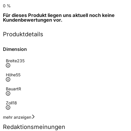
0 %
Für dieses Produkt liegen uns aktuell noch keine
Kundenbewertungen
vor.
Produktdetails
Dimension
Breite
235
Höhe
55
Bauart
R
Zoll
18
Geschwindigkeitsindex
H
mehr anzeigen
Redaktionsmeinungen
Höchstgeschwindigkeit
210 km/h