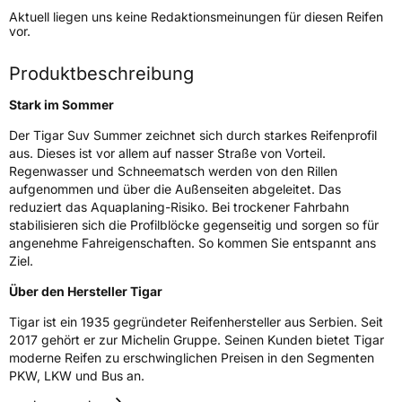
Aktuell liegen uns keine Redaktionsmeinungen für diesen Reifen
Lastindex
120
vor.
Höchstlast
1400 kg
Produktbeschreibung
Gewicht (in kg)
18,08 kg
Stark im Sommer
Generelle Merkmale
Der Tigar Suv Summer zeichnet sich durch starkes Reifenprofil
aus. Dieses ist vor allem auf nasser Straße von Vorteil.
Fahrzeugtyp
SUV
Regenwasser und Schneematsch werden von den Rillen
aufgenommen und über die Außenseiten abgeleitet. Das
Verwendung
Sommerreifen
reduziert das Aquaplaning-Risiko. Bei trockener Fahrbahn
Modellname
SUV Summer
stabilisieren sich die Profilblöcke gegenseitig und sorgen so für
angenehme Fahreigenschaften. So kommen Sie entspannt ans
Fahrzeugart
PKW & SUV
Ziel.
Über den Hersteller Tigar
Weitere Eigenschaften
Tigar ist ein 1935 gegründeter Reifenhersteller aus Serbien. Seit
Schlauchtyp
TL
2017 gehört er zur Michelin Gruppe. Seinen Kunden bietet Tigar
moderne Reifen zu erschwinglichen Preisen in den Segmenten
PKW, LKW und Bus an.
Zustand
Neureifen