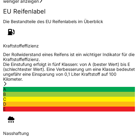
weniger anzeigen
Verstärkt
XL
EU Reifenlabel
Die Bestandteile des EU Reifenlabels im Überblick
EU Label
Effizienz
C
Kraftstoffeffizienz
Nasshaftung
C
Der Rollwiderstand eines Reifens ist ein wichtiger Indikator für die
Kraftstoffeffizienz.
Die Einstufung erfolgt in fünf Klassen: von A (bester Wert) bis E
Rollgeräusch (Klasse)
B
(schlechtester Wert). Eine Verbesserung um eine Klasse bedeutet
ungefähr eine Einsparung von 0,1 Liter Kraftstoff auf 100
Kilometer.
Rollgeräusch (dB)
73
A
Fahrzeugklasse
C1
B
C
D
3PMSF / Schneeflockensymbol / Alpine-Symbol
Nein
E
Eisgrip
Nein
EPREL ID
409690
Nasshaftung