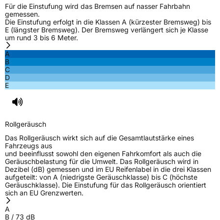
Für die Einstufung wird das Bremsen auf nasser Fahrbahn
Allgemeine Produktsicherheit (GPSR)
gemessen.
Die Einstufung erfolgt in die Klassen A (kürzester Bremsweg) bis
Herstellerkontakt
MANUFACTURE FRANCAISE DES
E (längster Bremsweg). Der Bremsweg verlängert sich je Klasse
PNEUMATIQUES MICHELIN, place des
um rund 3 bis 6 Meter.
Carmes-Déchaux 23 63000 Clermont-
Ferrand Frankreich, contact@tc.michelin.eu
A
B
C
D
E
Rollgeräusch
Das Rollgeräusch wirkt sich auf die Gesamtlautstärke eines
Fahrzeugs aus
und beeinflusst sowohl den eigenen Fahrkomfort als auch die
Geräuschbelastung für die Umwelt. Das Rollgeräusch wird in
Dezibel (dB) gemessen und im EU Reifenlabel in die drei Klassen
aufgeteilt: von A (niedrigste Geräuschklasse) bis C (höchste
Geräuschklasse). Die Einstufung für das Rollgeräusch orientiert
sich an EU Grenzwerten.
A
B
/
73
dB