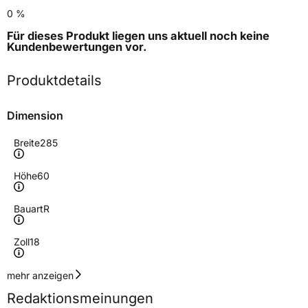
0 %
Für dieses Produkt liegen uns aktuell noch keine
Kundenbewertungen
vor.
Produktdetails
Dimension
Breite
285
Höhe
60
Bauart
R
Zoll
18
Geschwindigkeitsindex
H
mehr anzeigen
Redaktionsmeinungen
Höchstgeschwindigkeit
210 km/h