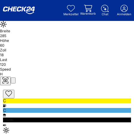
Warenkorb
Merkzettel
Chat
Anmelden
Breite
285
Höhe
60
Zoll
18
Last
120
Speed
H
C
C
73db