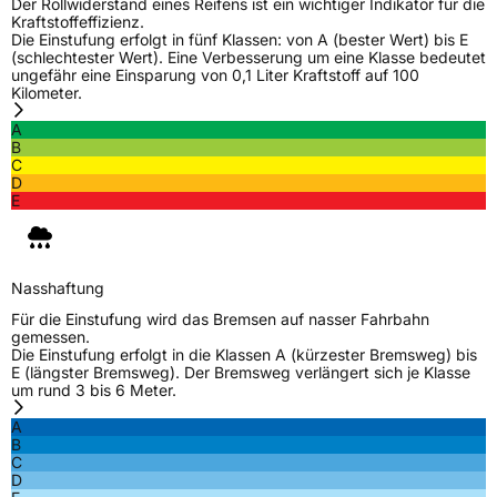
Modellname
X Wonder TH1
Der Rollwiderstand eines Reifens ist ein wichtiger Indikator für die
Kraftstoffeffizienz.
Fahrzeugart
PKW & SUV
Die Einstufung erfolgt in fünf Klassen: von A (bester Wert) bis E
(schlechtester Wert). Eine Verbesserung um eine Klasse bedeutet
ungefähr eine Einsparung von 0,1 Liter Kraftstoff auf 100
Kilometer.
Weitere Eigenschaften
A
Schlauchtyp
TL
B
C
D
Zustand
Neureifen
E
EU Label
Nasshaftung
Effizienz
C
Für die Einstufung wird das Bremsen auf nasser Fahrbahn
gemessen.
Die Einstufung erfolgt in die Klassen A (kürzester Bremsweg) bis
Nasshaftung
B
E (längster Bremsweg). Der Bremsweg verlängert sich je Klasse
um rund 3 bis 6 Meter.
Rollgeräusch (Klasse)
B
A
B
C
Rollgeräusch (dB)
71
D