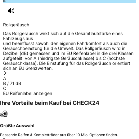
E
Fahrzeugklasse
C1
3PMSF / Schneeflockensymbol / Alpine-Symbol
Nein
Rollgeräusch
EPREL ID
729483
Das Rollgeräusch wirkt sich auf die Gesamtlautstärke eines
Fahrzeugs aus
Allgemeine Produktsicherheit (GPSR)
und beeinflusst sowohl den eigenen Fahrkomfort als auch die
Geräuschbelastung für die Umwelt. Das Rollgeräusch wird in
Dezibel (dB) gemessen und im EU Reifenlabel in die drei Klassen
Herstellerkontakt
TOURADOR, Haier Road Lao Shan District
aufgeteilt: von A (niedrigste Geräuschklasse) bis C (höchste
Qingdao China, ZOE.LI@OTAITIRE.COM
Geräuschklasse). Die Einstufung für das Rollgeräusch orientiert
sich an EU Grenzwerten.
Verantwortliche
Zhongce Rubber Europe, Hollerithallee 17
in der EU
30419 Hannover Deutschland, sales@zc-
A
rubber.com
B
/
71
dB
C
EU Reifenlabel anzeigen
Ihre Vorteile beim Kauf bei CHECK24
Größte Auswahl
Passende Reifen & Kompletträder aus über 10 Mio. Optionen finden.