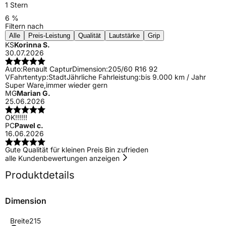
1 Stern
6 %
Filtern nach
Alle
Preis-Leistung
Qualität
Lautstärke
Grip
KS
Korinna S.
30.07.2026
Auto:
Renault Captur
Dimension:
205/60 R16 92
V
Fahrtentyp:
Stadt
Jährliche Fahrleistung:
bis 9.000 km / Jahr
Super Ware,immer wieder gern
MG
Marian G.
25.06.2026
OK!!!!!!
PC
Pawel c.
16.06.2026
Gute Qualität für kleinen Preis Bin zufrieden
alle Kundenbewertungen anzeigen
Produktdetails
Dimension
Breite
215