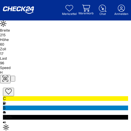
Warenkorb
Merkzettel
Chat
Anmelden
Breite
215
Höhe
60
Zoll
17
Last
96
Speed
H
C
B
71db