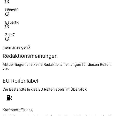
Höhe
60
Bauart
R
Zoll
17
Geschwindigkeitsindex
H
mehr anzeigen
Redaktionsmeinungen
Höchstgeschwindigkeit
210 km/h
Aktuell liegen uns keine Redaktionsmeinungen für diesen Reifen
Lastindex
96
vor.
Höchstlast
710 kg
EU Reifenlabel
Die Bestandteile des EU Reifenlabels im Überblick
Generelle Merkmale
Fahrzeugtyp
SUV
Verwendung
Sommerreifen
Kraftstoffeffizienz