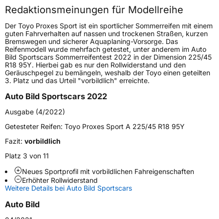
Redaktionsmeinungen für Modellreihe
Höchstgeschwindigkeit
240 km/h
Der Toyo Proxes Sport ist ein sportlicher Sommerreifen mit einem
Lastindex
100
guten Fahrverhalten auf nassen und trockenen Straßen, kurzen
Bremswegen und sicherer Aquaplaning-Vorsorge. Das
Reifenmodell wurde mehrfach getestet, unter anderem im Auto
Höchstlast
800 kg
Bild Sportscars Sommerreifentest 2022 in der Dimension 225/45
R18 95Y. Hierbei gab es nur den Rollwiderstand und den
Gewicht (in kg)
13,3 kg
Geräuschpegel zu bemängeln, weshalb der Toyo einen geteilten
3. Platz und das Urteil "vorbildlich" erreichte.
Generelle Merkmale
Auto Bild Sportscars 2022
Fahrzeugtyp
SUV
Ausgabe (4/2022)
Verwendung
Sommerreifen
Getesteter Reifen:
Toyo Proxes Sport A 225/45 R18 95Y
Modellname
Proxes Sport SUV
Fazit:
vorbildlich
Fahrzeugart
PKW & SUV
Platz 3 von 11
Neues Sportprofil mit vorbildlichen Fahreigenschaften
Erhöhter Rollwiderstand
Weitere Eigenschaften
Weitere Details bei Auto Bild Sportscars
Schlauchtyp
TL
Auto Bild