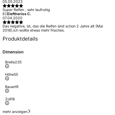
05.05.2023
Super Reifen , sehr laufruhig
EC
Eleftherios C.
07.04.2020
Das negative, ist, das die Reifen sind schon 2 Jahre alt (Mai
2018),ich wollte etwas mehr frisches.
Produktdetails
Dimension
Breite
235
Höhe
55
Bauart
R
Zoll
18
Geschwindigkeitsindex
V
mehr anzeigen