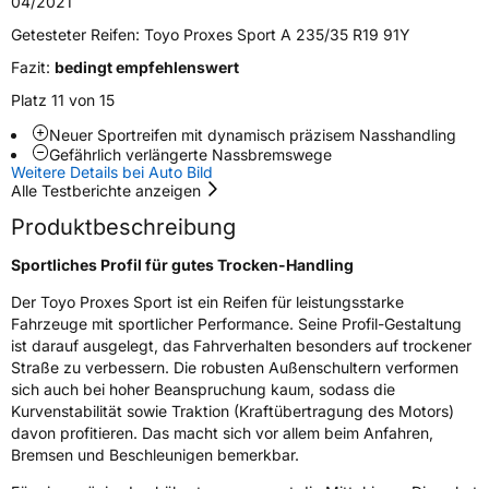
04/2021
Zustand
Neureifen
Getesteter Reifen:
Toyo Proxes Sport A 235/35 R19 91Y
Fazit:
bedingt empfehlenswert
EU Label
Platz 11 von 15
Effizienz
D
Neuer Sportreifen mit dynamisch präzisem Nasshandling
Gefährlich verlängerte Nassbremswege
Weitere Details bei Auto Bild
Nasshaftung
A
Alle Testberichte anzeigen
Produktbeschreibung
Rollgeräusch (Klasse)
B
Sportliches Profil für gutes Trocken-Handling
Rollgeräusch (dB)
70
Der Toyo Proxes Sport ist ein Reifen für leistungsstarke
Fahrzeugklasse
C1
Fahrzeuge mit sportlicher Performance. Seine Profil-Gestaltung
ist darauf ausgelegt, das Fahrverhalten besonders auf trockener
3PMSF / Schneeflockensymbol / Alpine-Symbol
Nein
Straße zu verbessern. Die robusten Außenschultern verformen
sich auch bei hoher Beanspruchung kaum, sodass die
Kurvenstabilität sowie Traktion (Kraftübertragung des Motors)
Eisgrip
Nein
davon profitieren. Das macht sich vor allem beim Anfahren,
EPREL ID
603782
Bremsen und Beschleunigen bemerkbar.