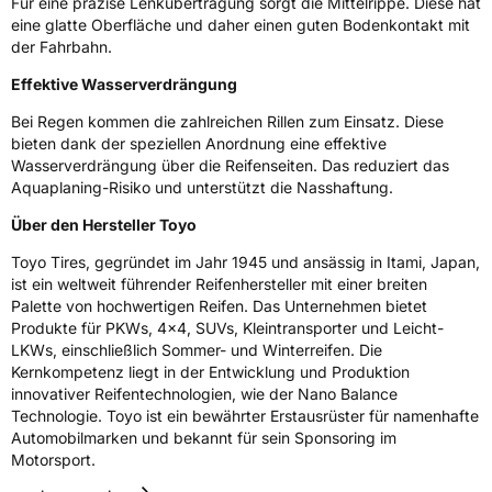
Allgemeine Produktsicherheit (GPSR)
Für eine präzise Lenkübertragung sorgt die Mittelrippe. Diese hat
eine glatte Oberfläche und daher einen guten Bodenkontakt mit
der Fahrbahn.
Herstellerkontakt
Toyo Tire Europe GmbH, Halskestrasse 3-5
47877 Willich Deutschland,www.toyotire.eu,
technik-service@toyo-tire.de
Effektive Wasserverdrängung
Bei Regen kommen die zahlreichen Rillen zum Einsatz. Diese
bieten dank der speziellen Anordnung eine effektive
Wasserverdrängung über die Reifenseiten. Das reduziert das
Aquaplaning-Risiko und unterstützt die Nasshaftung.
Über den Hersteller Toyo
Toyo Tires, gegründet im Jahr 1945 und ansässig in Itami, Japan,
ist ein weltweit führender Reifenhersteller mit einer breiten
Palette von hochwertigen Reifen. Das Unternehmen bietet
Produkte für PKWs, 4x4, SUVs, Kleintransporter und Leicht-
LKWs, einschließlich Sommer- und Winterreifen. Die
Kernkompetenz liegt in der Entwicklung und Produktion
innovativer Reifentechnologien, wie der Nano Balance
Technologie. Toyo ist ein bewährter Erstausrüster für namenhafte
Automobilmarken und bekannt für sein Sponsoring im
Motorsport.