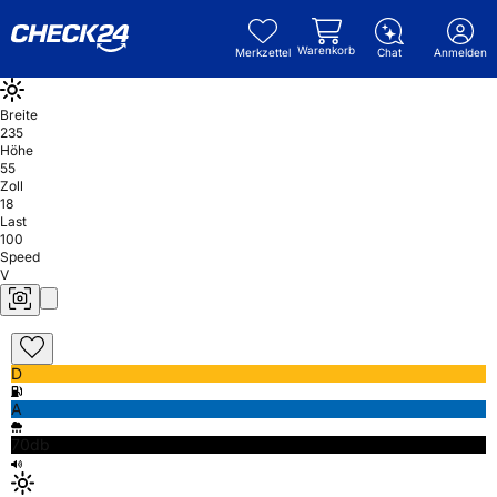
Warenkorb
Merkzettel
Chat
Anmelden
Breite
235
Höhe
55
Zoll
18
Last
100
Speed
V
D
A
70db