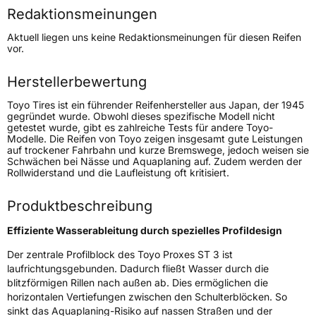
Redaktionsmeinungen
Höchstgeschwindigkeit
240 km/h
Aktuell liegen uns keine Redaktionsmeinungen für diesen Reifen
Lastindex
114
vor.
Höchstlast
1180 kg
Herstellerbewertung
Gewicht (in kg)
18,04 kg
Toyo Tires ist ein führender Reifenhersteller aus Japan, der 1945
gegründet wurde. Obwohl dieses spezifische Modell nicht
getestet wurde, gibt es zahlreiche Tests für andere Toyo-
Generelle Merkmale
Modelle. Die Reifen von Toyo zeigen insgesamt gute Leistungen
auf trockener Fahrbahn und kurze Bremswege, jedoch weisen sie
Fahrzeugtyp
SUV
Schwächen bei Nässe und Aquaplaning auf. Zudem werden der
Rollwiderstand und die Laufleistung oft kritisiert.
Verwendung
Sommerreifen
Modellname
Proxes ST 3
Produktbeschreibung
Fahrzeugart
PKW & SUV
Effiziente Wasserableitung durch spezielles Profildesign
Der zentrale Profilblock des Toyo Proxes ST 3 ist
Weitere Eigenschaften
laufrichtungsgebunden. Dadurch fließt Wasser durch die
blitzförmigen Rillen nach außen ab. Dies ermöglichen die
Schlauchtyp
TL
horizontalen Vertiefungen zwischen den Schulterblöcken. So
sinkt das Aquaplaning-Risiko auf nassen Straßen und der