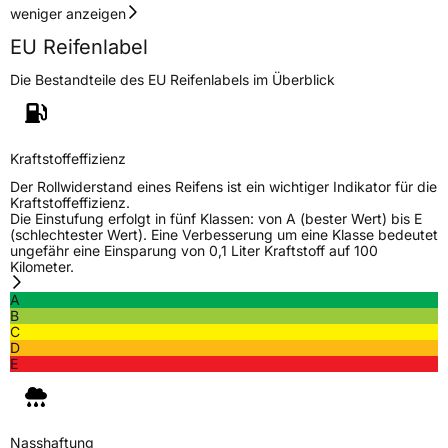
weniger anzeigen
EPREL ID
1344083
EU Reifenlabel
Allgemeine Produktsicherheit (GPSR)
Die Bestandteile des EU Reifenlabels im Überblick
Herstellerkontakt
Toyo Tire Europe GmbH, Halskestrasse 3-5
47877 Willich Deutschland,www.toyotire.eu,
technik-service@toyo-tire.de
Kraftstoffeffizienz
Der Rollwiderstand eines Reifens ist ein wichtiger Indikator für die
Kraftstoffeffizienz.
Die Einstufung erfolgt in fünf Klassen: von A (bester Wert) bis E
(schlechtester Wert). Eine Verbesserung um eine Klasse bedeutet
ungefähr eine Einsparung von 0,1 Liter Kraftstoff auf 100
Kilometer.
A
B
C
D
E
Nasshaftung