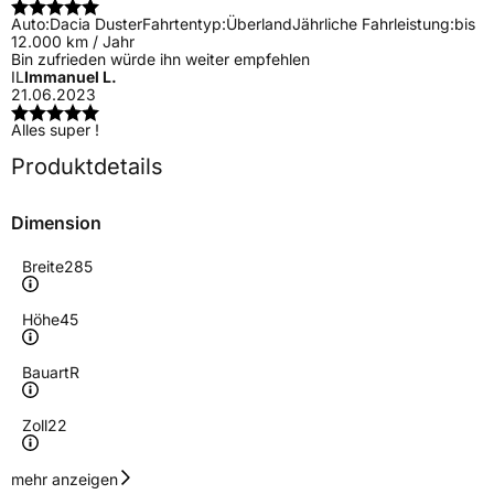
Auto:
Dacia Duster
Fahrtentyp:
Überland
Jährliche Fahrleistung:
bis
12.000 km / Jahr
Bin zufrieden würde ihn weiter empfehlen
IL
Immanuel L.
21.06.2023
Alles super !
Produktdetails
Dimension
Breite
285
Höhe
45
Bauart
R
Zoll
22
Geschwindigkeitsindex
V
mehr anzeigen