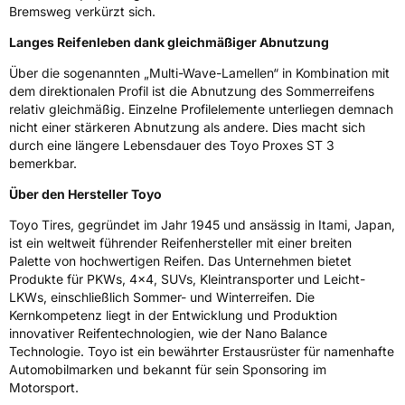
Zustand
Neureifen
Bremsweg verkürzt sich.
Langes Reifenleben dank gleichmäßiger Abnutzung
Verstärkt
XL
Über die sogenannten „Multi-Wave-Lamellen“ in Kombination mit
dem direktionalen Profil ist die Abnutzung des Sommerreifens
Felgenschutz
FP
relativ gleichmäßig. Einzelne Profilelemente unterliegen demnach
nicht einer stärkeren Abnutzung als andere. Dies macht sich
durch eine längere Lebensdauer des Toyo Proxes ST 3
EU Label
bemerkbar.
Effizienz
D
Über den Hersteller Toyo
Toyo Tires, gegründet im Jahr 1945 und ansässig in Itami, Japan,
Nasshaftung
D
ist ein weltweit führender Reifenhersteller mit einer breiten
Palette von hochwertigen Reifen. Das Unternehmen bietet
Rollgeräusch (Klasse)
B
Produkte für PKWs, 4x4, SUVs, Kleintransporter und Leicht-
LKWs, einschließlich Sommer- und Winterreifen. Die
Kernkompetenz liegt in der Entwicklung und Produktion
Rollgeräusch (dB)
74
innovativer Reifentechnologien, wie der Nano Balance
Fahrzeugklasse
C1
Technologie. Toyo ist ein bewährter Erstausrüster für namenhafte
Automobilmarken und bekannt für sein Sponsoring im
Motorsport.
3PMSF / Schneeflockensymbol / Alpine-Symbol
Nein