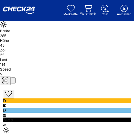
Warenkorb
Merkzettel
Chat
Anmelden
Breite
285
Höhe
45
Zoll
22
Last
114
Speed
V
D
D
74db