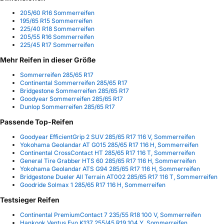
205/60 R16 Sommerreifen
195/65 R15 Sommerreifen
225/40 R18 Sommerreifen
205/55 R16 Sommerreifen
225/45 R17 Sommerreifen
Mehr Reifen in dieser Größe
Sommerreifen 285/65 R17
Continental Sommerreifen 285/65 R17
Bridgestone Sommerreifen 285/65 R17
Goodyear Sommerreifen 285/65 R17
Dunlop Sommerreifen 285/65 R17
Passende Top-Reifen
Goodyear EfficientGrip 2 SUV 285/65 R17 116 V, Sommerreifen
Yokohama Geolandar AT G015 285/65 R17 116 H, Sommerreifen
Continental CrossContact HT 285/65 R17 116 T, Sommerreifen
General Tire Grabber HTS 60 285/65 R17 116 H, Sommerreifen
Yokohama Geolandar ATS G94 285/65 R17 116 H, Sommerreifen
Bridgestone Dueler All Terrain AT002 285/65 R17 116 T, Sommerreifen
Goodride Solmax 1 285/65 R17 116 H, Sommerreifen
Testsieger Reifen
Continental PremiumContact 7 235/55 R18 100 V, Sommerreifen
Hankook Ventus Evo K137 255/45 R19 104 Y, Sommerreifen