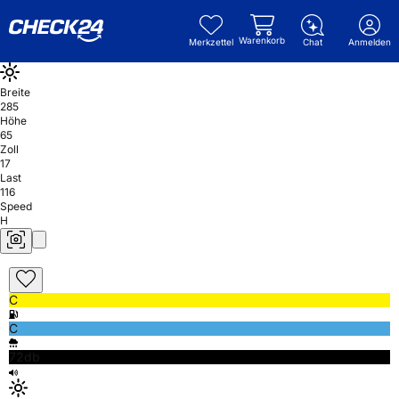
Warenkorb
Merkzettel
Chat
Anmelden
Breite
285
Höhe
65
Zoll
17
Last
116
Speed
H
C
C
72db