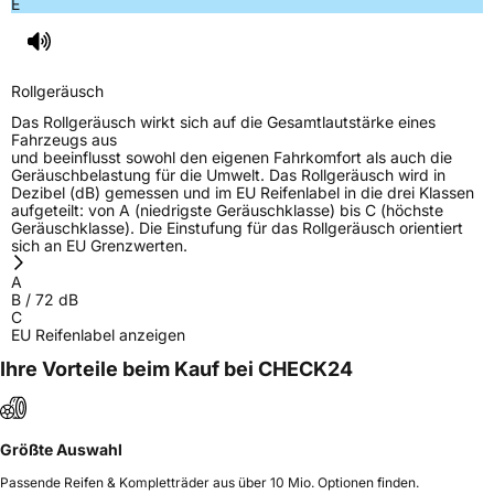
E
Herstellerkontakt
TRACMAX, No. 702 Shanhe Rd. Chengyang
District Qingdao, www.yongsheng-
group.com
Rollgeräusch
Verantwortliche
HONCH HUSDOW CO. (CYPRUS) LTD,
Das Rollgeräusch wirkt sich auf die Gesamtlautstärke eines
in der EU
www.yongshenggroup.com, +5466920781
Fahrzeugs aus
und beeinflusst sowohl den eigenen Fahrkomfort als auch die
Geräuschbelastung für die Umwelt. Das Rollgeräusch wird in
Dezibel (dB) gemessen und im EU Reifenlabel in die drei Klassen
aufgeteilt: von A (niedrigste Geräuschklasse) bis C (höchste
Geräuschklasse). Die Einstufung für das Rollgeräusch orientiert
sich an EU Grenzwerten.
A
B
/
72
dB
C
EU Reifenlabel anzeigen
Ihre Vorteile beim Kauf bei CHECK24
Größte Auswahl
Passende Reifen & Kompletträder aus über 10 Mio. Optionen finden.