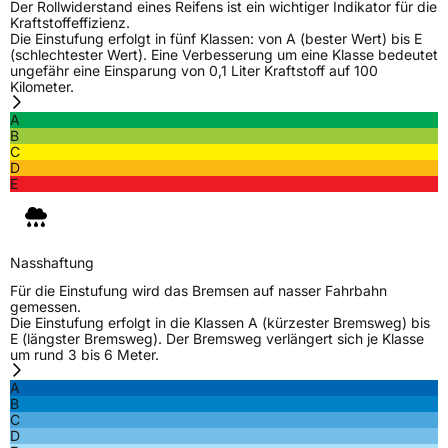
Zustand
Neureifen
Der Rollwiderstand eines Reifens ist ein wichtiger Indikator für die
Kraftstoffeffizienz.
Die Einstufung erfolgt in fünf Klassen: von A (bester Wert) bis E
(schlechtester Wert). Eine Verbesserung um eine Klasse bedeutet
EU Label
ungefähr eine Einsparung von 0,1 Liter Kraftstoff auf 100
Kilometer.
Effizienz
C
A
B
C
Nasshaftung
C
D
E
Rollgeräusch (Klasse)
B
Rollgeräusch (dB)
72
Nasshaftung
Fahrzeugklasse
C1
Für die Einstufung wird das Bremsen auf nasser Fahrbahn
gemessen.
Die Einstufung erfolgt in die Klassen A (kürzester Bremsweg) bis
3PMSF / Schneeflockensymbol / Alpine-Symbol
Nein
E (längster Bremsweg). Der Bremsweg verlängert sich je Klasse
um rund 3 bis 6 Meter.
Eisgrip
Nein
A
B
EPREL ID
613231
C
D
Allgemeine Produktsicherheit (GPSR)