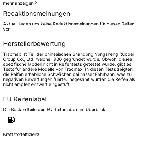
Geschwindigkeitsindex
H
mehr anzeigen
Redaktionsmeinungen
Höchstgeschwindigkeit
210 km/h
Aktuell liegen uns keine Redaktionsmeinungen für diesen Reifen
Lastindex
116
vor.
Höchstlast
1250 kg
Herstellerbewertung
Tracmax ist Teil der chinesischen Shandong Yongsheng Rubber
Generelle Merkmale
Group Co., Ltd, welche 1986 gegründet wurde. Obwohl dieses
spezifische Modell nicht in Reifentests getestet wurde, gibt es
Fahrzeugtyp
SUV
Tests für andere Modelle von Tracmax. In diesen Tests zeigten
die Reifen erhebliche Schwächen bei nasser Fahrbahn, was zu
Verwendung
Sommerreifen
negativen Bewertungen führte. Insgesamt wurden die Reifen als
nicht empfehlenswert eingestuft.
Modellname
X Privilo HT
Fahrzeugart
PKW & SUV
EU Reifenlabel
Die Bestandteile des EU Reifenlabels im Überblick
Weitere Eigenschaften
Schlauchtyp
TL
Kraftstoffeffizienz