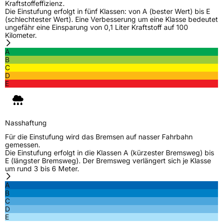
Kraftstoffeffizienz.
Fahrzeugart
PKW & SUV
Die Einstufung erfolgt in fünf Klassen: von A (bester Wert) bis E
(schlechtester Wert). Eine Verbesserung um eine Klasse bedeutet
ungefähr eine Einsparung von 0,1 Liter Kraftstoff auf 100
Kilometer.
Weitere Eigenschaften
A
Schlauchtyp
TL
B
C
D
Zustand
Neureifen
E
Verstärkt
XL
Nasshaftung
EU Label
Für die Einstufung wird das Bremsen auf nasser Fahrbahn
gemessen.
Die Einstufung erfolgt in die Klassen A (kürzester Bremsweg) bis
Effizienz
C
E (längster Bremsweg). Der Bremsweg verlängert sich je Klasse
um rund 3 bis 6 Meter.
Nasshaftung
C
A
B
C
Rollgeräusch (Klasse)
B
D
E