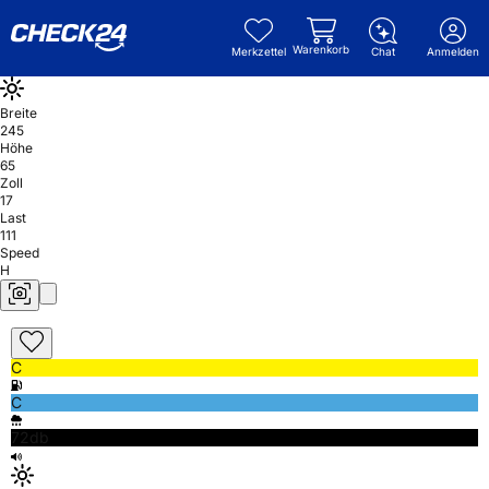
Warenkorb
Merkzettel
Chat
Anmelden
Breite
245
Höhe
65
Zoll
17
Last
111
Speed
H
C
C
72db