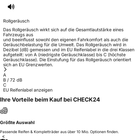
Rollgeräusch (dB)
72
Fahrzeugklasse
C1
Rollgeräusch
3PMSF / Schneeflockensymbol / Alpine-Symbol
Nein
Das Rollgeräusch wirkt sich auf die Gesamtlautstärke eines
Fahrzeugs aus
und beeinflusst sowohl den eigenen Fahrkomfort als auch die
Eisgrip
Nein
Geräuschbelastung für die Umwelt. Das Rollgeräusch wird in
Dezibel (dB) gemessen und im EU Reifenlabel in die drei Klassen
EPREL ID
428784
aufgeteilt: von A (niedrigste Geräuschklasse) bis C (höchste
Geräuschklasse). Die Einstufung für das Rollgeräusch orientiert
Allgemeine Produktsicherheit (GPSR)
sich an EU Grenzwerten.
A
Herstellerkontakt
Triangle Tyre Co. LTD, Via Mauro Macchi 27
B
/
72
dB
20124 Milan Italien,
C
mirco.spiniella@triangle.com.cn
EU Reifenlabel anzeigen
Ihre Vorteile beim Kauf bei CHECK24
Größte Auswahl
Passende Reifen & Kompletträder aus über 10 Mio. Optionen finden.