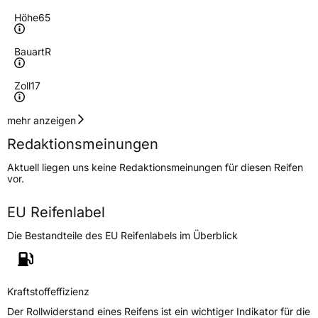
Höhe
65
Bauart
R
Zoll
17
Geschwindigkeitsindex
H
mehr anzeigen
Redaktionsmeinungen
Höchstgeschwindigkeit
210 km/h
Aktuell liegen uns keine Redaktionsmeinungen für diesen Reifen
Lastindex
111
vor.
Höchstlast
1090 kg
EU Reifenlabel
Die Bestandteile des EU Reifenlabels im Überblick
Generelle Merkmale
Fahrzeugtyp
SUV
Verwendung
Sommerreifen
Kraftstoffeffizienz
Modellname
TR259
Der Rollwiderstand eines Reifens ist ein wichtiger Indikator für die