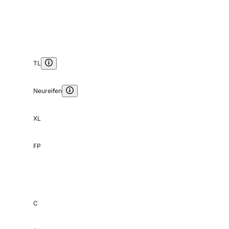
TL
Neureifen
XL
FP
C