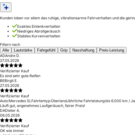
Kunden loben vor allem das ruhige, vibrationsarme Fahrverhalten und die geri
Exaktes Einlenkverhalten
Niedriges Abrollgeräusch
Stabiles Kurvenverhalten
Filtern nach
Alle
Lautstärke
Fahrgefühl
Grip
Nasshaftung
Preis-Leistung
AD
Andre D.
27.05.2026
Verifizierter Kauf
Es sind sehr gute Reifen
BE
Birgit E.
27.05.2026
Verifizierter Kauf
Auto:
Mercedes SL
Fahrtentyp:
Überland
Jährliche Fahrleistung:
bis 6.000 km / J
Läuft gut, angenehmes Laufgeräusch, fairer Preis!
DA
Dieter A.
06.05.2026
Verifizierter Kauf
OK wie immer