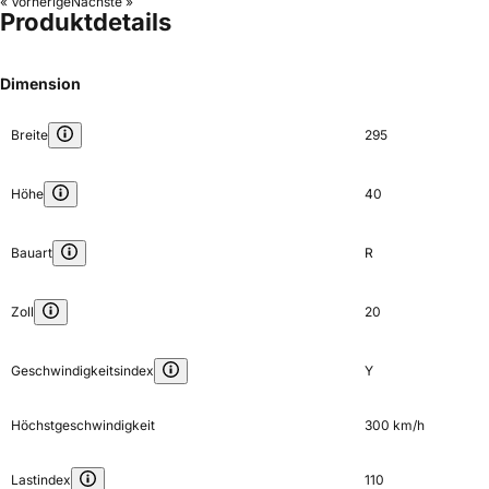
« Vorherige
Nächste »
Produktdetails
Dimension
Breite
295
Höhe
40
Bauart
R
Zoll
20
Geschwindigkeitsindex
Y
Höchstgeschwindigkeit
300 km/h
Lastindex
110