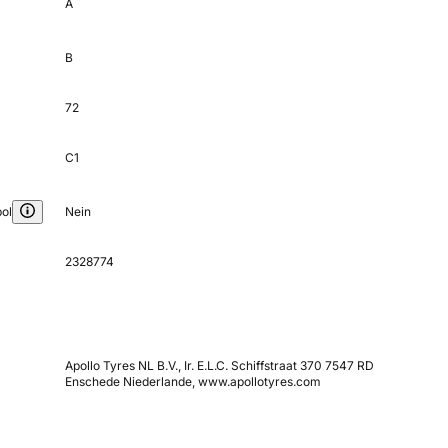
A
B
72
C1
ol
Nein
2328774
Apollo Tyres NL B.V., Ir. E.L.C. Schiffstraat 370 7547 RD
Enschede Niederlande, www.apollotyres.com