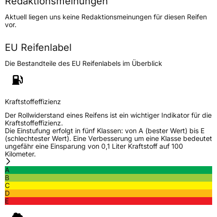
Redaktionsmeinungen
Höchstgeschwindigkeit
210 km/h
Aktuell liegen uns keine Redaktionsmeinungen für diesen Reifen
Lastindex
109
vor.
Höchstlast
1030 kg
EU Reifenlabel
Die Bestandteile des EU Reifenlabels im Überblick
Generelle Merkmale
Fahrzeugtyp
SUV
Verwendung
Sommerreifen
Kraftstoffeffizienz
Modellname
Catchfors HT
Der Rollwiderstand eines Reifens ist ein wichtiger Indikator für die
Kraftstoffeffizienz.
Fahrzeugart
PKW & SUV
Die Einstufung erfolgt in fünf Klassen: von A (bester Wert) bis E
(schlechtester Wert). Eine Verbesserung um eine Klasse bedeutet
ungefähr eine Einsparung von 0,1 Liter Kraftstoff auf 100
Kilometer.
Weitere Eigenschaften
A
Schlauchtyp
TL
B
C
D
Zustand
Neureifen
E