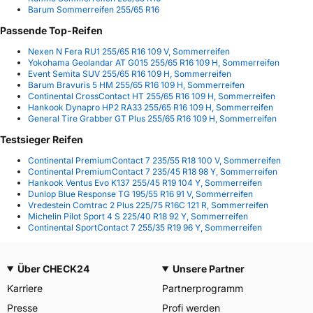
Barum Sommerreifen 255/65 R16
Passende Top-Reifen
Nexen N Fera RU1 255/65 R16 109 V, Sommerreifen
Yokohama Geolandar AT G015 255/65 R16 109 H, Sommerreifen
Event Semita SUV 255/65 R16 109 H, Sommerreifen
Barum Bravuris 5 HM 255/65 R16 109 H, Sommerreifen
Continental CrossContact HT 255/65 R16 109 H, Sommerreifen
Hankook Dynapro HP2 RA33 255/65 R16 109 H, Sommerreifen
General Tire Grabber GT Plus 255/65 R16 109 H, Sommerreifen
Testsieger Reifen
Continental PremiumContact 7 235/55 R18 100 V, Sommerreifen
Continental PremiumContact 7 235/45 R18 98 Y, Sommerreifen
Hankook Ventus Evo K137 255/45 R19 104 Y, Sommerreifen
Dunlop Blue Response TG 195/55 R16 91 V, Sommerreifen
Vredestein Comtrac 2 Plus 225/75 R16C 121 R, Sommerreifen
Michelin Pilot Sport 4 S 225/40 R18 92 Y, Sommerreifen
Continental SportContact 7 255/35 R19 96 Y, Sommerreifen
Über CHECK24
Unsere Partner
Karriere
Partnerprogramm
Presse
Profi werden