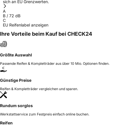
sich an EU Grenzwerten.
Verantwortliche
corrado bergagna, Qingdao China,
in der EU
maksim.meng@landspidertire.com
A
B
/
72
dB
C
EU Reifenlabel anzeigen
Ihre Vorteile beim Kauf bei CHECK24
Größte Auswahl
Passende Reifen & Kompletträder aus über 10 Mio. Optionen finden.
Günstige Preise
Reifen & Kompletträder vergleichen und sparen.
Rundum sorglos
Werkstattservice zum Festpreis einfach online buchen.
Reifen