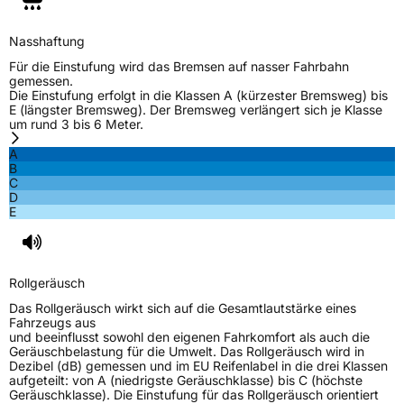
EU Label
Nasshaftung
Effizienz
D
Für die Einstufung wird das Bremsen auf nasser Fahrbahn
gemessen.
Die Einstufung erfolgt in die Klassen A (kürzester Bremsweg) bis
Nasshaftung
B
E (längster Bremsweg). Der Bremsweg verlängert sich je Klasse
um rund 3 bis 6 Meter.
Rollgeräusch (Klasse)
B
A
B
C
Rollgeräusch (dB)
72
D
E
Fahrzeugklasse
C1
3PMSF / Schneeflockensymbol / Alpine-Symbol
Nein
Rollgeräusch
EPREL ID
488434
Das Rollgeräusch wirkt sich auf die Gesamtlautstärke eines
Fahrzeugs aus
Allgemeine Produktsicherheit (GPSR)
und beeinflusst sowohl den eigenen Fahrkomfort als auch die
Geräuschbelastung für die Umwelt. Das Rollgeräusch wird in
Dezibel (dB) gemessen und im EU Reifenlabel in die drei Klassen
Herstellerkontakt
Windforce, Qingdao China,
aufgeteilt: von A (niedrigste Geräuschklasse) bis C (höchste
maksim.meng@landspidertire.com
Geräuschklasse). Die Einstufung für das Rollgeräusch orientiert