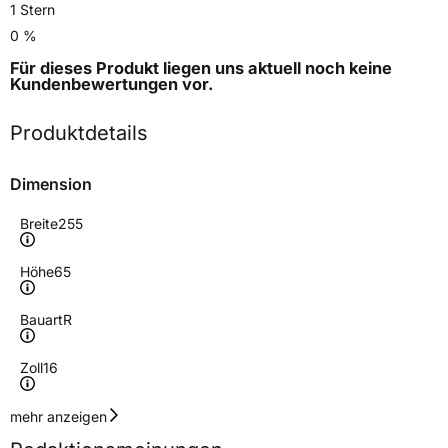
1 Stern
0 %
Für dieses Produkt liegen uns aktuell noch keine
Kundenbewertungen
vor.
Produktdetails
Dimension
Breite
255
Höhe
65
Bauart
R
Zoll
16
Geschwindigkeitsindex
H
mehr anzeigen