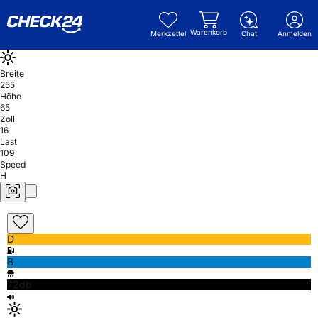
Warenkorb
Merkzettel
Chat
Anmelden
Breite
255
Höhe
65
Zoll
16
Last
109
Speed
H
D
B
72db