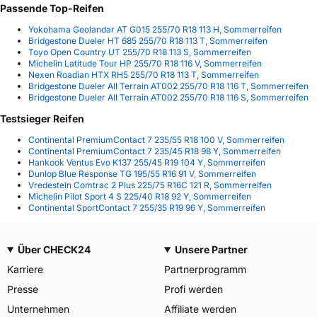
Passende Top-Reifen
Yokohama Geolandar AT G015 255/70 R18 113 H, Sommerreifen
Bridgestone Dueler HT 685 255/70 R18 113 T, Sommerreifen
Toyo Open Country UT 255/70 R18 113 S, Sommerreifen
Michelin Latitude Tour HP 255/70 R18 116 V, Sommerreifen
Nexen Roadian HTX RH5 255/70 R18 113 T, Sommerreifen
Bridgestone Dueler All Terrain AT002 255/70 R18 116 T, Sommerreifen
Bridgestone Dueler All Terrain AT002 255/70 R18 116 S, Sommerreifen
Testsieger Reifen
Continental PremiumContact 7 235/55 R18 100 V, Sommerreifen
Continental PremiumContact 7 235/45 R18 98 Y, Sommerreifen
Hankook Ventus Evo K137 255/45 R19 104 Y, Sommerreifen
Dunlop Blue Response TG 195/55 R16 91 V, Sommerreifen
Vredestein Comtrac 2 Plus 225/75 R16C 121 R, Sommerreifen
Michelin Pilot Sport 4 S 225/40 R18 92 Y, Sommerreifen
Continental SportContact 7 255/35 R19 96 Y, Sommerreifen
Über CHECK24
Unsere Partner
Karriere
Partnerprogramm
Presse
Profi werden
Unternehmen
Affiliate werden