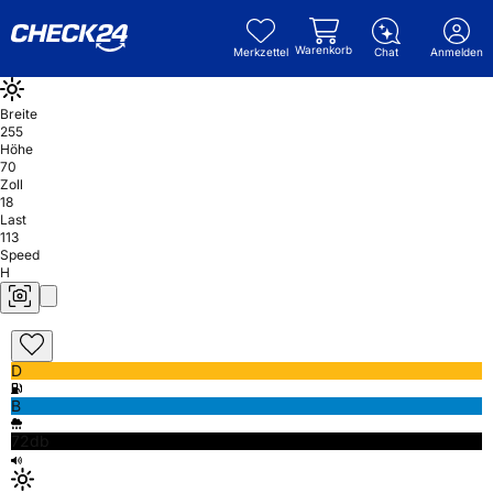
Warenkorb
Merkzettel
Chat
Anmelden
Breite
255
Höhe
70
Zoll
18
Last
113
Speed
H
D
B
72db