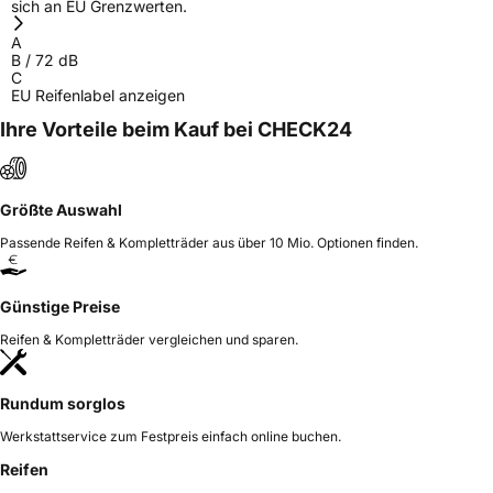
sich an EU Grenzwerten.
Verantwortliche
corrado bergagna, Qingdao China,
in der EU
maksim.meng@landspidertire.com
A
B
/
72
dB
C
EU Reifenlabel anzeigen
Ihre Vorteile beim Kauf bei CHECK24
Größte Auswahl
Passende Reifen & Kompletträder aus über 10 Mio. Optionen finden.
Günstige Preise
Reifen & Kompletträder vergleichen und sparen.
Rundum sorglos
Werkstattservice zum Festpreis einfach online buchen.
Reifen