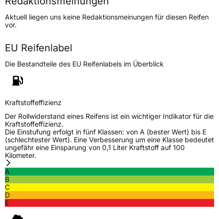
Redaktionsmeinungen
Höchstgeschwindigkeit
210 km/h
Aktuell liegen uns keine Redaktionsmeinungen für diesen Reifen
Lastindex
113
vor.
Höchstlast
1150 kg
EU Reifenlabel
Die Bestandteile des EU Reifenlabels im Überblick
Generelle Merkmale
Fahrzeugtyp
SUV
Verwendung
Sommerreifen
Kraftstoffeffizienz
Modellname
Catchfors HT
Der Rollwiderstand eines Reifens ist ein wichtiger Indikator für die
Kraftstoffeffizienz.
Fahrzeugart
PKW & SUV
Die Einstufung erfolgt in fünf Klassen: von A (bester Wert) bis E
(schlechtester Wert). Eine Verbesserung um eine Klasse bedeutet
ungefähr eine Einsparung von 0,1 Liter Kraftstoff auf 100
Kilometer.
Weitere Eigenschaften
A
Schlauchtyp
TL
B
C
D
Zustand
Neureifen
E