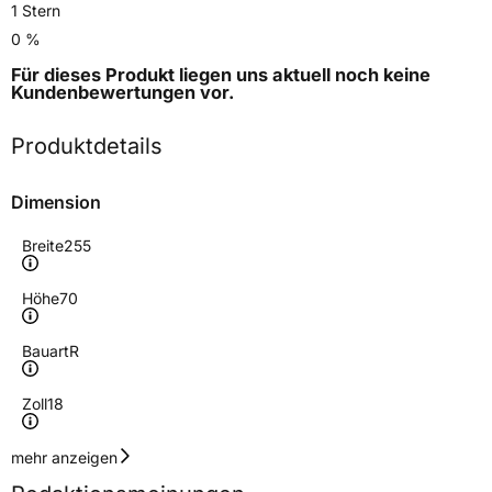
1 Stern
0 %
Für dieses Produkt liegen uns aktuell noch keine
Kundenbewertungen
vor.
Produktdetails
Dimension
Breite
255
Höhe
70
Bauart
R
Zoll
18
Geschwindigkeitsindex
H
mehr anzeigen