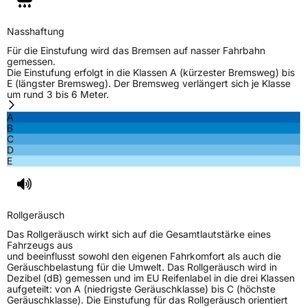
EU Label
Nasshaftung
Effizienz
D
Für die Einstufung wird das Bremsen auf nasser Fahrbahn
gemessen.
Die Einstufung erfolgt in die Klassen A (kürzester Bremsweg) bis
Nasshaftung
B
E (längster Bremsweg). Der Bremsweg verlängert sich je Klasse
um rund 3 bis 6 Meter.
Rollgeräusch (Klasse)
B
A
B
C
Rollgeräusch (dB)
72
D
E
Fahrzeugklasse
C1
3PMSF / Schneeflockensymbol / Alpine-Symbol
Nein
Rollgeräusch
EPREL ID
488443
Das Rollgeräusch wirkt sich auf die Gesamtlautstärke eines
Fahrzeugs aus
Allgemeine Produktsicherheit (GPSR)
und beeinflusst sowohl den eigenen Fahrkomfort als auch die
Geräuschbelastung für die Umwelt. Das Rollgeräusch wird in
Dezibel (dB) gemessen und im EU Reifenlabel in die drei Klassen
Herstellerkontakt
Windforce, Qingdao China,
aufgeteilt: von A (niedrigste Geräuschklasse) bis C (höchste
maksim.meng@landspidertire.com
Geräuschklasse). Die Einstufung für das Rollgeräusch orientiert