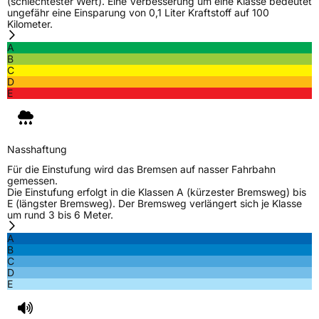
(schlechtester Wert). Eine Verbesserung um eine Klasse bedeutet
Offroad
Ja
ungefähr eine Einsparung von 0,1 Liter Kraftstoff auf 100
Kilometer.
A
EU Label
B
C
Effizienz
C
D
E
Nasshaftung
C
Rollgeräusch (Klasse)
B
Nasshaftung
Für die Einstufung wird das Bremsen auf nasser Fahrbahn
gemessen.
Rollgeräusch (dB)
71
Die Einstufung erfolgt in die Klassen A (kürzester Bremsweg) bis
E (längster Bremsweg). Der Bremsweg verlängert sich je Klasse
Fahrzeugklasse
C1
um rund 3 bis 6 Meter.
A
3PMSF / Schneeflockensymbol / Alpine-Symbol
Nein
B
C
D
EPREL ID
642554
E
Allgemeine Produktsicherheit (GPSR)