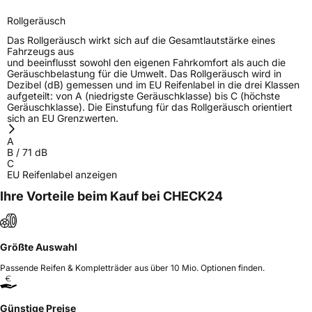
Herstellerkontakt
REIFEN HINGHAUS GmbH, Am Fledderbach
Rollgeräusch
4 49201 Dissen a.T.W. Germany, hinghaus-
kaul@reifen-hinghaus.de
Das Rollgeräusch wirkt sich auf die Gesamtlautstärke eines
Fahrzeugs aus
und beeinflusst sowohl den eigenen Fahrkomfort als auch die
Geräuschbelastung für die Umwelt. Das Rollgeräusch wird in
Dezibel (dB) gemessen und im EU Reifenlabel in die drei Klassen
aufgeteilt: von A (niedrigste Geräuschklasse) bis C (höchste
Geräuschklasse). Die Einstufung für das Rollgeräusch orientiert
sich an EU Grenzwerten.
A
B
/
71
dB
C
EU Reifenlabel anzeigen
Ihre Vorteile beim Kauf bei CHECK24
Größte Auswahl
Passende Reifen & Kompletträder aus über 10 Mio. Optionen finden.
Günstige Preise