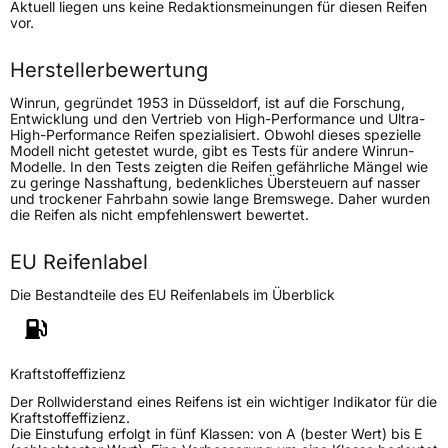
Aktuell liegen uns keine Redaktionsmeinungen für diesen Reifen
Lastindex
105
vor.
Höchstlast
925 kg
Herstellerbewertung
Gewicht (in kg)
15,33 kg
Winrun, gegründet 1953 in Düsseldorf, ist auf die Forschung,
Entwicklung und den Vertrieb von High-Performance und Ultra-
High-Performance Reifen spezialisiert. Obwohl dieses spezielle
Generelle Merkmale
Modell nicht getestet wurde, gibt es Tests für andere Winrun-
Modelle. In den Tests zeigten die Reifen gefährliche Mängel wie
Fahrzeugtyp
SUV
zu geringe Nasshaftung, bedenkliches Übersteuern auf nasser
und trockener Fahrbahn sowie lange Bremswege. Daher wurden
Verwendung
Sommerreifen
die Reifen als nicht empfehlenswert bewertet.
Modellname
Maxclaw AT
EU Reifenlabel
Fahrzeugart
PKW & SUV
Die Bestandteile des EU Reifenlabels im Überblick
Weitere Eigenschaften
Schlauchtyp
TL
Kraftstoffeffizienz
Der Rollwiderstand eines Reifens ist ein wichtiger Indikator für die
Zustand
Neureifen
Kraftstoffeffizienz.
Die Einstufung erfolgt in fünf Klassen: von A (bester Wert) bis E