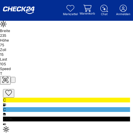
Warenkorb
Merkzettel
Chat
Anmelden
Breite
235
Höhe
75
Zoll
15
Last
105
Speed
T
C
C
71db