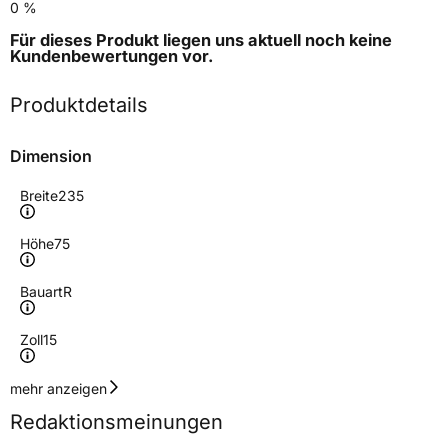
0 %
Für dieses Produkt liegen uns aktuell noch keine
Kundenbewertungen
vor.
Produktdetails
Dimension
Breite
235
Höhe
75
Bauart
R
Zoll
15
Geschwindigkeitsindex
T
mehr anzeigen
Redaktionsmeinungen
Höchstgeschwindigkeit
190 km/h