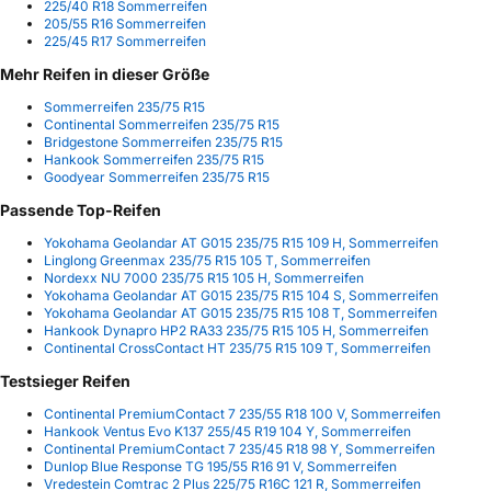
225/40 R18 Sommerreifen
205/55 R16 Sommerreifen
225/45 R17 Sommerreifen
Mehr Reifen in dieser Größe
Sommerreifen 235/75 R15
Continental Sommerreifen 235/75 R15
Bridgestone Sommerreifen 235/75 R15
Hankook Sommerreifen 235/75 R15
Goodyear Sommerreifen 235/75 R15
Passende Top-Reifen
Yokohama Geolandar AT G015 235/75 R15 109 H, Sommerreifen
Linglong Greenmax 235/75 R15 105 T, Sommerreifen
Nordexx NU 7000 235/75 R15 105 H, Sommerreifen
Yokohama Geolandar AT G015 235/75 R15 104 S, Sommerreifen
Yokohama Geolandar AT G015 235/75 R15 108 T, Sommerreifen
Hankook Dynapro HP2 RA33 235/75 R15 105 H, Sommerreifen
Continental CrossContact HT 235/75 R15 109 T, Sommerreifen
Testsieger Reifen
Continental PremiumContact 7 235/55 R18 100 V, Sommerreifen
Hankook Ventus Evo K137 255/45 R19 104 Y, Sommerreifen
Continental PremiumContact 7 235/45 R18 98 Y, Sommerreifen
Dunlop Blue Response TG 195/55 R16 91 V, Sommerreifen
Vredestein Comtrac 2 Plus 225/75 R16C 121 R, Sommerreifen