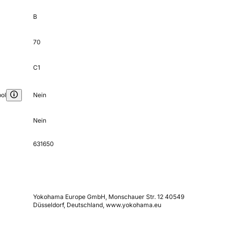
B
70
C1
ol
Nein
Nein
631650
Yokohama Europe GmbH, Monschauer Str. 12 40549
Düsseldorf, Deutschland, www.yokohama.eu