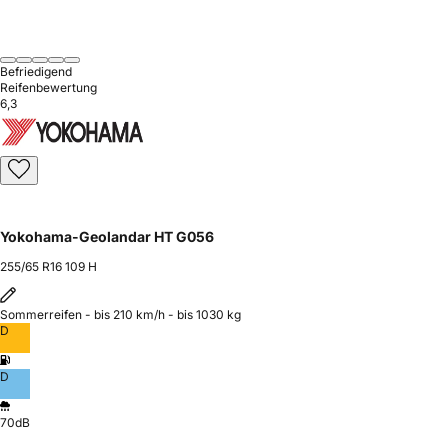
Befriedigend
Reifenbewertung
6,3
Yokohama-Geolandar HT G056
255/65 R16 109 H
Sommerreifen - bis 210 km/h - bis 1030 kg
D
D
70dB