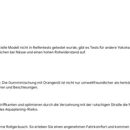
elle Modell nicht in Reifentests getestet wurde, gibt es Tests für andere Yoko
ächen bei Nässe und einen hohen Rollwiderstand auf.
: Die Gummimischung mit Orangenöl ist nicht nur umweltfreundlicher als herk
ren und Beschleunigen.
iffkanten und optimieren durch die Verzahnung mit der rutschigen Straße die 
das Aquaplaning-Risiko.
terne Rollgeräusch. So erleben Sie einen angenehmen Fahrkomfort und kommen gu