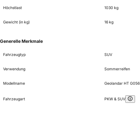
Höchstlast
1030 kg
Gewicht (in kg)
16 kg
Generelle Merkmale
Fahrzeugtyp
SUV
Verwendung
Sommerreifen
Modellname
Geolandar HT G056
Fahrzeugart
PKW & SUV