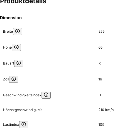
Produktdetails
Dimension
Breite
255
Höhe
65
Bauart
R
Zoll
16
Geschwindigkeitsindex
H
Höchstgeschwindigkeit
210 km/h
Lastindex
109