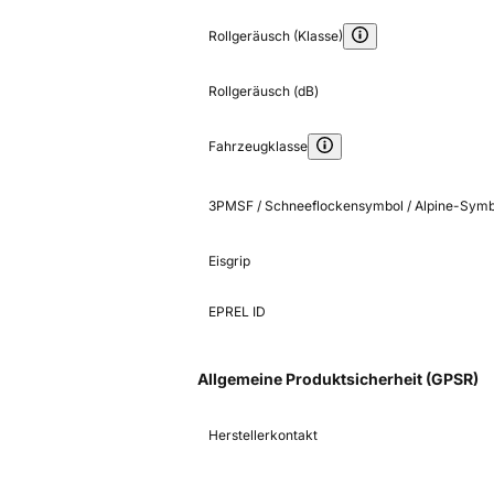
Rollgeräusch (Klasse)
Rollgeräusch (dB)
Fahrzeugklasse
3PMSF / Schneeflockensymbol / Alpine-Symb
Eisgrip
EPREL ID
Allgemeine Produktsicherheit (GPSR)
Herstellerkontakt