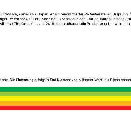
iratsuka, Kanagawa, Japan, ist ein renommierter Reifenhersteller. Ursprüngl
ger Reifen spezialisiert. Nach der Expansion in den 1940er Jahren und der G
Alliance Tire Group im Jahr 2016 hat Yokohama sein Produktangebot weiter au
zienz.
Die Einstufung erfolgt in fünf Klassen: von A (bester Wert) bis E (schlech