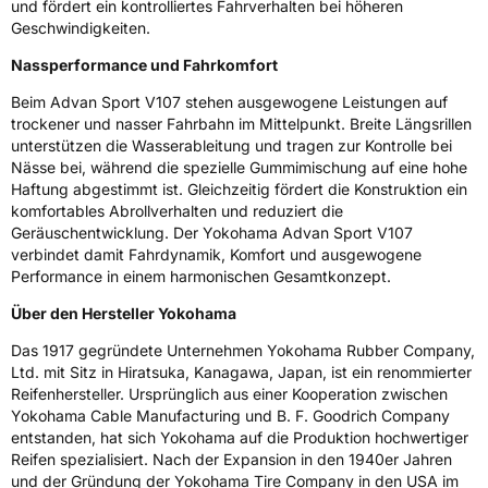
und fördert ein kontrolliertes Fahrverhalten bei höheren
www.yokohama.eu
Geschwindigkeiten.
Nassperformance und Fahrkomfort
Beim Advan Sport V107 stehen ausgewogene Leistungen auf
trockener und nasser Fahrbahn im Mittelpunkt. Breite Längsrillen
unterstützen die Wasserableitung und tragen zur Kontrolle bei
Nässe bei, während die spezielle Gummimischung auf eine hohe
Haftung abgestimmt ist. Gleichzeitig fördert die Konstruktion ein
komfortables Abrollverhalten und reduziert die
Geräuschentwicklung. Der Yokohama Advan Sport V107
verbindet damit Fahrdynamik, Komfort und ausgewogene
Performance in einem harmonischen Gesamtkonzept.
Über den Hersteller Yokohama
Das 1917 gegründete Unternehmen Yokohama Rubber Company,
Ltd. mit Sitz in Hiratsuka, Kanagawa, Japan, ist ein renommierter
Reifenhersteller. Ursprünglich aus einer Kooperation zwischen
Yokohama Cable Manufacturing und B. F. Goodrich Company
entstanden, hat sich Yokohama auf die Produktion hochwertiger
Reifen spezialisiert. Nach der Expansion in den 1940er Jahren
und der Gründung der Yokohama Tire Company in den USA im