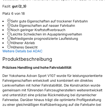
Fazit:
gut (2,3)
EU Label
Platz 6 von 18
Effizienz
D
Sehr gute Eigenschaften auf trockener Fahrbahn
Gute Eigenschaften auf nasser Fahrbahn
Noch geringer Kraftstoffverbrauch
Nasshaftung
A
Leichte Schwächen im Aquaplaningverhalten
Befriedigende prognostizierte Laufleistung
Rollgeräusch (Klasse)
B
Höherer Abrieb
Höheres Gewicht
Weitere Details bei ADAC
Rollgeräusch (dB)
73
Produktbeschreibung
Fahrzeugklasse
C1
Präzises Handling und hohe Fahrstabilität
3PMSF / Schneeflockensymbol / Alpine-Symbol
Nein
Der Yokohama Advan Sport V107 wurde für leistungsorientierte
Fahreigenschaften entwickelt und kombiniert ein direktes
EPREL ID
1938142
Lenkverhalten mit hoher Fahrstabilität. Die Konstruktion wurde
gemeinsam mit führenden Fahrzeugherstellern weiterentwickelt
Allgemeine Produktsicherheit (GPSR)
und unterstützt eine präzise Rückmeldung bei dynamischer
Fahrweise. Darüber hinaus trägt die optimierte Profilgestaltung
Herstellerkontakt
Yokohama Europe GmbH, Monschauer Str.
zu einer gleichmäßigen Kraftübertragung auf die Fahrbahn bei
12 40549 Düsseldorf, Deutschland,