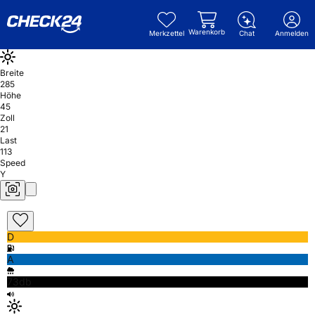
Warenkorb
Merkzettel
Chat
Anmelden
Breite
285
Höhe
45
Zoll
21
Last
113
Speed
Y
D
A
73db