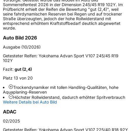
Gewicht (in kg)
16,580 kg
Sommerreifentest 2026 in der Dimension 245/45 R19 102Y. Im
Prüfbericht erhielt der Reifen die Bewertung "gut (2,4)", weil
seine fahrdynamischen Reserven bei Regen und auf trockener
Generelle Merkmale
Straße überzeugten, jedoch der hohe Rollwiderstand mit
entsprechend erhöhtem Kraftstoffbedarf deutlich abgewertet
Fahrzeugtyp
SUV
wurde.
Verwendung
Sommerreifen
Auto Bild 2026
Modellname
Advan Sport V107 SUV
Ausgabe (10/2026)
Fahrzeugart
PKW & SUV
Getesteter Reifen:
Yokohama Advan Sport V107 245/45 R19
102Y
Fazit:
gut (2,4)
Weitere Eigenschaften
Platz 13 von 20
Schlauchtyp
TL
Trockendynamiker mit tollen Handling-Qualitäten, hohe
Aquaplaning-Reserven
Zustand
Neureifen
Höchster Rollwiderstand, dadurch erhöhter Spritverbrauch
Weitere Details bei Auto Bild
Verstärkt
XL
ADAC
02/2025
Felgenschutz
FP
Getesteter Reifen:
Yokohama Advan Sport V107 225/40 R18 92Y