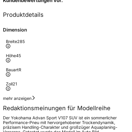
Kundenbewertungen
vor.
Produktdetails
Dimension
Breite
285
Höhe
45
Bauart
R
Zoll
21
Geschwindigkeitsindex
Y
mehr anzeigen
Redaktionsmeinungen für Modellreihe
Lastindex
113
Der Yokohama Advan Sport V107 SUV ist ein sommerlicher
Performance-Pneu mit hervorgehobener Trockendynamik,
Höchstlast
1150 kg
präzisem Handling-Charakter und großzüger Aquaplaning-
Vorsorge. Getestet wurde das Modell im Auto Bild