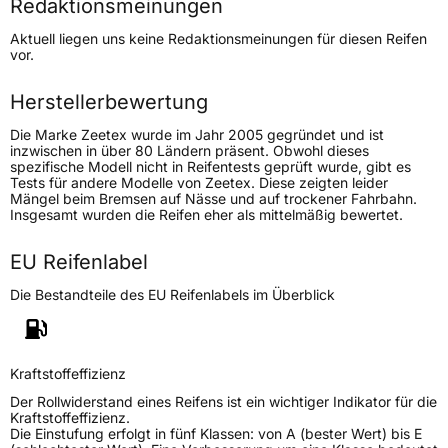
Redaktionsmeinungen
Höchstgeschwindigkeit
300 km/h
Aktuell liegen uns keine Redaktionsmeinungen für diesen Reifen
Lastindex
92
vor.
Höchstlast
630 kg
Herstellerbewertung
Die Marke Zeetex wurde im Jahr 2005 gegründet und ist
Generelle Merkmale
inzwischen in über 80 Ländern präsent. Obwohl dieses
spezifische Modell nicht in Reifentests geprüft wurde, gibt es
Fahrzeugtyp
SUV
Tests für andere Modelle von Zeetex. Diese zeigten leider
Mängel beim Bremsen auf Nässe und auf trockener Fahrbahn.
Verwendung
Sommerreifen
Insgesamt wurden die Reifen eher als mittelmäßig bewertet.
Modellname
HP 5000 Max
EU Reifenlabel
Fahrzeugart
PKW & SUV
Die Bestandteile des EU Reifenlabels im Überblick
Weitere Eigenschaften
Schlauchtyp
TL
Kraftstoffeffizienz
Der Rollwiderstand eines Reifens ist ein wichtiger Indikator für die
Zustand
Neureifen
Kraftstoffeffizienz.
Die Einstufung erfolgt in fünf Klassen: von A (bester Wert) bis E