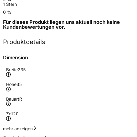
1 Stern
0 %
Für dieses Produkt liegen uns aktuell noch keine
Kundenbewertungen
vor.
Produktdetails
Dimension
Breite
235
Höhe
35
Bauart
R
Zoll
20
Geschwindigkeitsindex
Y
mehr anzeigen