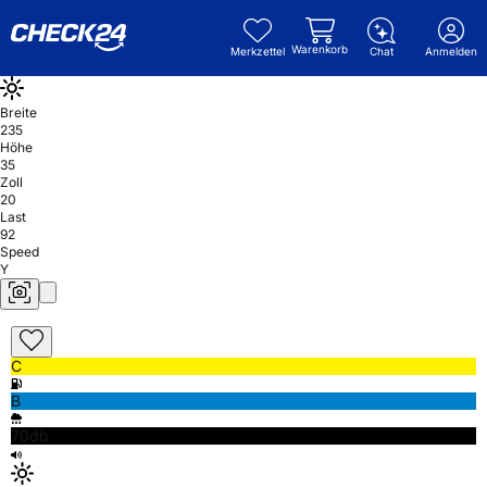
Warenkorb
Merkzettel
Chat
Anmelden
Breite
235
Höhe
35
Zoll
20
Last
92
Speed
Y
C
B
70db