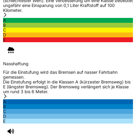
(schlechtester Wert). Eine Verbesserung um eine Klasse bedeutet
Verstärkt
XL
ungefähr eine Einsparung von 0,1 Liter Kraftstoff auf 100
Kilometer.
A
EU Label
B
C
D
Effizienz
C
E
Nasshaftung
B
Nasshaftung
Rollgeräusch (Klasse)
B
Für die Einstufung wird das Bremsen auf nasser Fahrbahn
gemessen.
Rollgeräusch (dB)
70
Die Einstufung erfolgt in die Klassen A (kürzester Bremsweg) bis
E (längster Bremsweg). Der Bremsweg verlängert sich je Klasse
Fahrzeugklasse
C1
um rund 3 bis 6 Meter.
A
EPREL ID
1253322
B
C
Allgemeine Produktsicherheit (GPSR)
D
E
Herstellerkontakt
ZAFCO EUROPE GmbH, Hans-Böckler 5
37079 Gottingen Germany,