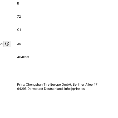
B
72
C1
ol
Ja
484093
Prinx Chengshan Tire Europe GmbH, Berliner Allee 47
64295 Darmstadt Deutschland, info@prinx.eu