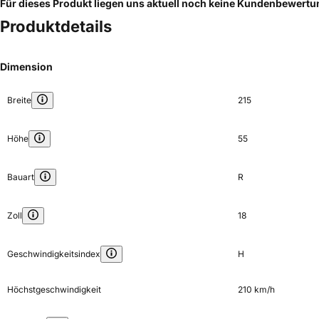
Für dieses Produkt liegen uns aktuell noch keine Kundenbewert
Produktdetails
Dimension
Breite
215
Höhe
55
Bauart
R
Zoll
18
Geschwindigkeitsindex
H
Höchstgeschwindigkeit
210 km/h