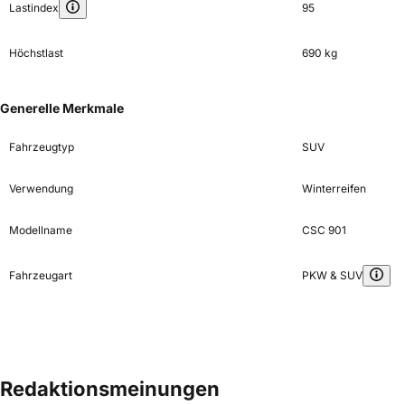
Lastindex
95
Höchstlast
690 kg
Generelle Merkmale
Fahrzeugtyp
SUV
Verwendung
Winterreifen
Modellname
CSC 901
Fahrzeugart
PKW & SUV
Redaktionsmeinungen