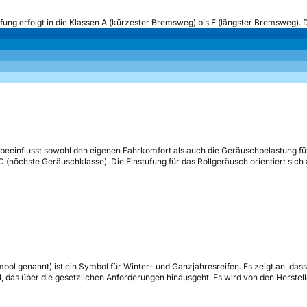
ufung erfolgt in die Klassen A (kürzester Bremsweg) bis E (längster Bremsweg). 
beeinflusst sowohl den eigenen Fahrkomfort als auch die Geräuschbelastung fü
s C (höchste Geräuschklasse). Die Einstufung für das Rollgeräusch orientiert sic
mbol
genannt) ist ein Symbol für Winter- und Ganzjahresreifen. Es zeigt an, das
 das über die gesetzlichen Anforderungen hinausgeht. Es wird von den Hersteller