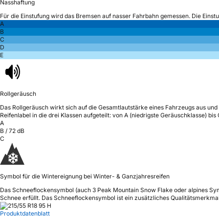
Nasshaftung
Für die Einstufung wird das Bremsen auf nasser Fahrbahn gemessen.
Die Einst
A
B
C
D
E
Rollgeräusch
Das Rollgeräusch wirkt sich auf die Gesamtlautstärke eines Fahrzeugs aus
und 
Reifenlabel in die drei Klassen aufgeteilt: von A (niedrigste Geräuschklasse) bi
A
B
/
72
dB
C
Symbol für die Wintereignung bei Winter- & Ganzjahresreifen
Das Schneeflockensymbol (auch 3 Peak Mountain Snow Flake oder alpines Sy
Schnee erfüllt. Das Schneeflockensymbol ist ein zusätzliches Qualitätsmerkmal,
Produktdatenblatt