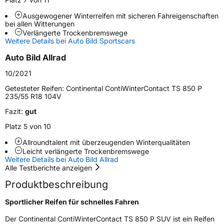
Weitere Eigenschaften
Ausgewogener Winterreifen mit sicheren Fahreigenschaften
bei allen Witterungen
Schlauchtyp
TL
Verlängerte Trockenbremswege
Weitere Details bei Auto Bild Sportscars
Zustand
Neureifen
Auto Bild Allrad
10/2021
M+S
Ja
Getesteter Reifen:
Continental ContiWinterContact TS 850 P
Empfohlen für Maserati
MGT
235/55 R18 104V
Fazit:
gut
EU Label
Platz 5 von 10
Effizienz
C
Allroundtalent mit überzeugenden Winterqualitäten
Leicht verlängerte Trockenbremswege
Nasshaftung
B
Weitere Details bei Auto Bild Allrad
Alle Testberichte anzeigen
Rollgeräusch (Klasse)
B
Produktbeschreibung
Sportlicher Reifen für schnelles Fahren
Rollgeräusch (dB)
73
Der Continental ContiWinterContact TS 850 P SUV ist ein Reifen
Fahrzeugklasse
C1