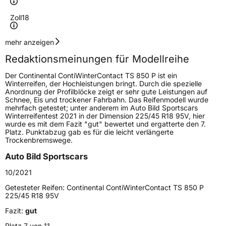
Zoll
18
Geschwindigkeitsindex
V
mehr anzeigen
Redaktionsmeinungen für Modellreihe
Höchstgeschwindigkeit
240 km/h
Der Continental ContiWinterContact TS 850 P ist ein
Lastindex
108
Winterreifen, der Hochleistungen bringt. Durch die spezielle
Anordnung der Profilblöcke zeigt er sehr gute Leistungen auf
Schnee, Eis und trockener Fahrbahn. Das Reifenmodell wurde
Höchstlast
1000 kg
mehrfach getestet; unter anderem im Auto Bild Sportscars
Winterreifentest 2021 in der Dimension 225/45 R18 95V, hier
Gewicht (in kg)
14,137 kg
wurde es mit dem Fazit "gut" bewertet und ergatterte den 7.
Platz. Punktabzug gab es für die leicht verlängerte
Trockenbremswege.
Generelle Merkmale
Auto Bild Sportscars
Fahrzeugtyp
SUV
10/2021
Verwendung
Winterreifen
Getesteter Reifen:
Continental ContiWinterContact TS 850 P
Modellname
ContiWinterContact TS 850 P SUV
225/45 R18 95V
Fahrzeugart
PKW & SUV
Fazit:
gut
Platz 7 von 11