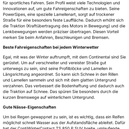
für sportliches Fahren. Sein Profil weist viele Technologien und
Innovationen auf, um gute Fahreigenschaften zu bieten. Seine
3PMSF / Schneeflockensymbol / Alpine-Symbol
Ja
PowerSipes, eine spezielle Lamellenart, sorgt auf trockener
Straße für eine besonders feste Lauffläche. Dadurch erhöht sich
Eisgrip
Nein
die Traktion (Kraftübertragung des Motors in Bewegung) und die
Lenkbewegungen werden präziser übertragen. Diesen Vorteil
EPREL ID
479645
merken Sie beim Anfahren, Beschleunigen und Bremsen.
Allgemeine Produktsicherheit (GPSR)
Beste Fahreigenschaften bei jedem Winterwetter
Egal, mit was der Winter auftrumpft, mit dem Continental sind Sie
Herstellerkontakt
Continental Reifen Deutschland GmbH
Continental-Plaza 1 30173 Hannover
gerüstet. Um auf verschneiter und vereister Straße gut
Deutschland,
unterwegs zu sein, sind seine Profilblöcke und Lamellen in
customerservice_tires@conti.de
Längsrichtung angeordnet. So kann sich Schnee in den Rillen
und Lamellen sammeln und sich mit dem glatten Untergrund
verzahnen. Das verbessert die Bodenhaftung und dadurch auch
die Traktion auf Schnee. Das spüren Sie besonders durch die
kurzen Bremswege auf winterlichem Untergrund.
Gute Nässe-Eigenschaften
Um bei Regen gewappnet zu sein, ist es wichtig, dass ein Reifen
möglichst schnell Wasser aus der Aufstandsfläche ableitet. Dafür
hat der ContiWinterContact TS 850 P SUV breite, umlaufende