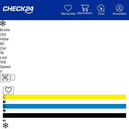
Warenkorb
Merkzettel
Chat
Anmelden
Breite
255
Höhe
60
Zoll
18
Last
108
Speed
V
C
B
73db