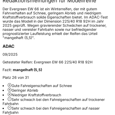
Redaktionsmeinungen für Modellreihe
Höchstgeschwindigkeit
210 km/h
Der Evergreen EW 66 ist ein Winterreifen, der mit gutem
Lastindex
107
Fahrverhalten auf Schnee, geringem Abrieb und niedrigem
Kraftstoffverbrauch solide Eigenschaften bietet. Im ADAC-Test
wurde das Modell in der Dimension 225/40 R18 92H im Jahr
Höchstlast
975 kg
2025 geprüft. Wegen gravierender Schwächen auf trockener,
nasser und vereister Fahrbahn sowie nur befriedigender
prognostizierter Laufleistung erhielt der Reifen das Urteil
Generelle Merkmale
"mangelhaft (5,5)".
Fahrzeugtyp
SUV
ADAC
Verwendung
Winterreifen
09/2025
Modellname
EW 66
Getesteter Reifen:
Evergreen EW 66 225/40 R18 92H
Fahrzeugart
PKW & SUV
Fazit:
mangelhaft (5,5)
Platz 26 von 31
Weitere Eigenschaften
Gute Fahreigenschaften auf Schnee
Geringer Abrieb
Schlauchtyp
TL
Niedriger Kraftstoffverbrauch
Sehr schwach bei den Fahreigenschaften auf trockener
Fahrbahn
Zustand
Neureifen
Sehr schwach bei den Fahreigenschaften auf nasser
Fahrbahn