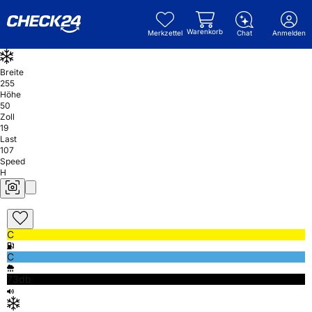
Warenkorb
Merkzettel
Chat
Anmelden
Breite
255
Höhe
50
Zoll
19
Last
107
Speed
H
C
C
73db