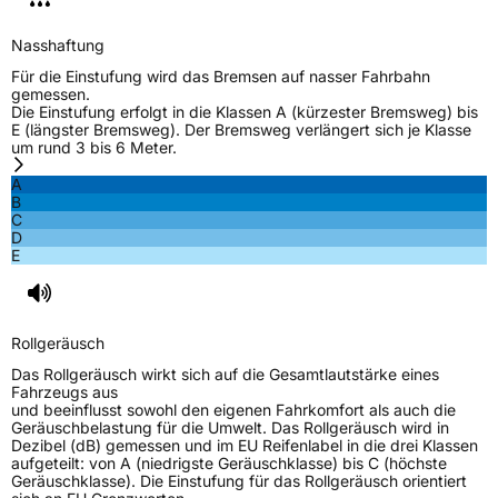
Allgemeine Produktsicherheit (GPSR)
Nasshaftung
Herstellerkontakt
Sailun Europe GmbH, 8 RUE DES PEROTS ZA
DVSSEAU 17220 SAINTE SOULLE
Für die Einstufung wird das Bremsen auf nasser Fahrbahn
Frankreich,
gemessen.
evergreentyre@evergreentyre.com
Die Einstufung erfolgt in die Klassen A (kürzester Bremsweg) bis
E (längster Bremsweg). Der Bremsweg verlängert sich je Klasse
um rund 3 bis 6 Meter.
A
B
C
D
E
Rollgeräusch
Das Rollgeräusch wirkt sich auf die Gesamtlautstärke eines
Fahrzeugs aus
und beeinflusst sowohl den eigenen Fahrkomfort als auch die
Geräuschbelastung für die Umwelt. Das Rollgeräusch wird in
Dezibel (dB) gemessen und im EU Reifenlabel in die drei Klassen
aufgeteilt: von A (niedrigste Geräuschklasse) bis C (höchste
Geräuschklasse). Die Einstufung für das Rollgeräusch orientiert