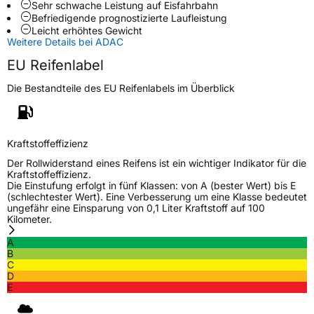
Sehr schwache Leistung auf Eisfahrbahn
M+S
Ja
Befriedigende prognostizierte Laufleistung
Verstärkt
XL
Leicht erhöhtes Gewicht
Weitere Details bei ADAC
EU Reifenlabel
EU Label
Die Bestandteile des EU Reifenlabels im Überblick
Effizienz
C
Nasshaftung
C
Kraftstoffeffizienz
Der Rollwiderstand eines Reifens ist ein wichtiger Indikator für die
Rollgeräusch (Klasse)
B
Kraftstoffeffizienz.
Die Einstufung erfolgt in fünf Klassen: von A (bester Wert) bis E
(schlechtester Wert). Eine Verbesserung um eine Klasse bedeutet
Rollgeräusch (dB)
73
ungefähr eine Einsparung von 0,1 Liter Kraftstoff auf 100
Kilometer.
Fahrzeugklasse
C1
A
B
3PMSF / Schneeflockensymbol / Alpine-Symbol
Ja
C
D
E
EPREL ID
447193