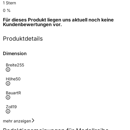
1 Stern
0 %
Für dieses Produkt liegen uns aktuell noch keine
Kundenbewertungen
vor.
Produktdetails
Dimension
Breite
255
Höhe
50
Bauart
R
Zoll
19
Geschwindigkeitsindex
H
mehr anzeigen