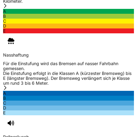
Kilometer.
Rollgeräusch (Klasse)
B
A
B
Rollgeräusch (dB)
73
C
D
Fahrzeugklasse
C1
E
3PMSF / Schneeflockensymbol / Alpine-Symbol
Ja
Nasshaftung
EPREL ID
476525
Für die Einstufung wird das Bremsen auf nasser Fahrbahn
Allgemeine Produktsicherheit (GPSR)
gemessen.
Die Einstufung erfolgt in die Klassen A (kürzester Bremsweg) bis
E (längster Bremsweg). Der Bremsweg verlängert sich je Klasse
Herstellerkontakt
Prinx Chengshan Tire Europe GmbH, Berliner
um rund 3 bis 6 Meter.
Allee 47 64295 Darmstadt Deutschland,
info@prinx.eu
A
B
C
D
E
Rollgeräusch