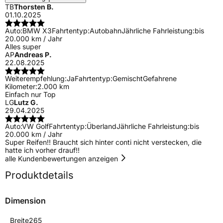
TB
Thorsten B.
01.10.2025
Auto:
BMW X3
Fahrtentyp:
Autobahn
Jährliche Fahrleistung:
bis
20.000 km / Jahr
Alles super
AP
Andreas P.
22.08.2025
Weiterempfehlung:
Ja
Fahrtentyp:
Gemischt
Gefahrene
Kilometer:
2.000 km
Einfach nur Top
LG
Lutz G.
29.04.2025
Auto:
VW Golf
Fahrtentyp:
Überland
Jährliche Fahrleistung:
bis
20.000 km / Jahr
Super Reifen!! Braucht sich hinter conti nicht verstecken, die
hatte ich vorher drauf!!
alle Kundenbewertungen anzeigen
Produktdetails
Dimension
Breite
265