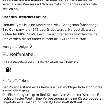
Modellname
FSR 901
leiten zudem Wasser und Schneematsch über die Querkanäle
Fahrzeugart
PKW & SUV
seitlich ab.
Über den Hersteller Fortune
Weitere Eigenschaften
Fortune Tyres ist eine Marke der Prinx Chengshan (Shandong)
Tire Company, die 1976 gegründet wurde. Hergestellt werden
Schlauchtyp
TL
Reifen für PKW, SUVs, Leichttransporter sowie Nutzfahrzeuge.
Der Vertrieb dieser findet in mehr als 130 Ländern statt.
Zustand
Neureifen
weniger anzeigen
EU Reifenlabel
M+S
Ja
Verstärkt
XL
Die Bestandteile des EU Reifenlabels im Überblick
EU Label
Kraftstoffeffizienz
Effizienz
D
Der Rollwiderstand eines Reifens ist ein wichtiger Indikator für die
Kraftstoffeffizienz.
Die Einstufung erfolgt in fünf Klassen: von A (bester Wert) bis E
Nasshaftung
C
(schlechtester Wert). Eine Verbesserung um eine Klasse bedeutet
ungefähr eine Einsparung von 0,1 Liter Kraftstoff auf 100