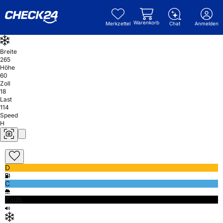
Warenkorb
Merkzettel
Chat
Anmelden
Breite
265
Höhe
60
Zoll
18
Last
114
Speed
H
D
C
73db