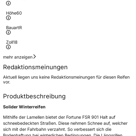
Höhe
60
Bauart
R
Zoll
18
Geschwindigkeitsindex
H
mehr anzeigen
Redaktionsmeinungen
Höchstgeschwindigkeit
210 km/h
Aktuell liegen uns keine Redaktionsmeinungen für diesen Reifen
Lastindex
114
vor.
Höchstlast
1180 kg
Produktbeschreibung
Solider Winterreifen
Generelle Merkmale
Mithilfe der Lamellen bietet der Fortune FSR 901 Halt auf
Fahrzeugtyp
SUV
schneebedeckten Straßen. Diese nehmen Schnee auf, welcher
Verwendung
Winterreifen
sich mit der Fahrbahn verzahnt. So verbessert sich die
Bodenhaftung bei winterlichen Bedingungen. Die Längsrillen