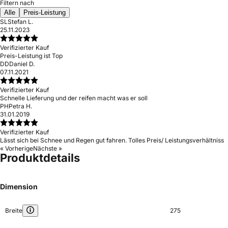
Filtern nach
Alle
Preis-Leistung
SL
Stefan L.
25.11.2023
Verifizierter Kauf
Preis-Leistung ist Top
DD
Daniel D.
07.11.2021
Verifizierter Kauf
Schnelle Lieferung und der reifen macht was er soll
PH
Petra H.
31.01.2019
Verifizierter Kauf
Lässt sich bei Schnee und Regen gut fahren. Tolles Preis/ Leistungsverhältniss
« Vorherige
Nächste »
Produktdetails
Dimension
Breite
275