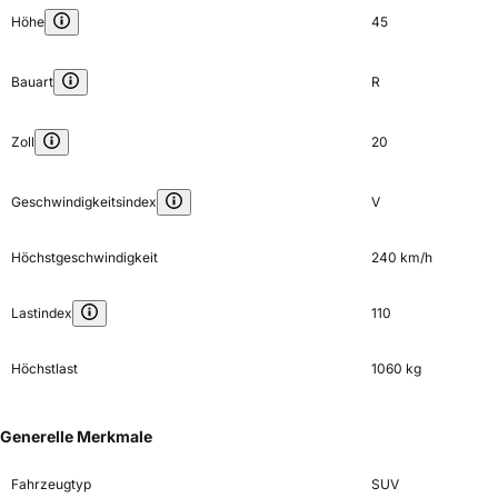
Höhe
45
Bauart
R
Zoll
20
Geschwindigkeitsindex
V
Höchstgeschwindigkeit
240 km/h
Lastindex
110
Höchstlast
1060 kg
Generelle Merkmale
Fahrzeugtyp
SUV