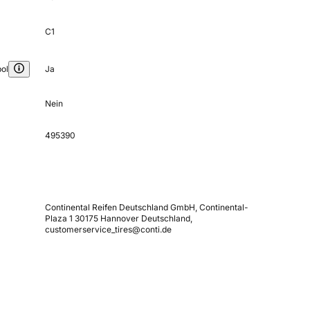
C1
ol
Ja
Nein
495390
Continental Reifen Deutschland GmbH, Continental-
Plaza 1 30175 Hannover Deutschland,
customerservice_tires@conti.de