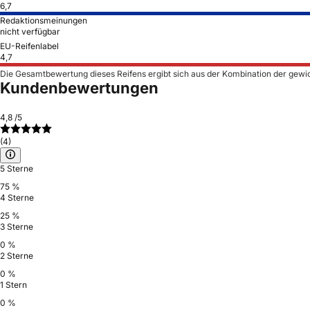
6,7
Redaktionsmeinungen
nicht verfügbar
EU-Reifenlabel
4,7
Die Gesamtbewertung dieses Reifens ergibt sich aus der Kombination der gewi
Kundenbewertungen
4,8
/5
(4)
5 Sterne
75 %
4 Sterne
25 %
3 Sterne
0 %
2 Sterne
0 %
1 Stern
0 %