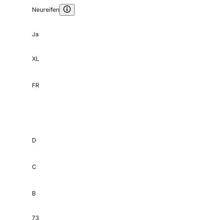
Neureifen
Ja
XL
FR
D
C
B
73