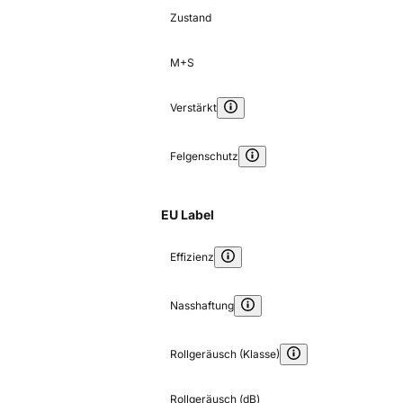
Zustand
M+S
Verstärkt
Felgenschutz
EU Label
Effizienz
Nasshaftung
Rollgeräusch (Klasse)
Rollgeräusch (dB)