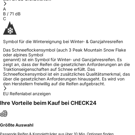
Heze City 274400 Shandong Province
China., info@zodotire.cn
A
B
/
71
dB
Verantwortliche
HJH CHINA SUPPLIES LTD, Taishan Road Cao
C
in der EU
County Heze City 274400 Shandong Province
China, info@zodotire.cn
Symbol für die Wintereignung bei Winter- & Ganzjahresreifen
Das Schneeflockensymbol (auch 3 Peak Mountain Snow Flake
oder alpines Symbol
genannt) ist ein Symbol für Winter- und Ganzjahresreifen. Es
zeigt an, dass der Reifen die gesetzlichen Anforderungen an die
Traktionseigenschaften auf Schnee erfüllt. Das
Schneeflockensymbol ist ein zusätzliches Qualitätsmerkmal, das
über die gesetzlichen Anforderungen hinausgeht. Es wird von
den Herstellern freiwillig auf die Reifen aufgebracht.
EU Reifenlabel anzeigen
Ihre Vorteile beim Kauf bei CHECK24
Größte Auswahl
Passende Reifen & Kompletträder aus über 10 Mio. Optionen finden.