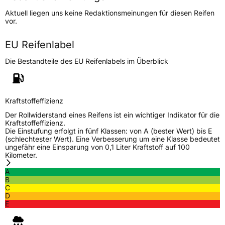
Höchstgeschwindigkeit
210 km/h
Aktuell liegen uns keine Redaktionsmeinungen für diesen Reifen
Lastindex
105
vor.
Höchstlast
925 kg
EU Reifenlabel
Die Bestandteile des EU Reifenlabels im Überblick
Generelle Merkmale
Fahrzeugtyp
SUV
Verwendung
Winterreifen
Kraftstoffeffizienz
Modellname
Winter GL868
Der Rollwiderstand eines Reifens ist ein wichtiger Indikator für die
Kraftstoffeffizienz.
Fahrzeugart
PKW & SUV
Die Einstufung erfolgt in fünf Klassen: von A (bester Wert) bis E
(schlechtester Wert). Eine Verbesserung um eine Klasse bedeutet
ungefähr eine Einsparung von 0,1 Liter Kraftstoff auf 100
Kilometer.
Weitere Eigenschaften
A
Schlauchtyp
TL
B
C
D
Zustand
Neureifen
E