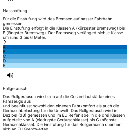
M+S
Ja
Nasshaftung
EU Label
Für die Einstufung wird das Bremsen auf nasser Fahrbahn
gemessen.
Effizienz
C
Die Einstufung erfolgt in die Klassen A (kürzester Bremsweg) bis
E (längster Bremsweg). Der Bremsweg verlängert sich je Klasse
um rund 3 bis 6 Meter.
Nasshaftung
C
A
B
Rollgeräusch (Klasse)
B
C
D
E
Rollgeräusch (dB)
71
Fahrzeugklasse
C1
Rollgeräusch
3PMSF / Schneeflockensymbol / Alpine-Symbol
Ja
Das Rollgeräusch wirkt sich auf die Gesamtlautstärke eines
Fahrzeugs aus
EPREL ID
514161
und beeinflusst sowohl den eigenen Fahrkomfort als auch die
Geräuschbelastung für die Umwelt. Das Rollgeräusch wird in
Allgemeine Produktsicherheit (GPSR)
Dezibel (dB) gemessen und im EU Reifenlabel in die drei Klassen
aufgeteilt: von A (niedrigste Geräuschklasse) bis C (höchste
Geräuschklasse). Die Einstufung für das Rollgeräusch orientiert
Herstellerkontakt
GRENLANDER, Taishan Road Cao County
sich an EU Grenzwerten.