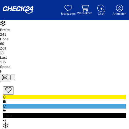
Warenkorb
Merkzettel
Chat
Anmelden
Breite
245
Höhe
60
Zoll
18
Last
105
Speed
H
C
C
71db