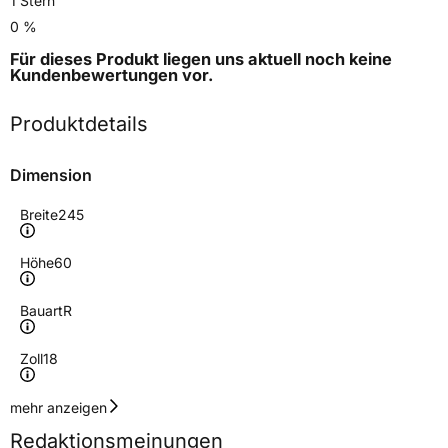
1 Stern
0 %
Für dieses Produkt liegen uns aktuell noch keine
Kundenbewertungen
vor.
Produktdetails
Dimension
Breite
245
Höhe
60
Bauart
R
Zoll
18
Geschwindigkeitsindex
H
mehr anzeigen
Redaktionsmeinungen