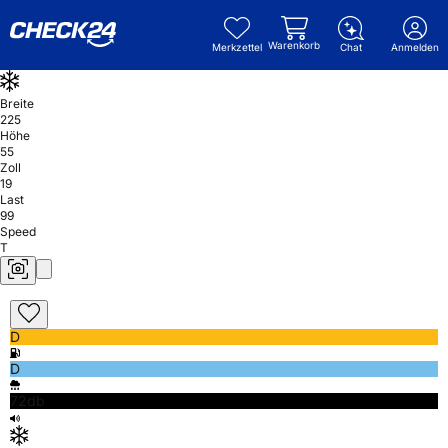
Warenkorb
Merkzettel
Chat
Anmelden
Breite
225
Höhe
55
Zoll
19
Last
99
Speed
T
D
D
72db