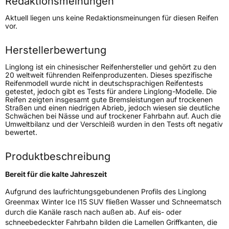
Redaktionsmeinungen
Höchstgeschwindigkeit
190 km/h
Aktuell liegen uns keine Redaktionsmeinungen für diesen Reifen
Lastindex
99
vor.
Höchstlast
775 kg
Herstellerbewertung
Linglong ist ein chinesischer Reifenhersteller und gehört zu den
Generelle Merkmale
20 weltweit führenden Reifenproduzenten. Dieses spezifische
Reifenmodell wurde nicht in deutschsprachigen Reifentests
Fahrzeugtyp
SUV
getestet, jedoch gibt es Tests für andere Linglong-Modelle. Die
Reifen zeigten insgesamt gute Bremsleistungen auf trockenen
Verwendung
Winterreifen
Straßen und einen niedrigen Abrieb, jedoch wiesen sie deutliche
Schwächen bei Nässe und auf trockener Fahrbahn auf. Auch die
Modellname
GreenMax Winter Ice I15 SUV
Umweltbilanz und der Verschleiß wurden in den Tests oft negativ
bewertet.
Fahrzeugart
PKW & SUV
Produktbeschreibung
Weitere Eigenschaften
Bereit für die kalte Jahreszeit
Schlauchtyp
TL
Aufgrund des laufrichtungsgebundenen Profils des Linglong
Greenmax Winter Ice I15 SUV fließen Wasser und Schneematsch
Zustand
Neureifen
durch die Kanäle rasch nach außen ab. Auf eis- oder
schneebedeckter Fahrbahn bilden die Lamellen Griffkanten, die