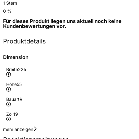
1 Stern
0 %
Für dieses Produkt liegen uns aktuell noch keine
Kundenbewertungen
vor.
Produktdetails
Dimension
Breite
225
Höhe
55
Bauart
R
Zoll
19
Geschwindigkeitsindex
T
mehr anzeigen