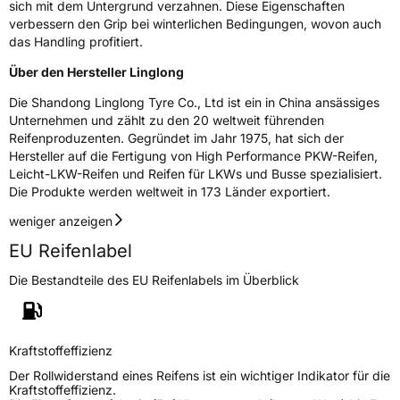
sich mit dem Untergrund verzahnen. Diese Eigenschaften
M+S
Ja
verbessern den Grip bei winterlichen Bedingungen, wovon auch
das Handling profitiert.
EU Label
Über den Hersteller Linglong
Effizienz
D
Die Shandong Linglong Tyre Co., Ltd ist ein in China ansässiges
Unternehmen und zählt zu den 20 weltweit führenden
Nasshaftung
D
Reifenproduzenten. Gegründet im Jahr 1975, hat sich der
Hersteller auf die Fertigung von High Performance PKW-Reifen,
Rollgeräusch (Klasse)
B
Leicht-LKW-Reifen und Reifen für LKWs und Busse spezialisiert.
Die Produkte werden weltweit in 173 Länder exportiert.
Rollgeräusch (dB)
72
weniger anzeigen
Fahrzeugklasse
C1
EU Reifenlabel
Die Bestandteile des EU Reifenlabels im Überblick
3PMSF / Schneeflockensymbol / Alpine-Symbol
Ja
EPREL ID
428370
Kraftstoffeffizienz
Allgemeine Produktsicherheit (GPSR)
Der Rollwiderstand eines Reifens ist ein wichtiger Indikator für die
Kraftstoffeffizienz.
Herstellerkontakt
Linglong Germany GmbH, Bahnhofstraße 8