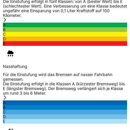
Die Einstufung erfolgt in fünf Klassen: von A (bester Wert) bis E
30159 Hannover Deutschland,
(schlechtester Wert). Eine Verbesserung um eine Klasse bedeutet
LLG_info@linglong.cn
ungefähr eine Einsparung von 0,1 Liter Kraftstoff auf 100
Kilometer.
A
B
C
D
E
Nasshaftung
Für die Einstufung wird das Bremsen auf nasser Fahrbahn
gemessen.
Die Einstufung erfolgt in die Klassen A (kürzester Bremsweg) bis
E (längster Bremsweg). Der Bremsweg verlängert sich je Klasse
um rund 3 bis 6 Meter.
A
B
C
D
E