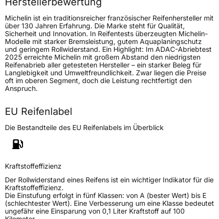
Herstellerbewertung
Michelin ist ein traditionsreicher französischer Reifenhersteller mit
Generelle Merkmale
über 130 Jahren Erfahrung. Die Marke steht für Qualität,
Sicherheit und Innovation. In Reifentests überzeugten Michelin-
Fahrzeugtyp
SUV
Modelle mit starker Bremsleistung, gutem Aquaplaningschutz
und geringem Rollwiderstand. Ein Highlight: Im ADAC-Abriebtest
Verwendung
Winterreifen
2025 erreichte Michelin mit großem Abstand den niedrigsten
Reifenabrieb aller getesteten Hersteller – ein starker Beleg für
Modellname
X Ice Snow SUV
Langlebigkeit und Umweltfreundlichkeit. Zwar liegen die Preise
oft im oberen Segment, doch die Leistung rechtfertigt den
Fahrzeugart
PKW & SUV
Anspruch.
EU Reifenlabel
Weitere Eigenschaften
Die Bestandteile des EU Reifenlabels im Überblick
Schlauchtyp
TL
Zustand
Neureifen
Kraftstoffeffizienz
M+S
Ja
Der Rollwiderstand eines Reifens ist ein wichtiger Indikator für die
Kraftstoffeffizienz.
Verstärkt
XL
Die Einstufung erfolgt in fünf Klassen: von A (bester Wert) bis E
(schlechtester Wert). Eine Verbesserung um eine Klasse bedeutet
ungefähr eine Einsparung von 0,1 Liter Kraftstoff auf 100
Kilometer.