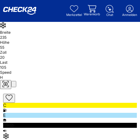
Warenkorb
Merkzettel
Chat
Anmelden
Breite
235
Höhe
55
Zoll
20
Last
105
Speed
H
C
E
69db