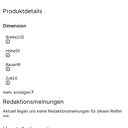
Produktdetails
Dimension
Breite
235
Höhe
55
Bauart
R
Zoll
20
Geschwindigkeitsindex
H
mehr anzeigen
Redaktionsmeinungen
Höchstgeschwindigkeit
210 km/h
Aktuell liegen uns keine Redaktionsmeinungen für diesen Reifen
Lastindex
105
vor.
Höchstlast
925 kg