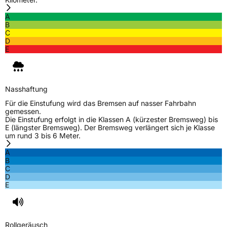
EU Label
A
Effizienz
C
B
C
D
Nasshaftung
E
E
Rollgeräusch (Klasse)
A
Nasshaftung
Rollgeräusch (dB)
69
Für die Einstufung wird das Bremsen auf nasser Fahrbahn
gemessen.
Fahrzeugklasse
C1
Die Einstufung erfolgt in die Klassen A (kürzester Bremsweg) bis
E (längster Bremsweg). Der Bremsweg verlängert sich je Klasse
um rund 3 bis 6 Meter.
3PMSF / Schneeflockensymbol / Alpine-Symbol
Ja
A
B
EPREL ID
1198886
C
D
Allgemeine Produktsicherheit (GPSR)
E
Herstellerkontakt
MANUFACTURE FRANCAISE DES
PNEUMATIQUES MICHELIN, place des
Carmes-Déchaux 23 63000 Clermont-
Rollgeräusch
Ferrand Frankreich, contact@tc.michelin.eu