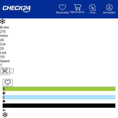
Warenkorb
Merkzettel
Chat
Anmelden
Breite
275
Höhe
45
Zoll
20
Last
110
Speed
T
B
E
71db