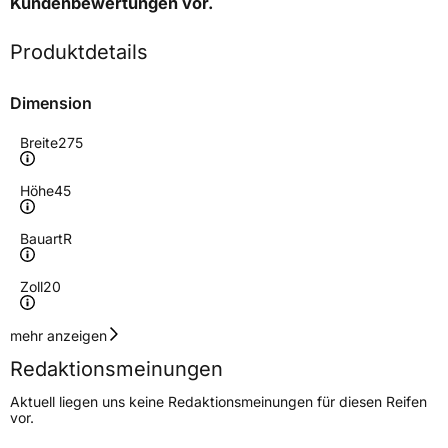
Kundenbewertungen
vor.
Produktdetails
Dimension
Breite
275
Höhe
45
Bauart
R
Zoll
20
Geschwindigkeitsindex
T
mehr anzeigen
Redaktionsmeinungen
Höchstgeschwindigkeit
190 km/h
Aktuell liegen uns keine Redaktionsmeinungen für diesen Reifen
Lastindex
110
vor.