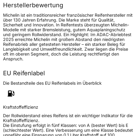
Höchstlast
1060 kg
Herstellerbewertung
Michelin ist ein traditionsreicher französischer Reifenhersteller mit
Generelle Merkmale
über 130 Jahren Erfahrung. Die Marke steht für Qualität,
Sicherheit und Innovation. In Reifentests überzeugten Michelin-
Fahrzeugtyp
SUV
Modelle mit starker Bremsleistung, gutem Aquaplaningschutz
und geringem Rollwiderstand. Ein Highlight: Im ADAC-Abriebtest
Verwendung
Winterreifen
2025 erreichte Michelin mit großem Abstand den niedrigsten
Reifenabrieb aller getesteten Hersteller – ein starker Beleg für
Modellname
X Ice Snow SUV
Langlebigkeit und Umweltfreundlichkeit. Zwar liegen die Preise
oft im oberen Segment, doch die Leistung rechtfertigt den
Fahrzeugart
PKW & SUV
Anspruch.
EU Reifenlabel
Weitere Eigenschaften
Die Bestandteile des EU Reifenlabels im Überblick
Schlauchtyp
TL
Zustand
Neureifen
Kraftstoffeffizienz
M+S
Ja
Der Rollwiderstand eines Reifens ist ein wichtiger Indikator für die
Kraftstoffeffizienz.
Verstärkt
XL
Die Einstufung erfolgt in fünf Klassen: von A (bester Wert) bis E
(schlechtester Wert). Eine Verbesserung um eine Klasse bedeutet
ungefähr eine Einsparung von 0,1 Liter Kraftstoff auf 100