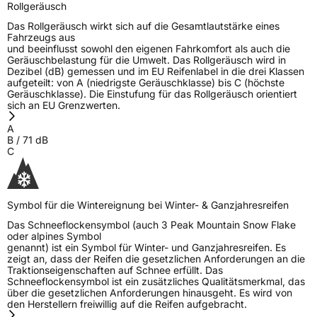
Rollgeräusch
Ferrand Frankreich, contact@tc.michelin.eu
Das Rollgeräusch wirkt sich auf die Gesamtlautstärke eines
Fahrzeugs aus
und beeinflusst sowohl den eigenen Fahrkomfort als auch die
Geräuschbelastung für die Umwelt. Das Rollgeräusch wird in
Dezibel (dB) gemessen und im EU Reifenlabel in die drei Klassen
aufgeteilt: von A (niedrigste Geräuschklasse) bis C (höchste
Geräuschklasse). Die Einstufung für das Rollgeräusch orientiert
sich an EU Grenzwerten.
A
B
/
71
dB
C
Symbol für die Wintereignung bei Winter- & Ganzjahresreifen
Das Schneeflockensymbol (auch 3 Peak Mountain Snow Flake
oder alpines Symbol
genannt) ist ein Symbol für Winter- und Ganzjahresreifen. Es
zeigt an, dass der Reifen die gesetzlichen Anforderungen an die
Traktionseigenschaften auf Schnee erfüllt. Das
Schneeflockensymbol ist ein zusätzliches Qualitätsmerkmal, das
über die gesetzlichen Anforderungen hinausgeht. Es wird von
den Herstellern freiwillig auf die Reifen aufgebracht.