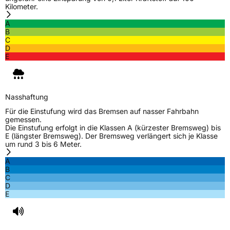
Kilometer.
EU Label
A
Effizienz
B
B
C
D
Nasshaftung
E
E
Rollgeräusch (Klasse)
B
Nasshaftung
Rollgeräusch (dB)
71
Für die Einstufung wird das Bremsen auf nasser Fahrbahn
gemessen.
Fahrzeugklasse
C1
Die Einstufung erfolgt in die Klassen A (kürzester Bremsweg) bis
E (längster Bremsweg). Der Bremsweg verlängert sich je Klasse
um rund 3 bis 6 Meter.
3PMSF / Schneeflockensymbol / Alpine-Symbol
Ja
A
B
EPREL ID
412369
C
D
Allgemeine Produktsicherheit (GPSR)
E
Herstellerkontakt
MANUFACTURE FRANCAISE DES
PNEUMATIQUES MICHELIN, place des
Carmes-Déchaux 23 63000 Clermont-