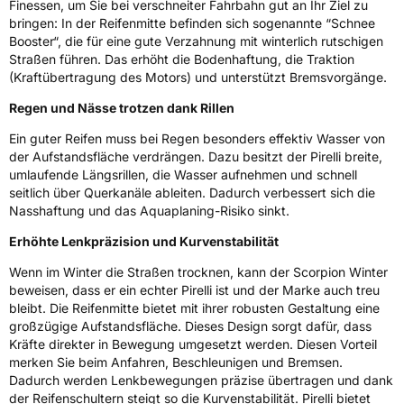
Finessen, um Sie bei verschneiter Fahrbahn gut an Ihr Ziel zu
bringen: In der Reifenmitte befinden sich sogenannte “Schnee
Booster“, die für eine gute Verzahnung mit winterlich rutschigen
3PMSF / Schneeflockensymbol / Alpine-Symbol
Ja
Straßen führen. Das erhöht die Bodenhaftung, die Traktion
(Kraftübertragung des Motors) und unterstützt Bremsvorgänge.
Eisgrip
Nein
Regen und Nässe trotzen dank Rillen
EPREL ID
595714
Ein guter Reifen muss bei Regen besonders effektiv Wasser von
Allgemeine Produktsicherheit (GPSR)
der Aufstandsfläche verdrängen. Dazu besitzt der Pirelli breite,
umlaufende Längsrillen, die Wasser aufnehmen und schnell
Herstellerkontakt
PIRELLI TYRE SPA, Viale Piero e Alberto
seitlich über Querkanäle ableiten. Dadurch verbessert sich die
Pirelli 25 20126 Milano Italien,
Nasshaftung und das Aquaplaning-Risiko sinkt.
www.pirelli.com,
consumer.support@pirelli.com
Erhöhte Lenkpräzision und Kurvenstabilität
Wenn im Winter die Straßen trocknen, kann der Scorpion Winter
beweisen, dass er ein echter Pirelli ist und der Marke auch treu
bleibt. Die Reifenmitte bietet mit ihrer robusten Gestaltung eine
großzügige Aufstandsfläche. Dieses Design sorgt dafür, dass
Kräfte direkter in Bewegung umgesetzt werden. Diesen Vorteil
merken Sie beim Anfahren, Beschleunigen und Bremsen.
Dadurch werden Lenkbewegungen präzise übertragen und dank
der Reifenschultern steigt so die Kurvenstabilität. Pirelli bietet