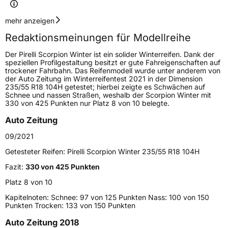
Geschwindigkeitsindex
V
mehr anzeigen
Redaktionsmeinungen für Modellreihe
Höchstgeschwindigkeit
240 km/h
Der Pirelli Scorpion Winter ist ein solider Winterreifen. Dank der
Lastindex
110
speziellen Profilgestaltung besitzt er gute Fahreigenschaften auf
trockener Fahrbahn. Das Reifenmodell wurde unter anderem von
der Auto Zeitung im Winterreifentest 2021 in der Dimension
Höchstlast
1060 kg
235/55 R18 104H getestet; hierbei zeigte es Schwächen auf
Schnee und nassen Straßen, weshalb der Scorpion Winter mit
Gewicht (in kg)
14,91 kg
330 von 425 Punkten nur Platz 8 von 10 belegte.
Auto Zeitung
Generelle Merkmale
09/2021
Fahrzeugtyp
SUV
Getesteter Reifen:
Pirelli Scorpion Winter 235/55 R18 104H
Verwendung
Winterreifen
Fazit:
330 von 425 Punkten
Modellname
Scorpion Winter
Platz 8 von 10
Fahrzeugart
PKW & SUV
Kapitelnoten: Schnee: 97 von 125 Punkten Nass: 100 von 150
Punkten Trocken: 133 von 150 Punkten
Weitere Eigenschaften
Auto Zeitung 2018