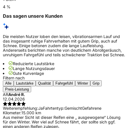
4 %
Das sagen unsere Kunden
Die meisten Nutzer loben den leisen, vibrationsarmen Lauf und
das insgesamt ruhige Fahrverhalten mit gutem Grip, auch auf
Schnee. Einige betonen zudem die lange Laufleistung.
Andererseits berichten manche von deutlichem Abrollgeräusch,
unruhigem Fahrgefühl und teils schwächerer Traktion bei Schnee.
Reduzierte Lautstärke
Lange Nutzungsdauer
Gute Kurvenlage
Filtern nach
Alle
Lautstärke
Qualität
Fahrgefühl
Winter
Grip
Preis-Leistung
AR
André R.
12.04.2026
Weiterempfehlung:
Ja
Fahrtentyp:
Gemischt
Gefahrene
Kilometer:
15.000 km
Aus meiner Sicht ist dieser Reifen eine „ ausgewogene“ Lösung
für den Winter. Wer viel auf Schnee fährt, der sollte sich ggf.
einen anderen Reifen zulegen.