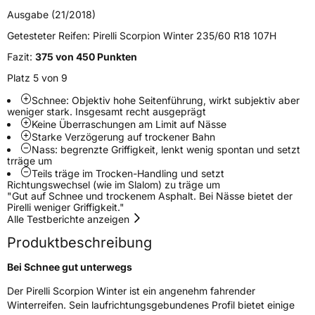
Schlauchtyp
TL
Ausgabe (21/2018)
Getesteter Reifen:
Pirelli Scorpion Winter 235/60 R18 107H
Zustand
Neureifen
Fazit:
375 von 450 Punkten
Platz 5 von 9
M+S
Ja
Schnee: Objektiv hohe Seitenführung, wirkt subjektiv aber
Verstärkt
XL
weniger stark. Insgesamt recht ausgeprägt
Keine Überraschungen am Limit auf Nässe
Empfohlen für Porsche
N0
Starke Verzögerung auf trockener Bahn
Nass: begrenzte Griffigkeit, lenkt wenig spontan und setzt
trräge um
EU Label
Teils träge im Trocken-Handling und setzt
Richtungswechsel (wie im Slalom) zu träge um
Effizienz
C
"Gut auf Schnee und trockenem Asphalt. Bei Nässe bietet der
Pirelli weniger Griffigkeit."
Alle Testberichte anzeigen
Nasshaftung
B
Produktbeschreibung
Rollgeräusch (Klasse)
A
Bei Schnee gut unterwegs
Der Pirelli Scorpion Winter ist ein angenehm fahrender
Rollgeräusch (dB)
69
Winterreifen. Sein laufrichtungsgebundenes Profil bietet einige
Fahrzeugklasse
C1