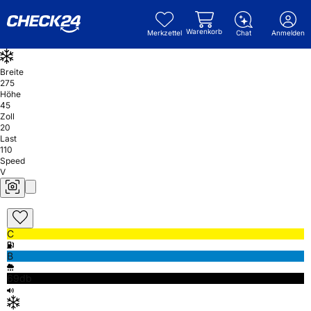
Warenkorb
Merkzettel
Chat
Anmelden
Breite
275
Höhe
45
Zoll
20
Last
110
Speed
V
C
B
69db