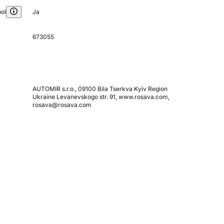
ol
Ja
673055
AUTOMIR s.r.o., 09100 Bila Tserkva Kyiv Region
Ukraine Levanevskogo str. 91, www.rosava.com,
rosava@rosava.com