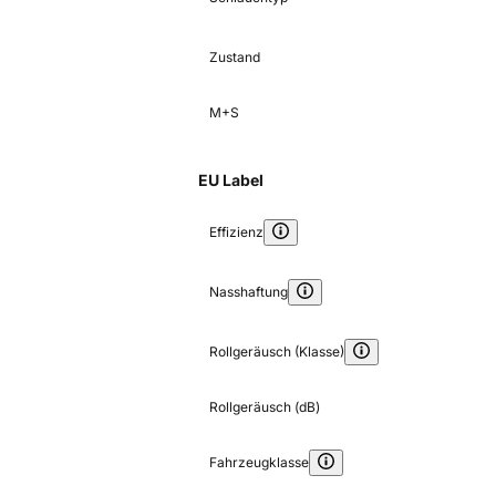
Zustand
M+S
EU Label
Effizienz
Nasshaftung
Rollgeräusch (Klasse)
Rollgeräusch (dB)
Fahrzeugklasse