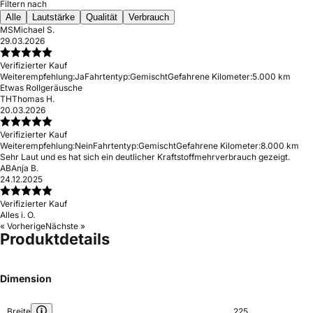
Filtern nach
Alle
Lautstärke
Qualität
Verbrauch
MS
Michael S.
29.03.2026
Verifizierter Kauf
Weiterempfehlung:
Ja
Fahrtentyp:
Gemischt
Gefahrene Kilometer:
5.000 km
Etwas Rollgeräusche
TH
Thomas H.
20.03.2026
Verifizierter Kauf
Weiterempfehlung:
Nein
Fahrtentyp:
Gemischt
Gefahrene Kilometer:
8.000 km
Sehr Laut und es hat sich ein deutlicher Kraftstoffmehrverbrauch gezeigt.
AB
Anja B.
24.12.2025
Verifizierter Kauf
Alles i. O.
« Vorherige
Nächste »
Produktdetails
Dimension
Breite
225