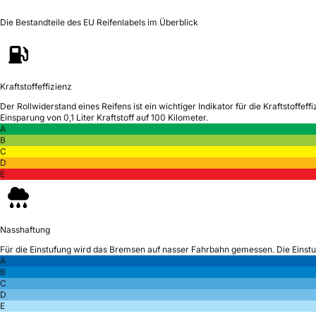
Die Bestandteile des EU Reifenlabels im Überblick
Kraftstoffeffizienz
Der Rollwiderstand eines Reifens ist ein wichtiger Indikator für die Kraftstoffeffi
Einsparung von 0,1 Liter Kraftstoff auf 100 Kilometer.
A
B
C
D
E
Nasshaftung
Für die Einstufung wird das Bremsen auf nasser Fahrbahn gemessen.
Die Einst
A
B
C
D
E