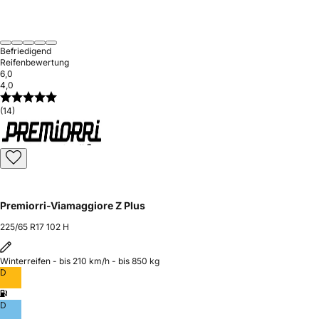
Befriedigend
Reifenbewertung
6,0
4,0
(14)
Premiorri-Viamaggiore Z Plus
225/65 R17 102 H
Winterreifen - bis 210 km/h - bis 850 kg
D
D