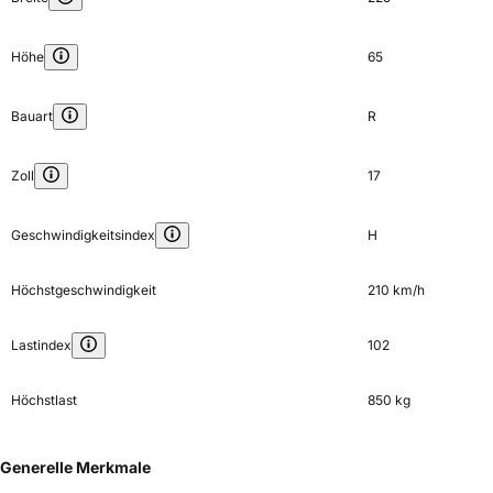
Höhe
65
Bauart
R
Zoll
17
Geschwindigkeitsindex
H
Höchstgeschwindigkeit
210 km/h
Lastindex
102
Höchstlast
850 kg
Generelle Merkmale