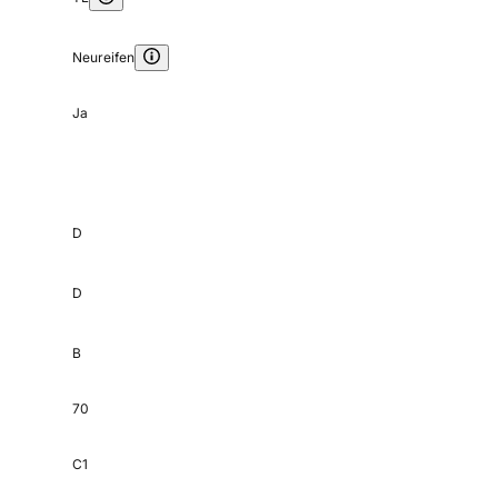
Neureifen
Ja
D
D
B
70
C1