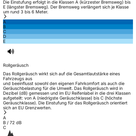
Die Einstufung erfolgt in die Klassen A (kürzester Bremsweg) bis
E (längster Bremsweg). Der Bremsweg verlängert sich je Klasse
um rund 3 bis 6 Meter.
Nasshaftung
C
A
B
Rollgeräusch (Klasse)
B
C
D
E
Rollgeräusch (dB)
72
Fahrzeugklasse
C1
Rollgeräusch
3PMSF / Schneeflockensymbol / Alpine-Symbol
Ja
Das Rollgeräusch wirkt sich auf die Gesamtlautstärke eines
Fahrzeugs aus
EPREL ID
1240170
und beeinflusst sowohl den eigenen Fahrkomfort als auch die
Geräuschbelastung für die Umwelt. Das Rollgeräusch wird in
Allgemeine Produktsicherheit (GPSR)
Dezibel (dB) gemessen und im EU Reifenlabel in die drei Klassen
aufgeteilt: von A (niedrigste Geräuschklasse) bis C (höchste
Geräuschklasse). Die Einstufung für das Rollgeräusch orientiert
Herstellerkontakt
ROADKING, Room 608 Sunyard International
sich an EU Grenzwerten.
Creative Center 1750 Jianghong Road
Binjiang District Hangzhou,
A
zhangyou@enjoytyre.com
B
/
72
dB
C