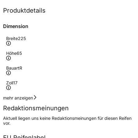
Produktdetails
Dimension
Breite
225
Höhe
65
Bauart
R
Zoll
17
Geschwindigkeitsindex
H
mehr anzeigen
Redaktionsmeinungen
Höchstgeschwindigkeit
210 km/h
Aktuell liegen uns keine Redaktionsmeinungen für diesen Reifen
Lastindex
102
vor.
Höchstlast
850 kg
EU Reifenlabel