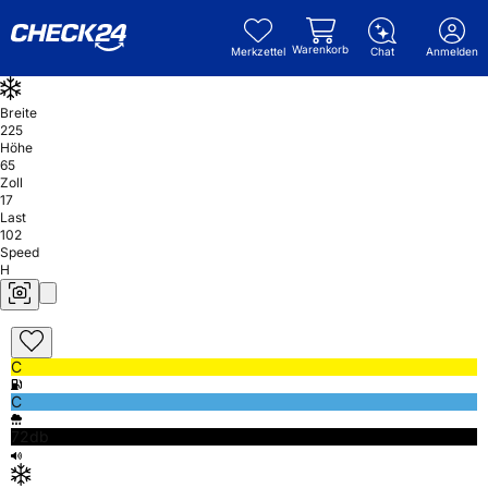
Warenkorb
Merkzettel
Chat
Anmelden
Breite
225
Höhe
65
Zoll
17
Last
102
Speed
H
C
C
72db