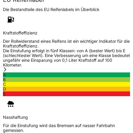
Die Bestandteile des EU Reifenlabels im Überblick
Generelle Merkmale
Fahrzeugtyp
SUV
Verwendung
Winterreifen
Kraftstoffeffizienz
Modellname
Ice Plus S210
Der Rollwiderstand eines Reifens ist ein wichtiger Indikator für die
Kraftstoffeffizienz.
Fahrzeugart
PKW & SUV
Die Einstufung erfolgt in fünf Klassen: von A (bester Wert) bis E
(schlechtester Wert). Eine Verbesserung um eine Klasse bedeutet
ungefähr eine Einsparung von 0,1 Liter Kraftstoff auf 100
Kilometer.
Weitere Eigenschaften
A
Schlauchtyp
TL
B
C
D
Zustand
Neureifen
E
M+S
Ja
Nasshaftung
EU Label
Für die Einstufung wird das Bremsen auf nasser Fahrbahn
gemessen.
Effizienz
C