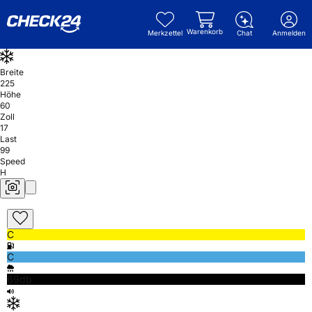
Warenkorb
Merkzettel
Chat
Anmelden
Breite
225
Höhe
60
Zoll
17
Last
99
Speed
H
C
C
69db