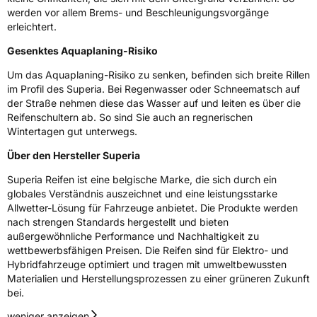
M+S
Ja
werden vor allem Brems- und Beschleunigungsvorgänge
erleichtert.
EU Label
Gesenktes Aquaplaning-Risiko
Effizienz
C
Um das Aquaplaning-Risiko zu senken, befinden sich breite Rillen
im Profil des Superia. Bei Regenwasser oder Schneematsch auf
Nasshaftung
C
der Straße nehmen diese das Wasser auf und leiten es über die
Reifenschultern ab. So sind Sie auch an regnerischen
Rollgeräusch (Klasse)
B
Wintertagen gut unterwegs.
Über den Hersteller Superia
Rollgeräusch (dB)
69
Superia Reifen ist eine belgische Marke, die sich durch ein
Fahrzeugklasse
C1
globales Verständnis auszeichnet und eine leistungsstarke
Allwetter-Lösung für Fahrzeuge anbietet. Die Produkte werden
3PMSF / Schneeflockensymbol / Alpine-Symbol
Ja
nach strengen Standards hergestellt und bieten
außergewöhnliche Performance und Nachhaltigkeit zu
wettbewerbsfähigen Preisen. Die Reifen sind für Elektro- und
Eisgrip
Nein
Hybridfahrzeuge optimiert und tragen mit umweltbewussten
EPREL ID
521755
Materialien und Herstellungsprozessen zu einer grüneren Zukunft
bei.
Allgemeine Produktsicherheit (GPSR)
weniger anzeigen