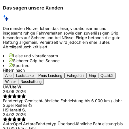
Das sagen unsere Kunden
Die meisten Nutzer loben das leise, vibrationsarme und
insgesamt ruhige Fahrverhalten sowie den zuverlässigen Grip,
besonders auf Schnee und bei Nässe. Einige betonen die gute
Haftung allgemein. Vereinzelt wird jedoch ein eher lautes
Abrollgeräusch kritisiert.
Leise und vibrationsarm
Sicherer Grip bei Schnee
Spurtreu
Filtern nach
Alle
Lautstärke
Preis-Leistung
Fahrgefühl
Grip
Qualität
Winter
Nasshaftung
UW
Ute W.
26.06.2026
Fahrtentyp:
Gemischt
Jährliche Fahrleistung:
bis 6.000 km / Jahr
Super Reifen 👍
HS
Harald S.
24.02.2026
Auto:
Opel Antara
Fahrtentyp:
Überland
Jährliche Fahrleistung:
bis
30.000 km / Jahr