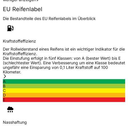
Herstellerkontakt
Deldo Autobanden NV, Essensteenweg 113
EU Reifenlabel
2930 Brasschaat, compliance@deldo.com
Die Bestandteile des EU Reifenlabels im Überblick
Kraftstoffeffizienz
Der Rollwiderstand eines Reifens ist ein wichtiger Indikator für die
Kraftstoffeffizienz.
Die Einstufung erfolgt in fünf Klassen: von A (bester Wert) bis E
(schlechtester Wert). Eine Verbesserung um eine Klasse bedeutet
ungefähr eine Einsparung von 0,1 Liter Kraftstoff auf 100
Kilometer.
A
B
C
D
E
Nasshaftung