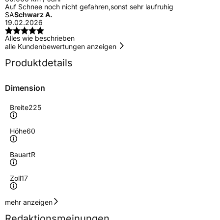
Auf Schnee noch nicht gefahren,sonst sehr laufruhig
SA
Schwarz A.
19.02.2026
Alles wie beschrieben
alle Kundenbewertungen anzeigen
Produktdetails
Dimension
Breite
225
Höhe
60
Bauart
R
Zoll
17
Geschwindigkeitsindex
H
mehr anzeigen
Redaktionsmeinungen