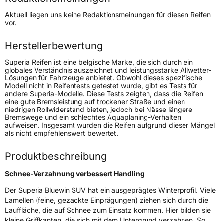
Höchstgeschwindigkeit
210 km/h
Aktuell liegen uns keine Redaktionsmeinungen für diesen Reifen
Lastindex
99
vor.
Höchstlast
775 kg
Herstellerbewertung
Superia Reifen ist eine belgische Marke, die sich durch ein
Generelle Merkmale
globales Verständnis auszeichnet und leistungsstarke Allwetter-
Lösungen für Fahrzeuge anbietet. Obwohl dieses spezifische
Fahrzeugtyp
SUV
Modell nicht in Reifentests getestet wurde, gibt es Tests für
andere Superia-Modelle. Diese Tests zeigten, dass die Reifen
Verwendung
Winterreifen
eine gute Bremsleistung auf trockener Straße und einen
niedrigen Rollwiderstand bieten, jedoch bei Nässe längere
Modellname
Bluewin SUV
Bremswege und ein schlechtes Aquaplaning-Verhalten
aufweisen. Insgesamt wurden die Reifen aufgrund dieser Mängel
Fahrzeugart
PKW & SUV
als nicht empfehlenswert bewertet.
Produktbeschreibung
Weitere Eigenschaften
Schnee-Verzahnung verbessert Handling
Schlauchtyp
TL
Der Superia Bluewin SUV hat ein ausgeprägtes Winterprofil. Viele
Lamellen (feine, gezackte Einprägungen) ziehen sich durch die
Zustand
Neureifen
Lauffläche, die auf Schnee zum Einsatz kommen. Hier bilden sie
kleine Griffkanten, die sich mit dem Untergrund verzahnen. So