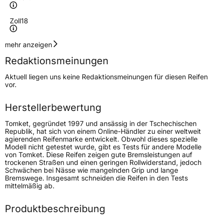
Zoll
18
Geschwindigkeitsindex
V
mehr anzeigen
Redaktionsmeinungen
Höchstgeschwindigkeit
240 km/h
Aktuell liegen uns keine Redaktionsmeinungen für diesen Reifen
Lastindex
107
vor.
Höchstlast
975 kg
Herstellerbewertung
Tomket, gegründet 1997 und ansässig in der Tschechischen
Generelle Merkmale
Republik, hat sich von einem Online-Händler zu einer weltweit
agierenden Reifenmarke entwickelt. Obwohl dieses spezielle
Fahrzeugtyp
SUV
Modell nicht getestet wurde, gibt es Tests für andere Modelle
von Tomket. Diese Reifen zeigen gute Bremsleistungen auf
Verwendung
Winterreifen
trockenen Straßen und einen geringen Rollwiderstand, jedoch
Schwächen bei Nässe wie mangelnden Grip und lange
Modellname
SnowRoad SUV 3
Bremswege. Insgesamt schneiden die Reifen in den Tests
mittelmäßig ab.
Fahrzeugart
PKW & SUV
Produktbeschreibung
Weitere Eigenschaften