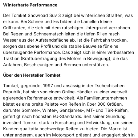
Winterharte Performance
Schlauchtyp
TL
Der Tomket Snowroad Suv 3 zeigt bei winterlichen Straßen, was
er kann. Bei Schnee und Eis bilden die Lamellen kleine
Zustand
Neureifen
Griffkanten, die sich mit dem rutschigen Untergrund verzahnen.
Bei Regen und Schneematsch leiten die tiefen Rillen rasch
Wasser aus der Aufstandsfläche ab. Ist die Fahrbahn trocken,
M+S
Ja
sorgen das ebene Profil und die stabile Bauweise für eine
Verstärkt
XL
überzeugende Performance. Das zeigt sich in einer verbesserten
Traktion (Kraftübertragung des Motors in Bewegung), die das
Anfahren, Beschleunigen und Bremsen unterstützen.
EU Label
Über den Hersteller Tomket
Effizienz
C
Tomket, gegründet 1997 und ansässig in der Tschechischen
Republik, hat sich von einem Online-Händler zu einer weltweit
Nasshaftung
C
agierenden Reifenmarke entwickelt. Als Familienunternehmen
bietet es eine breite Palette von Reifen in über 300 Größen,
darunter Sommer-, Winter-, Ganzjahres-, MT- und TBR-Reifen,
Rollgeräusch (Klasse)
B
gefertigt nach höchsten EU-Standards. Seit seiner Gründung
investiert Tomket stark in Forschung und Entwicklung, um seinen
Rollgeräusch (dB)
72
Kunden qualitativ hochwertige Reifen zu bieten. Die Marke ist
unter anderem. auch im Motorsport präsent und engagiert sich in
Fahrzeugklasse
C1