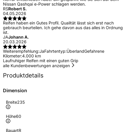
Nissan Qashqai e-Power schlagen werden.
RS
Robert S.
04.05.2026
Reifen haben ein Gutes Profil. Qualität lässt sich erst nach
gebrauch beurteilen. Ich gehe davon aus das alles in Ordnung
ist.
JA
Johann A.
20.03.2026
Weiterempfehlung:
Ja
Fahrtentyp:
Überland
Gefahrene
Kilometer:
4.000 km
Laufruhiger Reifen mit einen guten Grip
alle Kundenbewertungen anzeigen
Produktdetails
Dimension
Breite
235
Höhe
60
Bauart
R