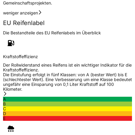
Gemeinschaftsprojekten.
3PMSF / Schneeflockensymbol / Alpine-Symbol
Ja
weniger anzeigen
EU Reifenlabel
Eisgrip
Nein
Die Bestandteile des EU Reifenlabels im Überblick
EPREL ID
429877
Allgemeine Produktsicherheit (GPSR)
Kraftstoffeffizienz
Herstellerkontakt
TOMKET s.r.o., Vojtesska 245/1 11000 Praha
1 Tschechische Republik,
Der Rollwiderstand eines Reifens ist ein wichtiger Indikator für die
www.TOMKET.com, sales@tomket.com
Kraftstoffeffizienz.
Die Einstufung erfolgt in fünf Klassen: von A (bester Wert) bis E
(schlechtester Wert). Eine Verbesserung um eine Klasse bedeutet
ungefähr eine Einsparung von 0,1 Liter Kraftstoff auf 100
Kilometer.
A
B
C
D
E