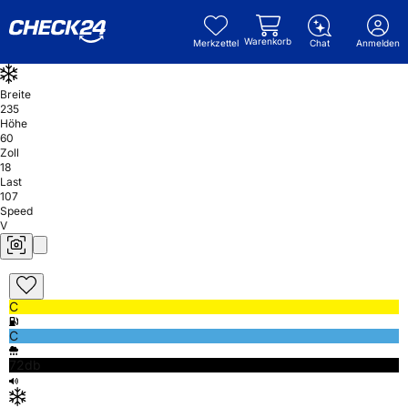
Warenkorb
Merkzettel
Chat
Anmelden
Breite
235
Höhe
60
Zoll
18
Last
107
Speed
V
C
C
72db