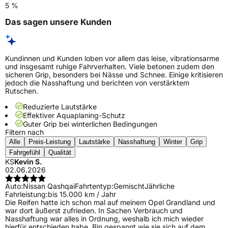
5 %
Das sagen unsere Kunden
Kundinnen und Kunden loben vor allem das leise, vibrationsarme
und insgesamt ruhige Fahrverhalten. Viele betonen zudem den
sicheren Grip, besonders bei Nässe und Schnee. Einige kritisieren
jedoch die Nasshaftung und berichten von verstärktem
Rutschen.
Reduzierte Lautstärke
Effektiver Aquaplaning-Schutz
Guter Grip bei winterlichen Bedingungen
Filtern nach
Alle
Preis-Leistung
Lautstärke
Nasshaftung
Winter
Grip
Fahrgefühl
Qualität
KS
Kevin S.
02.06.2026
Auto:
Nissan Qashqai
Fahrtentyp:
Gemischt
Jährliche
Fahrleistung:
bis 15.000 km / Jahr
Die Reifen hatte ich schon mal auf meinem Opel Grandland und
war dort äußerst zufrieden. In Sachen Verbrauch und
Nasshaftung war alles in Ordnung, weshalb ich mich wieder
hierfür entschieden habe. Bin gespannt wie sie sich auf dem