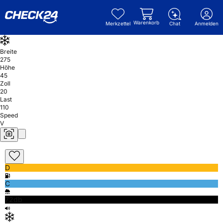
Warenkorb
Merkzettel
Chat
Anmelden
Breite
275
Höhe
45
Zoll
20
Last
110
Speed
V
D
C
72db