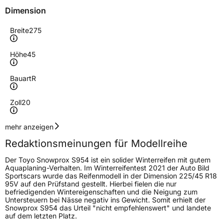
Dimension
Breite
275
Höhe
45
Bauart
R
Zoll
20
Geschwindigkeitsindex
V
mehr anzeigen
Redaktionsmeinungen für Modellreihe
Höchstgeschwindigkeit
240 km/h
Der Toyo Snowprox S954 ist ein solider Winterreifen mit gutem
Lastindex
110
Aquaplaning-Verhalten. Im Winterreifentest 2021 der Auto Bild
Sportscars wurde das Reifenmodell in der Dimension 225/45 R18
95V auf den Prüfstand gestellt. Hierbei fielen die nur
Höchstlast
1060 kg
befriedigenden Wintereigenschaften und die Neigung zum
Untersteuern bei Nässe negativ ins Gewicht. Somit erhielt der
Gewicht (in kg)
16,5 kg
Snowprox S954 das Urteil "nicht empfehlenswert" und landete
auf dem letzten Platz.