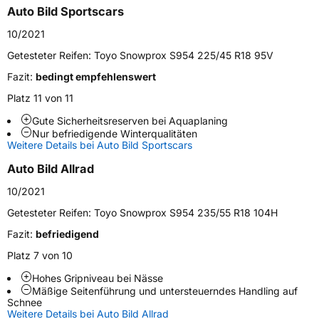
Generelle Merkmale
Auto Bild Sportscars
Fahrzeugtyp
SUV
10/2021
Verwendung
Winterreifen
Getesteter Reifen:
Toyo Snowprox S954 225/45 R18 95V
Modellname
Snowprox S954 SUV
Fazit:
bedingt empfehlenswert
Fahrzeugart
PKW & SUV
Platz 11 von 11
Gute Sicherheitsreserven bei Aquaplaning
Nur befriedigende Winterqualitäten
Weitere Eigenschaften
Weitere Details bei Auto Bild Sportscars
Schlauchtyp
TL
Auto Bild Allrad
10/2021
Zustand
Neureifen
Getesteter Reifen:
Toyo Snowprox S954 235/55 R18 104H
M+S
Ja
Fazit:
befriedigend
Verstärkt
XL
Platz 7 von 10
Hohes Gripniveau bei Nässe
Mäßige Seitenführung und untersteuerndes Handling auf
EU Label
Schnee
Weitere Details bei Auto Bild Allrad