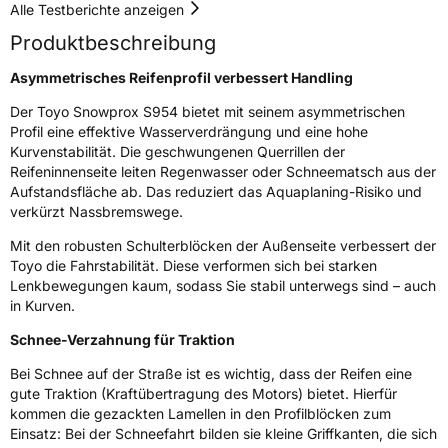
Effizienz
D
Alle Testberichte anzeigen
Produktbeschreibung
Nasshaftung
C
Asymmetrisches Reifenprofil verbessert Handling
Rollgeräusch (Klasse)
B
Der Toyo Snowprox S954 bietet mit seinem asymmetrischen
Profil eine effektive Wasserverdrängung und eine hohe
Rollgeräusch (dB)
72
Kurvenstabilität. Die geschwungenen Querrillen der
Reifeninnenseite leiten Regenwasser oder Schneematsch aus der
Fahrzeugklasse
C1
Aufstandsfläche ab. Das reduziert das Aquaplaning-Risiko und
verkürzt Nassbremswege.
3PMSF / Schneeflockensymbol / Alpine-Symbol
Ja
Mit den robusten Schulterblöcken der Außenseite verbessert der
Toyo die Fahrstabilität. Diese verformen sich bei starken
Eisgrip
Nein
Lenkbewegungen kaum, sodass Sie stabil unterwegs sind – auch
in Kurven.
EPREL ID
604037
Schnee-Verzahnung für Traktion
Allgemeine Produktsicherheit (GPSR)
Bei Schnee auf der Straße ist es wichtig, dass der Reifen eine
Herstellerkontakt
Toyo Tire Europe GmbH, Halskestrasse 3-5
gute Traktion (Kraftübertragung des Motors) bietet. Hierfür
47877 Willich Deutschland,www.toyotire.eu,
kommen die gezackten Lamellen in den Profilblöcken zum
technik-service@toyo-tire.de
Einsatz: Bei der Schneefahrt bilden sie kleine Griffkanten, die sich