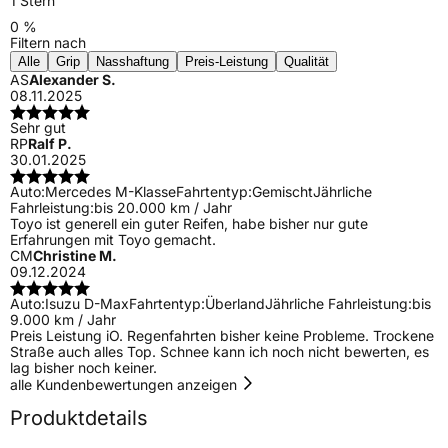
1 Stern
0 %
Filtern nach
Alle
Grip
Nasshaftung
Preis-Leistung
Qualität
AS
Alexander S.
08.11.2025
Sehr gut
RP
Ralf P.
30.01.2025
Auto:
Mercedes M-Klasse
Fahrtentyp:
Gemischt
Jährliche
Fahrleistung:
bis 20.000 km / Jahr
Toyo ist generell ein guter Reifen, habe bisher nur gute
Erfahrungen mit Toyo gemacht.
CM
Christine M.
09.12.2024
Auto:
Isuzu D-Max
Fahrtentyp:
Überland
Jährliche Fahrleistung:
bis
9.000 km / Jahr
Preis Leistung iO. Regenfahrten bisher keine Probleme. Trockene
Straße auch alles Top. Schnee kann ich noch nicht bewerten, es
lag bisher noch keiner.
alle Kundenbewertungen anzeigen
Produktdetails