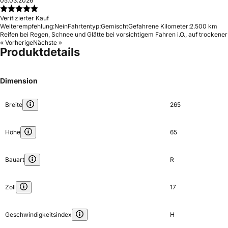
05.03.2026
Verifizierter Kauf
Weiterempfehlung:
Nein
Fahrtentyp:
Gemischt
Gefahrene Kilometer:
2.500 km
Reifen bei Regen, Schnee und Glätte bei vorsichtigem Fahren i.O., auf trockener
« Vorherige
Nächste »
Produktdetails
Dimension
Breite
265
Höhe
65
Bauart
R
Zoll
17
Geschwindigkeitsindex
H