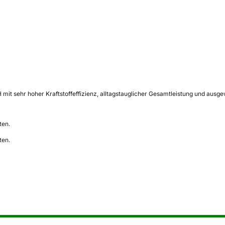
H mit sehr hoher Kraftstoffeffizienz, alltagstauglicher Gesamtleistung und au
ten.
ten.