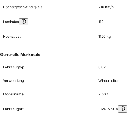
Höchstgeschwindigkeit
210 km/h
Lastindex
112
Höchstlast
1120 kg
Generelle Merkmale
Fahrzeugtyp
SUV
Verwendung
Winterreifen
Modellname
Z 507
Fahrzeugart
PKW & SUV