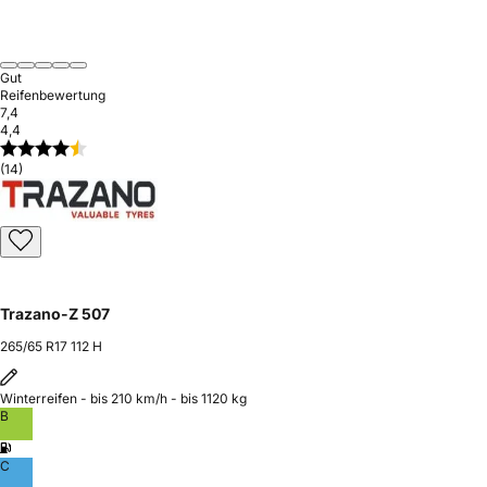
Gut
Reifenbewertung
7,4
4,4
(14)
Trazano-Z 507
265/65 R17 112 H
Winterreifen - bis 210 km/h - bis 1120 kg
B
C