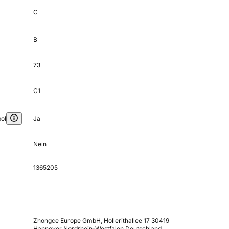
C
B
73
C1
ol
Ja
Nein
1365205
Zhongce Europe GmbH, Hollerithallee 17 30419
Hannover Nordrhein-Westfalen Deutschland,