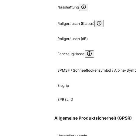
Nasshaftung
Rollgeräusch (Klasse)
Rollgeräusch (dB)
Fahrzeugklasse
3PMSF / Schneeflockensymbol / Alpine-Symb
Eisgrip
EPREL ID
Allgemeine Produktsicherheit (GPSR)
Herstellerkontakt