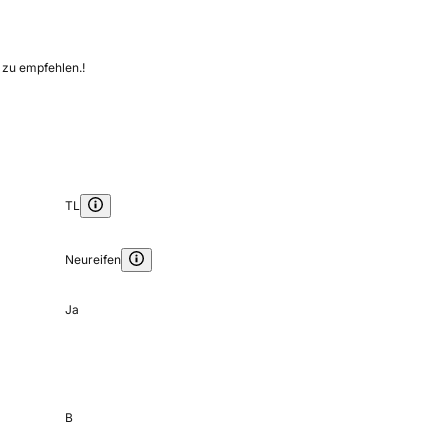
 zu empfehlen.!
TL
Neureifen
Ja
B