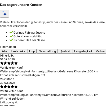
Das sagen unsere Kunden
Viele Nutzer loben den guten Grip, auch bei Nässe und Schnee, sowie das leise
höherem Verschleiß.
Geringe Fahrgeräusche
Gute Kurvenstabilität
Sicherer Halt bei Nässe
Filtern nach
Alle
Lautstärke
Grip
Nasshaftung
Qualität
Langlebigkeit
Verbra
IH
Ingrid H.
10.07.2026
Verifizierter Kauf
Weiterempfehlung:
Nein
Fahrtentyp:
Überland
Gefahrene Kilometer:
300 km
Er hat sich sehr schnell abgenutzt
VK
Viktor K.
30.03.2026
Verifizierter Kauf
Weiterempfehlung:
Ja
Fahrtentyp:
Gemischt
Gefahrene Kilometer:
5.000 km
Wir sind zufrieden!
LM
Ludwig M.