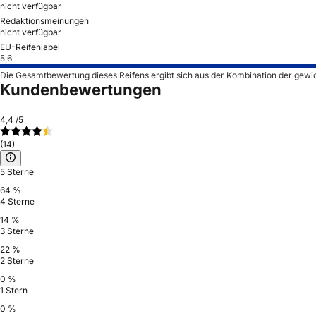
nicht verfügbar
Redaktionsmeinungen
nicht verfügbar
EU-Reifenlabel
5,6
Die Gesamtbewertung dieses Reifens ergibt sich aus der Kombination der gewi
Kundenbewertungen
4,4
/5
(14)
5 Sterne
64 %
4 Sterne
14 %
3 Sterne
22 %
2 Sterne
0 %
1 Stern
0 %