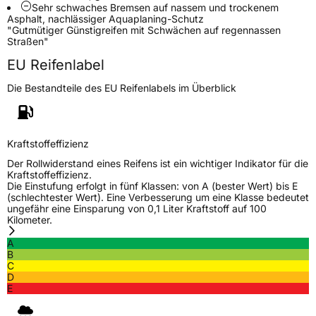
Sehr schwaches Bremsen auf nassem und trockenem
Weitere Eigenschaften
Asphalt, nachlässiger Aquaplaning-Schutz
"Gutmütiger Günstigreifen mit Schwächen auf regennassen
Schlauchtyp
TL
Straßen"
EU Reifenlabel
Zustand
Neureifen
Die Bestandteile des EU Reifenlabels im Überblick
C-Reifen
Ja
Kraftstoffeffizienz
EU Label
Der Rollwiderstand eines Reifens ist ein wichtiger Indikator für die
Kraftstoffeffizienz.
Effizienz
C
Die Einstufung erfolgt in fünf Klassen: von A (bester Wert) bis E
(schlechtester Wert). Eine Verbesserung um eine Klasse bedeutet
ungefähr eine Einsparung von 0,1 Liter Kraftstoff auf 100
Nasshaftung
C
Kilometer.
A
Rollgeräusch (Klasse)
B
B
C
D
Rollgeräusch (dB)
72
E
Fahrzeugklasse
C2