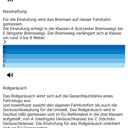
3PMSF / Schneeflockensymbol / Alpine-Symbol
Nein
Nasshaftung
Für die Einstufung wird das Bremsen auf nasser Fahrbahn
EPREL ID
1100521
gemessen.
Die Einstufung erfolgt in die Klassen A (kürzester Bremsweg) bis
Allgemeine Produktsicherheit (GPSR)
E (längster Bremsweg). Der Bremsweg verlängert sich je Klasse
um rund 3 bis 6 Meter.
Herstellerkontakt
Continental Reifen Deutschland GmbH,
A
Continental-Plaza 1 30175 Hannover
B
Deutschland,
C
Customerservice_Tires@conti.de
D
E
Rollgeräusch
Das Rollgeräusch wirkt sich auf die Gesamtlautstärke eines
Fahrzeugs aus
und beeinflusst sowohl den eigenen Fahrkomfort als auch die
Geräuschbelastung für die Umwelt. Das Rollgeräusch wird in
Dezibel (dB) gemessen und im EU Reifenlabel in die drei Klassen
aufgeteilt: von A (niedrigste Geräuschklasse) bis C (höchste
Geräuschklasse). Die Einstufung für das Rollgeräusch orientiert
sich an EU Grenzwerten.