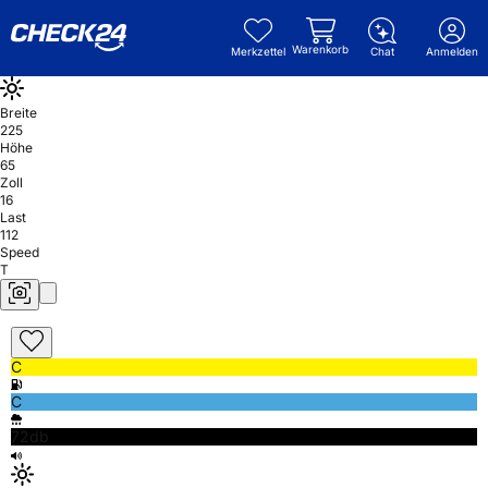
Warenkorb
Merkzettel
Chat
Anmelden
Breite
225
Höhe
65
Zoll
16
Last
112
Speed
T
C
C
72db