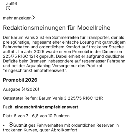
Zoll
16
Geschwindigkeitsindex
T
mehr anzeigen
Redaktionsmeinungen für Modellreihe
Höchstgeschwindigkeit
190 km/h
Der Barum Vanis 3 ist ein Sommerreifen für Transporter, der als
Lastindex
112/110
preisgünstige, insgesamt eher einfache Lösung mit gutmütigem
Fahrverhalten und ordentlichem Komfort auf trockener Strecke
auftritt. Im Jahr 2026 wurde er von Promobil in der Dimension
Höchstlast
1120/1060 kg
225/75 R16C 121R geprüft. Dabei erhielt er aufgrund deutlicher
Defizite beim Bremsen insbesondere auf regennasser Fahrbahn
Gewicht (in kg)
13,557 kg
und bei der Aquaplaning-Vorsorge nur das Prädikat
"eingeschränkt empfehlenswert".
Generelle Merkmale
Promobil 2026
Fahrzeugtyp
Transporter
Ausgabe (4/2026)
Getesteter Reifen:
Barum Vanis 3 225/75 R16C 121R
Verwendung
Sommerreifen
Fazit:
eingeschränkt empfehlenswert
Modellname
Vanis 3
Platz 6 von 7 | 6,8 von 10 Punkten
Fahrzeugart
Transporter
Gutmütiges Fahrverhalten mit ordentlichen Reserven in
trockenen Kurven, guter Abrollkomfort