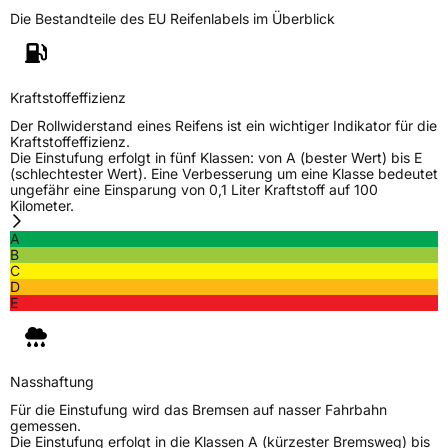
Die Bestandteile des EU Reifenlabels im Überblick
Generelle Merkmale
Fahrzeugtyp
Transporter
Kraftstoffeffizienz
Verwendung
Sommerreifen
Der Rollwiderstand eines Reifens ist ein wichtiger Indikator für die
Modellname
CSR 71
Kraftstoffeffizienz.
Die Einstufung erfolgt in fünf Klassen: von A (bester Wert) bis E
Fahrzeugart
Transporter
(schlechtester Wert). Eine Verbesserung um eine Klasse bedeutet
ungefähr eine Einsparung von 0,1 Liter Kraftstoff auf 100
Kilometer.
Weitere Eigenschaften
A
B
Schlauchtyp
TL
C
D
E
Zustand
Neureifen
C-Reifen
Ja
Nasshaftung
Für die Einstufung wird das Bremsen auf nasser Fahrbahn
EU Label
gemessen.
Die Einstufung erfolgt in die Klassen A (kürzester Bremsweg) bis