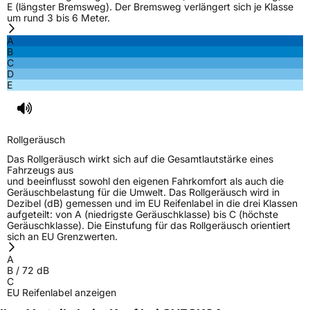
E (längster Bremsweg). Der Bremsweg verlängert sich je Klasse
Effizienz
C
um rund 3 bis 6 Meter.
A
Nasshaftung
A
B
C
D
Rollgeräusch (Klasse)
B
E
Rollgeräusch (dB)
72
Fahrzeugklasse
C2
Rollgeräusch
Das Rollgeräusch wirkt sich auf die Gesamtlautstärke eines
3PMSF / Schneeflockensymbol / Alpine-Symbol
Nein
Fahrzeugs aus
und beeinflusst sowohl den eigenen Fahrkomfort als auch die
Geräuschbelastung für die Umwelt. Das Rollgeräusch wird in
EPREL ID
509214
Dezibel (dB) gemessen und im EU Reifenlabel in die drei Klassen
aufgeteilt: von A (niedrigste Geräuschklasse) bis C (höchste
Geräuschklasse). Die Einstufung für das Rollgeräusch orientiert
Allgemeine Produktsicherheit (GPSR)
sich an EU Grenzwerten.
Herstellerkontakt
Prinx Chengshan Tire Europe GmbH, Berliner
A
Allee 47 64295 Darmstadt Deutschland,
B
/
72
dB
info@prinx.eu
C
EU Reifenlabel anzeigen