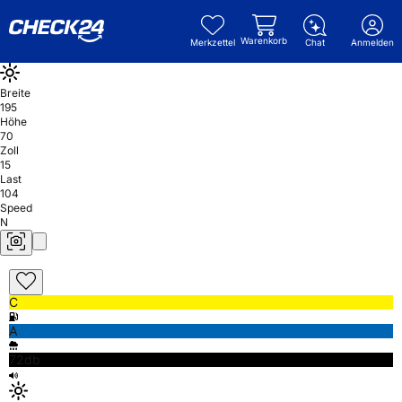
Warenkorb
Merkzettel
Chat
Anmelden
Breite
195
Höhe
70
Zoll
15
Last
104
Speed
N
C
A
72db