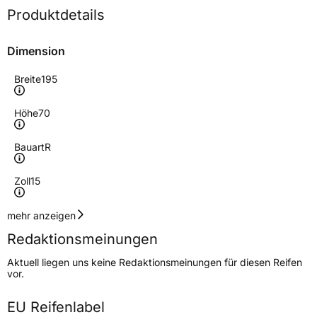
Produktdetails
Dimension
Breite
195
Höhe
70
Bauart
R
Zoll
15
Geschwindigkeitsindex
N
mehr anzeigen
Redaktionsmeinungen
Höchstgeschwindigkeit
140 km/h
Aktuell liegen uns keine Redaktionsmeinungen für diesen Reifen
Lastindex
104/102
vor.
Höchstlast
900/850 kg
EU Reifenlabel