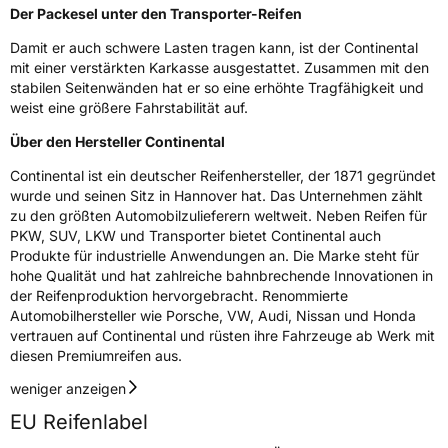
Der Packesel unter den Transporter-Reifen
Rollgeräusch (Klasse)
B
Damit er auch schwere Lasten tragen kann, ist der Continental
mit einer verstärkten Karkasse ausgestattet. Zusammen mit den
stabilen Seitenwänden hat er so eine erhöhte Tragfähigkeit und
Rollgeräusch (dB)
72
weist eine größere Fahrstabilität auf.
Fahrzeugklasse
C2
Über den Hersteller Continental
3PMSF / Schneeflockensymbol / Alpine-Symbol
Nein
Continental ist ein deutscher Reifenhersteller, der 1871 gegründet
wurde und seinen Sitz in Hannover hat. Das Unternehmen zählt
zu den größten Automobilzulieferern weltweit. Neben Reifen für
Eisgrip
Nein
PKW, SUV, LKW und Transporter bietet Continental auch
EPREL ID
505798
Produkte für industrielle Anwendungen an. Die Marke steht für
hohe Qualität und hat zahlreiche bahnbrechende Innovationen in
Allgemeine Produktsicherheit (GPSR)
der Reifenproduktion hervorgebracht. Renommierte
Automobilhersteller wie Porsche, VW, Audi, Nissan und Honda
Herstellerkontakt
Continental Reifen Deutschland GmbH
vertrauen auf Continental und rüsten ihre Fahrzeuge ab Werk mit
Continental-Plaza 1 30173 Hannover
diesen Premiumreifen aus.
Deutschland,
customerservice_tires@conti.de
weniger anzeigen
EU Reifenlabel