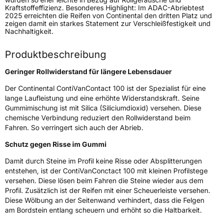
Kraftstoffeffizienz. Besonderes Highlight: Im ADAC-Abriebtest
2025 erreichten die Reifen von Continental den dritten Platz und
Verwendung
Sommerreifen
zeigen damit ein starkes Statement zur Verschleißfestigkeit und
Nachhaltigkeit.
Modellname
ContiVanContact 100
Fahrzeugart
Transporter
Produktbeschreibung
Geringer Rollwiderstand für längere Lebensdauer
Weitere Eigenschaften
Der Continental ContiVanContact 100 ist der Spezialist für eine
lange Laufleistung und eine erhöhte Widerstandskraft. Seine
Schlauchtyp
TL
Gummimischung ist mit Silica (Siliciumdioxid) versehen. Diese
chemische Verbindung reduziert den Rollwiderstand beim
Zustand
Neureifen
Fahren. So verringert sich auch der Abrieb.
Schutz gegen Risse im Gummi
C-Reifen
Ja
Damit durch Steine im Profil keine Risse oder Absplitterungen
entstehen, ist der ContiVanConctact 100 mit kleinen Profilstege
EU Label
versehen. Diese lösen beim Fahren die Steine wieder aus dem
Profil. Zusätzlich ist der Reifen mit einer Scheuerleiste versehen.
Effizienz
B
Diese Wölbung an der Seitenwand verhindert, dass die Felgen
am Bordstein entlang scheuern und erhöht so die Haltbarkeit.
Nasshaftung
B