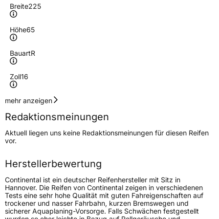
Breite
225
Höhe
65
Bauart
R
Zoll
16
Geschwindigkeitsindex
R
mehr anzeigen
Redaktionsmeinungen
Höchstgeschwindigkeit
170 km/h
Aktuell liegen uns keine Redaktionsmeinungen für diesen Reifen
Lastindex
112/110
vor.
Höchstlast
1120/1060 kg
Herstellerbewertung
Gewicht (in kg)
13,5 kg
Continental ist ein deutscher Reifenhersteller mit Sitz in
Hannover. Die Reifen von Continental zeigen in verschiedenen
Tests eine sehr hohe Qualität mit guten Fahreigenschaften auf
Generelle Merkmale
trockener und nasser Fahrbahn, kurzen Bremswegen und
sicherer Aquaplaning-Vorsorge. Falls Schwächen festgestellt
Fahrzeugtyp
Transporter
wurden so eher leichte in Bezug auf Rollgeräusche und