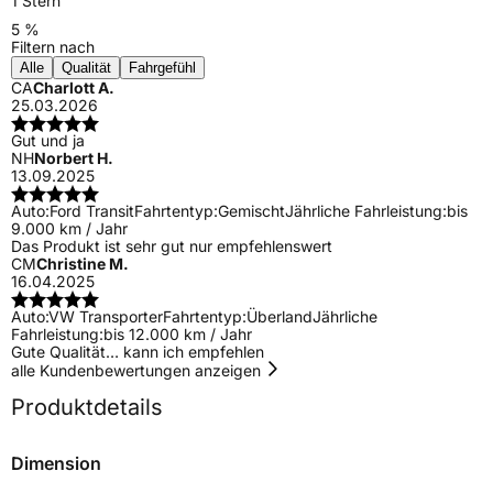
1 Stern
5 %
Filtern nach
Alle
Qualität
Fahrgefühl
CA
Charlott A.
25.03.2026
Gut und ja
NH
Norbert H.
13.09.2025
Auto:
Ford Transit
Fahrtentyp:
Gemischt
Jährliche Fahrleistung:
bis
9.000 km / Jahr
Das Produkt ist sehr gut nur empfehlenswert
CM
Christine M.
16.04.2025
Auto:
VW Transporter
Fahrtentyp:
Überland
Jährliche
Fahrleistung:
bis 12.000 km / Jahr
Gute Qualität… kann ich empfehlen
alle Kundenbewertungen anzeigen
Produktdetails
Dimension