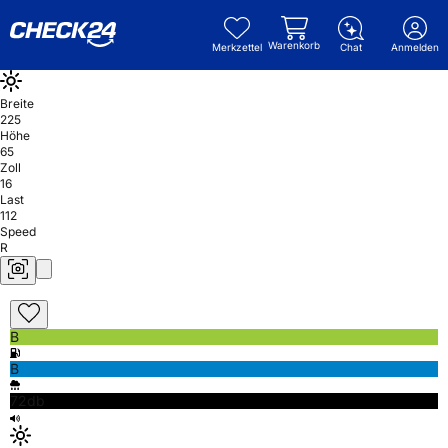
Warenkorb
Merkzettel
Chat
Anmelden
Breite
225
Höhe
65
Zoll
16
Last
112
Speed
R
B
B
72db