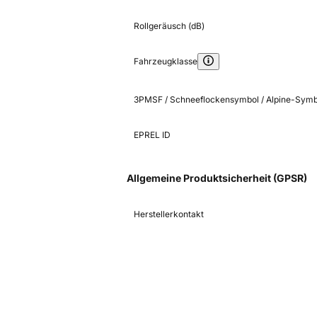
Rollgeräusch (dB)
Fahrzeugklasse
3PMSF / Schneeflockensymbol / Alpine-Symb
EPREL ID
Allgemeine Produktsicherheit (GPSR)
Herstellerkontakt