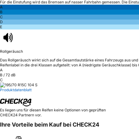
Für die Einstufung wird das Bremsen auf nasser Fahrbahn gemessen.
Die Einst
A
B
C
D
E
Rollgeräusch
Das Rollgeräusch wirkt sich auf die Gesamtlautstärke eines Fahrzeugs aus
und 
Reifenlabel in die drei Klassen aufgeteilt: von A (niedrigste Geräuschklasse) bi
A
B
/
72
dB
C
Produktdatenblatt
Es liegen uns für diesen Reifen keine Optionen von geprüften
CHECK24 Partnern vor.
Ihre Vorteile beim Kauf bei CHECK24