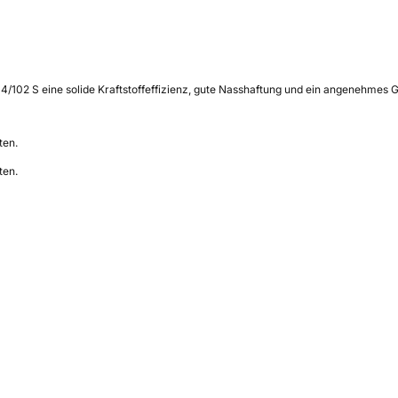
/102 S eine solide Kraftstoffeffizienz, gute Nasshaftung und ein angenehmes G
ten.
ten.