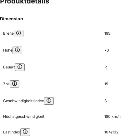
Produktdetails
Dimension
Breite
195
Höhe
70
Bauart
R
Zoll
15
Geschwindigkeitsindex
S
Höchstgeschwindigkeit
180 km/h
Lastindex
104/102