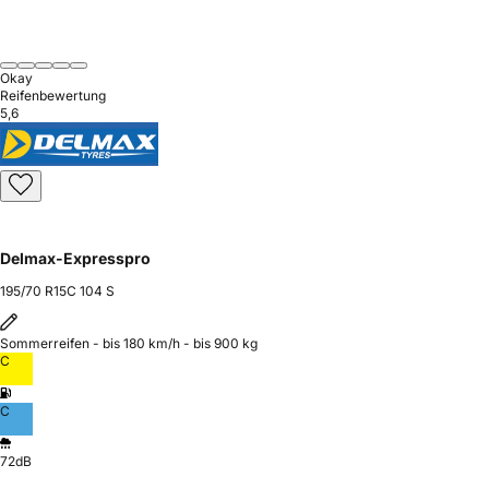
Okay
Reifenbewertung
5,6
Delmax-Expresspro
195/70 R15C 104 S
Sommerreifen - bis 180 km/h - bis 900 kg
C
C
72dB