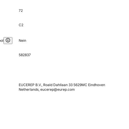
72
C2
ol
Nein
582837
EUCEREP B.V., Roald Dahllaan 33 5629MC Eindhoven
Netherlands, eucerep@eurep.com