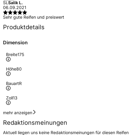
SL
Salik L.
06.09.2021
Sehr gute Reifen und preiswert
Produktdetails
Dimension
Breite
175
Höhe
80
Bauart
R
Zoll
13
Geschwindigkeitsindex
Q
mehr anzeigen
Redaktionsmeinungen
Höchstgeschwindigkeit
160 km/h
Aktuell liegen uns keine Redaktionsmeinungen für diesen Reifen