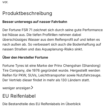
Lastindex
97/95
vor.
Höchstlast
730/690 kg
Produktbeschreibung
Besser unterwegs auf nasser Fahrbahn
Generelle Merkmale
Der Fortune FSR 71 zeichnet sich durch seine gute Performance
Fahrzeugtyp
Transporter
bei Nässe aus. Die tiefen Profilrillen nehmen dabei
überschüssiges Wasser aus dem Reifenprofil auf und leiten es
Verwendung
Sommerreifen
nach außen ab. So verbessert sich auch die Bodenhaftung auf
nassen Straßen und das Aquaplanung-Risiko sinkt.
Modellname
FSR 71
Über den Hersteller Fortune
Fahrzeugart
Transporter
Fortune Tyres ist eine Marke der Prinx Chengshan (Shandong)
Tire Company, die 1976 gegründet wurde. Hergestellt werden
Weitere Eigenschaften
Reifen für PKW, SUVs, Leichttransporter sowie Nutzfahrzeuge.
Der Vertrieb dieser findet in mehr als 130 Ländern statt.
Schlauchtyp
TL
weniger anzeigen
Zustand
Neureifen
EU Reifenlabel
Die Bestandteile des EU Reifenlabels im Überblick
C-Reifen
Ja