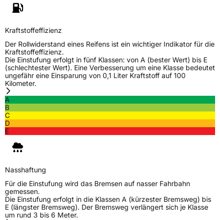
EU Label
Kraftstoffeffizienz
Effizienz
C
Der Rollwiderstand eines Reifens ist ein wichtiger Indikator für die
Kraftstoffeffizienz.
Die Einstufung erfolgt in fünf Klassen: von A (bester Wert) bis E
Nasshaftung
A
(schlechtester Wert). Eine Verbesserung um eine Klasse bedeutet
ungefähr eine Einsparung von 0,1 Liter Kraftstoff auf 100
Kilometer.
Rollgeräusch (Klasse)
B
A
B
Rollgeräusch (dB)
72
C
D
Fahrzeugklasse
C2
E
3PMSF / Schneeflockensymbol / Alpine-Symbol
Nein
Nasshaftung
EPREL ID
493812
Für die Einstufung wird das Bremsen auf nasser Fahrbahn
gemessen.
Allgemeine Produktsicherheit (GPSR)
Die Einstufung erfolgt in die Klassen A (kürzester Bremsweg) bis
E (längster Bremsweg). Der Bremsweg verlängert sich je Klasse
Herstellerkontakt
Prinx Chengshan Tire Europe GmbH, Berliner
um rund 3 bis 6 Meter.