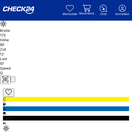
Warenkorb
Merkzettel
Chat
Anmelden
Breite
175
Höhe
80
Zoll
13
Last
97
Speed
Q
C
A
72db