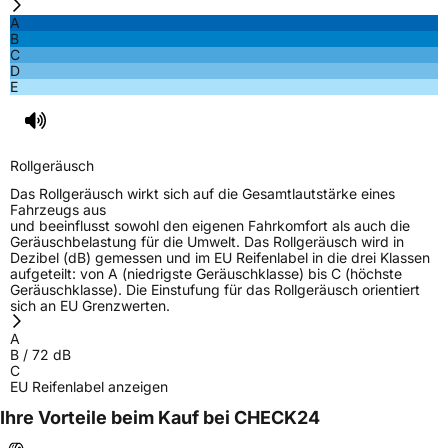
Allee 47 64295 Darmstadt Deutschland,
info@prinx.eu
A
B
C
D
E
Rollgeräusch
Das Rollgeräusch wirkt sich auf die Gesamtlautstärke eines
Fahrzeugs aus
und beeinflusst sowohl den eigenen Fahrkomfort als auch die
Geräuschbelastung für die Umwelt. Das Rollgeräusch wird in
Dezibel (dB) gemessen und im EU Reifenlabel in die drei Klassen
aufgeteilt: von A (niedrigste Geräuschklasse) bis C (höchste
Geräuschklasse). Die Einstufung für das Rollgeräusch orientiert
sich an EU Grenzwerten.
A
B
/
72
dB
C
EU Reifenlabel anzeigen
Ihre Vorteile beim Kauf bei CHECK24