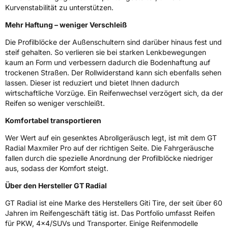
Kurvenstabilität zu unterstützen.
Rollgeräusch (dB)
71
Fahrzeugklasse
C2
Mehr Haftung – weniger Verschleiß
Die Profilblöcke der Außenschultern sind darüber hinaus fest und
3PMSF / Schneeflockensymbol / Alpine-Symbol
Nein
steif gehalten. So verlieren sie bei starken Lenkbewegungen
kaum an Form und verbessern dadurch die Bodenhaftung auf
EPREL ID
1966123
trockenen Straßen. Der Rollwiderstand kann sich ebenfalls sehen
lassen. Dieser ist reduziert und bietet Ihnen dadurch
Allgemeine Produktsicherheit (GPSR)
wirtschaftliche Vorzüge. Ein Reifenwechsel verzögert sich, da der
Reifen so weniger verschleißt.
Herstellerkontakt
Giti Tire Deutschland GmbH, Giti Tire
Komfortabel transportieren
Deutschland GmbH Hollerithallee 18a 30419
Hannover Germany,
label.information@eu.giti.com
Wer Wert auf ein gesenktes Abrollgeräusch legt, ist mit dem GT
Radial Maxmiler Pro auf der richtigen Seite. Die Fahrgeräusche
fallen durch die spezielle Anordnung der Profilblöcke niedriger
aus, sodass der Komfort steigt.
Über den Hersteller GT Radial
GT Radial ist eine Marke des Herstellers Giti Tire, der seit über 60
Jahren im Reifengeschäft tätig ist. Das Portfolio umfasst Reifen
für PKW, 4x4/SUVs und Transporter. Einige Reifenmodelle