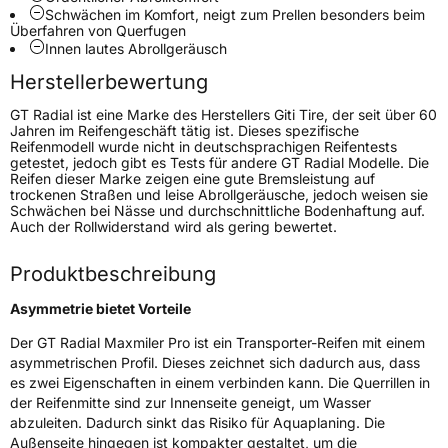
Schwächen im Komfort, neigt zum Prellen besonders beim
Fahrzeugart
Transporter
Überfahren von Querfugen
Innen lautes Abrollgeräusch
Herstellerbewertung
Weitere Eigenschaften
GT Radial ist eine Marke des Herstellers Giti Tire, der seit über 60
Schlauchtyp
TL
Jahren im Reifengeschäft tätig ist. Dieses spezifische
Reifenmodell wurde nicht in deutschsprachigen Reifentests
getestet, jedoch gibt es Tests für andere GT Radial Modelle. Die
Zustand
Neureifen
Reifen dieser Marke zeigen eine gute Bremsleistung auf
trockenen Straßen und leise Abrollgeräusche, jedoch weisen sie
Schwächen bei Nässe und durchschnittliche Bodenhaftung auf.
C-Reifen
Ja
Auch der Rollwiderstand wird als gering bewertet.
Produktbeschreibung
EU Label
Asymmetrie bietet Vorteile
Effizienz
C
Der GT Radial Maxmiler Pro ist ein Transporter-Reifen mit einem
asymmetrischen Profil. Dieses zeichnet sich dadurch aus, dass
Nasshaftung
B
es zwei Eigenschaften in einem verbinden kann. Die Querrillen in
der Reifenmitte sind zur Innenseite geneigt, um Wasser
Rollgeräusch (Klasse)
B
abzuleiten. Dadurch sinkt das Risiko für Aquaplaning. Die
Außenseite hingegen ist kompakter gestaltet, um die