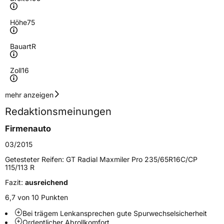
Höhe
75
Bauart
R
Zoll
16
Geschwindigkeitsindex
R
mehr anzeigen
Redaktionsmeinungen
Lastindex
107/105
Firmenauto
Höchstlast
975/925 kg
03/2015
Getesteter Reifen:
GT Radial Maxmiler Pro 235/65R16C/CP
Generelle Merkmale
115/113 R
Fazit:
ausreichend
Fahrzeugtyp
Transporter
6,7 von 10 Punkten
Verwendung
Sommerreifen
Bei trägem Lenkansprechen gute Spurwechselsicherheit
Modellname
Maxmiler Pro
Ordentlicher Abrollkomfort