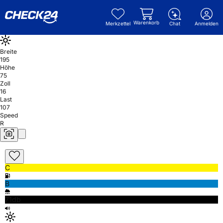
Warenkorb
Merkzettel
Chat
Anmelden
Breite
195
Höhe
75
Zoll
16
Last
107
Speed
R
C
B
71db