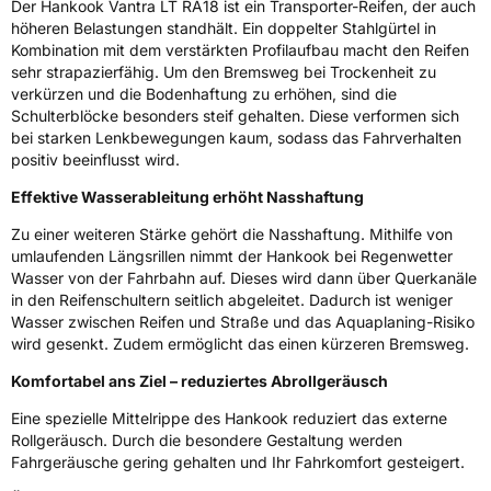
Der Hankook Vantra LT RA18 ist ein Transporter-Reifen, der auch
höheren Belastungen standhält. Ein doppelter Stahlgürtel in
Rollgeräusch (Klasse)
B
Kombination mit dem verstärkten Profilaufbau macht den Reifen
sehr strapazierfähig. Um den Bremsweg bei Trockenheit zu
verkürzen und die Bodenhaftung zu erhöhen, sind die
Rollgeräusch (dB)
70
Schulterblöcke besonders steif gehalten. Diese verformen sich
Fahrzeugklasse
C2
bei starken Lenkbewegungen kaum, sodass das Fahrverhalten
positiv beeinflusst wird.
3PMSF / Schneeflockensymbol / Alpine-Symbol
Nein
Effektive Wasserableitung erhöht Nasshaftung
Eisgrip
Nein
Zu einer weiteren Stärke gehört die Nasshaftung. Mithilfe von
umlaufenden Längsrillen nimmt der Hankook bei Regenwetter
EPREL ID
522177
Wasser von der Fahrbahn auf. Dieses wird dann über Querkanäle
in den Reifenschultern seitlich abgeleitet. Dadurch ist weniger
Allgemeine Produktsicherheit (GPSR)
Wasser zwischen Reifen und Straße und das Aquaplaning-Risiko
wird gesenkt. Zudem ermöglicht das einen kürzeren Bremsweg.
Herstellerkontakt
Hankook Tire Europe GmbH, Siemensstr. 14
D-63263 Neu-Isenburg Deutschland,
Komfortabel ans Ziel – reduziertes Abrollgeräusch
technik@hankookreifen.de
Eine spezielle Mittelrippe des Hankook reduziert das externe
Rollgeräusch. Durch die besondere Gestaltung werden
Fahrgeräusche gering gehalten und Ihr Fahrkomfort gesteigert.