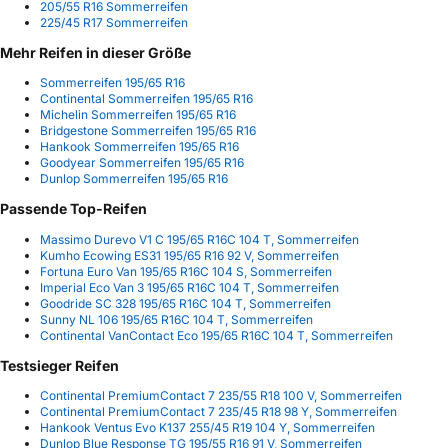
205/55 R16 Sommerreifen
225/45 R17 Sommerreifen
Mehr Reifen in dieser Größe
Sommerreifen 195/65 R16
Continental Sommerreifen 195/65 R16
Michelin Sommerreifen 195/65 R16
Bridgestone Sommerreifen 195/65 R16
Hankook Sommerreifen 195/65 R16
Goodyear Sommerreifen 195/65 R16
Dunlop Sommerreifen 195/65 R16
Passende Top-Reifen
Massimo Durevo V1 C 195/65 R16C 104 T, Sommerreifen
Kumho Ecowing ES31 195/65 R16 92 V, Sommerreifen
Fortuna Euro Van 195/65 R16C 104 S, Sommerreifen
Imperial Eco Van 3 195/65 R16C 104 T, Sommerreifen
Goodride SC 328 195/65 R16C 104 T, Sommerreifen
Sunny NL 106 195/65 R16C 104 T, Sommerreifen
Continental VanContact Eco 195/65 R16C 104 T, Sommerreifen
Testsieger Reifen
Continental PremiumContact 7 235/55 R18 100 V, Sommerreifen
Continental PremiumContact 7 235/45 R18 98 Y, Sommerreifen
Hankook Ventus Evo K137 255/45 R19 104 Y, Sommerreifen
Dunlop Blue Response TG 195/55 R16 91 V, Sommerreifen