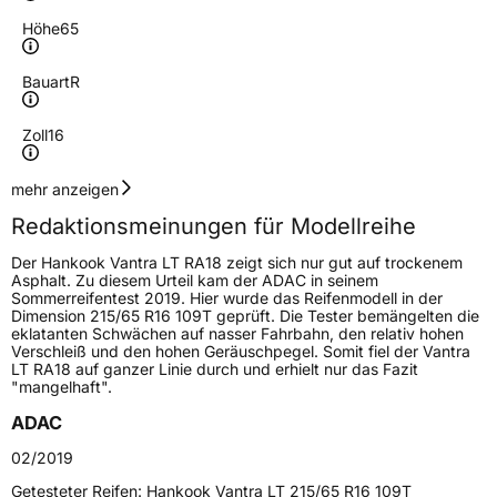
Höhe
65
Bauart
R
Zoll
16
Geschwindigkeitsindex
R
mehr anzeigen
Redaktionsmeinungen für Modellreihe
Höchstgeschwindigkeit
170 km/h
Der Hankook Vantra LT RA18 zeigt sich nur gut auf trockenem
Lastindex
104/102
Asphalt. Zu diesem Urteil kam der ADAC in seinem
Sommerreifentest 2019. Hier wurde das Reifenmodell in der
Dimension 215/65 R16 109T geprüft. Die Tester bemängelten die
Höchstlast
900/850 kg
eklatanten Schwächen auf nasser Fahrbahn, den relativ hohen
Verschleiß und den hohen Geräuschpegel. Somit fiel der Vantra
Gewicht (in kg)
12,536 kg
LT RA18 auf ganzer Linie durch und erhielt nur das Fazit
"mangelhaft".
Generelle Merkmale
ADAC
Fahrzeugtyp
Transporter
02/2019
Getesteter Reifen:
Hankook Vantra LT 215/65 R16 109T