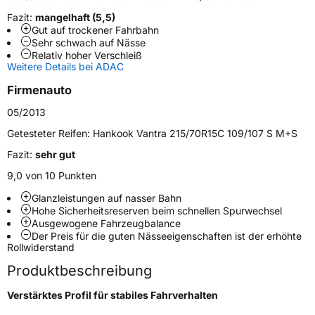
Verwendung
Sommerreifen
Fazit:
mangelhaft (5,5)
Modellname
Vantra LT RA18
Gut auf trockener Fahrbahn
Sehr schwach auf Nässe
Fahrzeugart
Transporter
Relativ hoher Verschleiß
Weitere Details bei ADAC
Weitere Eigenschaften
Firmenauto
05/2013
Schlauchtyp
TL
Getesteter Reifen:
Hankook Vantra 215/70R15C 109/107 S M+S
Zustand
Neureifen
Fazit:
sehr gut
9,0 von 10 Punkten
M+S
Ja
Glanzleistungen auf nasser Bahn
C-Reifen
Ja
Hohe Sicherheitsreserven beim schnellen Spurwechsel
Ausgewogene Fahrzeugbalance
Der Preis für die guten Nässeeigenschaften ist der erhöhte
EU Label
Rollwiderstand
Produktbeschreibung
Effizienz
D
Verstärktes Profil für stabiles Fahrverhalten
Nasshaftung
C