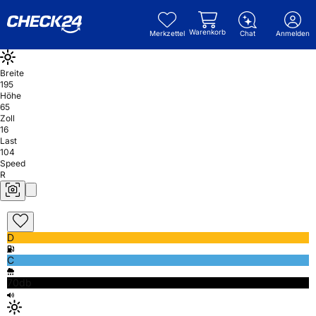
Warenkorb
Merkzettel
Chat
Anmelden
Breite
195
Höhe
65
Zoll
16
Last
104
Speed
R
D
C
70db