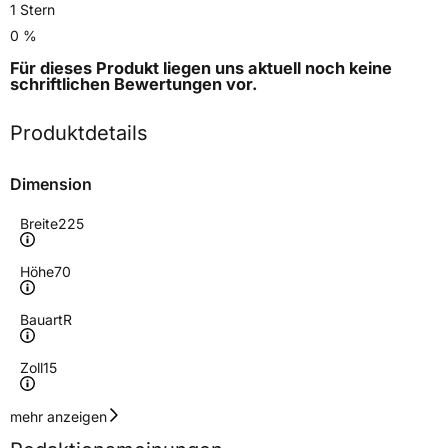
1 Stern
0 %
Für dieses Produkt liegen uns aktuell noch keine
schriftlichen Bewertungen
vor.
Produktdetails
Dimension
Breite
225
Höhe
70
Bauart
R
Zoll
15
Geschwindigkeitsindex
T
mehr anzeigen