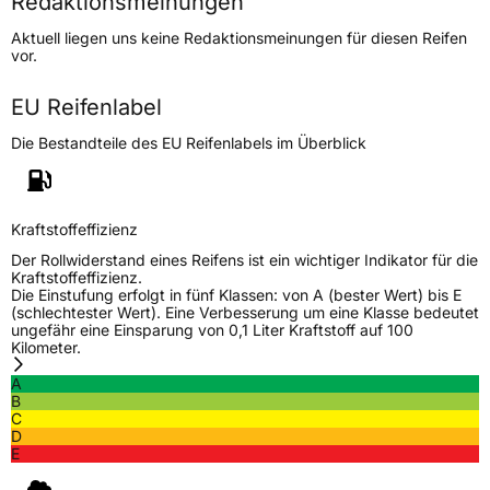
Redaktionsmeinungen
Höchstgeschwindigkeit
190 km/h
Aktuell liegen uns keine Redaktionsmeinungen für diesen Reifen
Lastindex
112/110
vor.
Höchstlast
1120/1060 kg
EU Reifenlabel
Die Bestandteile des EU Reifenlabels im Überblick
Generelle Merkmale
Fahrzeugtyp
Transporter
Kraftstoffeffizienz
Verwendung
Sommerreifen
Der Rollwiderstand eines Reifens ist ein wichtiger Indikator für die
Modellname
G326
Kraftstoffeffizienz.
Die Einstufung erfolgt in fünf Klassen: von A (bester Wert) bis E
Fahrzeugart
Transporter
(schlechtester Wert). Eine Verbesserung um eine Klasse bedeutet
ungefähr eine Einsparung von 0,1 Liter Kraftstoff auf 100
Kilometer.
Weitere Eigenschaften
A
B
Schlauchtyp
TL
C
D
E
Zustand
Neureifen