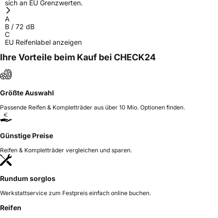
sich an EU Grenzwerten.
Herstellerkontakt
Qingtao Li, Mailänder Strasse 14 60598
A
Frankfurt am Main Germany,
B
/
72
dB
lizee@hstyre.com
C
EU Reifenlabel anzeigen
Ihre Vorteile beim Kauf bei CHECK24
Größte Auswahl
Passende Reifen & Kompletträder aus über 10 Mio. Optionen finden.
Günstige Preise
Reifen & Kompletträder vergleichen und sparen.
Rundum sorglos
Werkstattservice zum Festpreis einfach online buchen.
Reifen