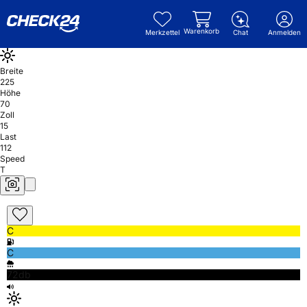
Warenkorb
Merkzettel
Chat
Anmelden
Breite
225
Höhe
70
Zoll
15
Last
112
Speed
T
C
C
72db