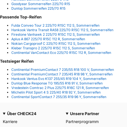
Goodyear Sommerreifen 225/70 R15
Dunlop Sommerreifen 225/70 R15
Passende Top-Reifen
Fulda Conveo Tour 2 225/70 R15C 112 S, Sommerreifen
Hankook Vantra Transit RA58 225/70 R15C 112 S, Sommerreifen
Firestone Vanhawk 2 225/70 R15C 112 S, Sommerreifen
Aplus A 867 225/70 R15C 112 R, Sommerreifen
Nokian Cargoproof C 225/70 R15C 112 S, Sommerreifen
Kleber Transpro 2 225/70 R15C 112 S, Sommerreifen
Continental VanContact Eco 225/70 R15C 112 R, Sommerreifen
Testsieger Reifen
Continental PremiumContact 7 235/55 R18 100 V, Sommerreifen
Continental PremiumContact 7 235/45 R18 98 Y, Sommerreifen
Hankook Ventus Evo K137 255/45 R19 104 Y, Sommerreifen
Dunlop Blue Response TG 195/55 R16 91 V, Sommerreifen
Vredestein Comtrac 2 Plus 225/75 R16C 121 R, Sommerreifen
Michelin Pilot Sport 4 S 225/40 R18 92 Y, Sommerreifen
Continental SportContact 7 255/35 R19 96 Y, Sommerreifen
Über CHECK24
Unsere Partner
Karriere
Partnerprogramm