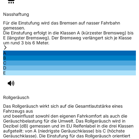
C-Reifen
Ja
Nasshaftung
Für die Einstufung wird das Bremsen auf nasser Fahrbahn
EU Label
gemessen.
Die Einstufung erfolgt in die Klassen A (kürzester Bremsweg) bis
E (längster Bremsweg). Der Bremsweg verlängert sich je Klasse
Effizienz
C
um rund 3 bis 6 Meter.
A
Nasshaftung
C
B
C
D
Rollgeräusch (Klasse)
B
E
Rollgeräusch (dB)
72
Fahrzeugklasse
C2
Rollgeräusch
Das Rollgeräusch wirkt sich auf die Gesamtlautstärke eines
3PMSF / Schneeflockensymbol / Alpine-Symbol
Nein
Fahrzeugs aus
und beeinflusst sowohl den eigenen Fahrkomfort als auch die
Geräuschbelastung für die Umwelt. Das Rollgeräusch wird in
EPREL ID
665088
Dezibel (dB) gemessen und im EU Reifenlabel in die drei Klassen
aufgeteilt: von A (niedrigste Geräuschklasse) bis C (höchste
Geräuschklasse). Die Einstufung für das Rollgeräusch orientiert
Allgemeine Produktsicherheit (GPSR)